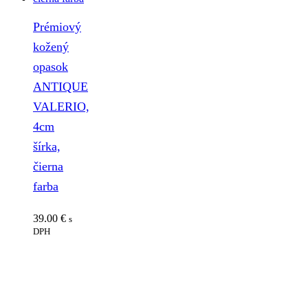
Prémiový
kožený
opasok
ANTIQUE
VALERIO,
4cm
šírka,
čierna
farba
39.00
€
s
DPH