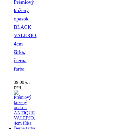
Prémiový
kožený
opasok
BLACK
VALERIO,
4cm
šírka,
čierna
farba
39.00
€
s
DPH