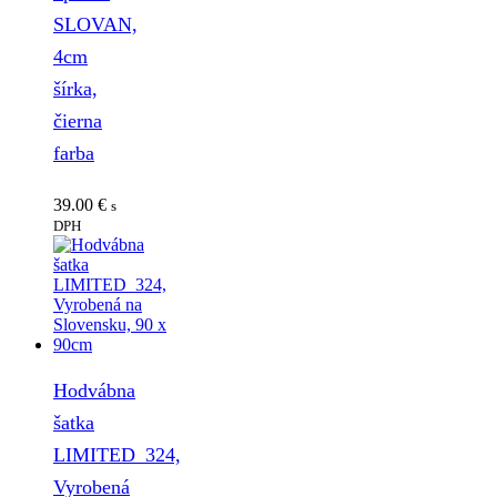
SLOVAN,
4cm
šírka,
čierna
farba
39.00
€
s
DPH
Hodvábna
šatka
LIMITED_324,
Vyrobená