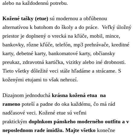
alebo na každodennú potrebu.
Kožené tašky (etue)
sú modernou a obľúbenou
alternatívou k batohom do školy a do práce. Veľký úložný
priestor je doplnený o vrecká na kľúče, mobil, mince,
bankovky, rôzne kľúče, telefón, mp3 prehrávače, kreditné
karty, debetné karty, bankomatové karty, občiansky
preukaz, zdravotná kartička, vizitky alebo iné drobnosti.
Tieto všetky dôležité veci stále hľadáme a strácame. S
koženými etujami to však nehrozí.
Dizajnom jednoduchá
krásna kožená etua na
rameno
poteší a padne do oka každému, čo má rád
nadčasové veci. Kožené etue sú veľmi
praktickým
doplnkom pánskeho moderného outfitu a v
neposlednom rade imidžu.
Majte všetko
konečne