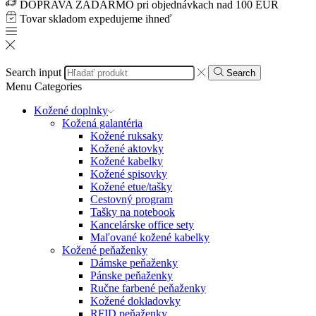
DOPRAVA ZADARMO pri objednávkach nad 100 EUR
Tovar skladom expedujeme ihneď
Search input
Search
Menu
Categories
Kožené doplnky
Kožená galantéria
Kožené ruksaky
Kožené aktovky
Kožené kabelky
Kožené spisovky
Kožené etue/tašky
Cestovný program
Tašky na notebook
Kancelárske office sety
Maľované kožené kabelky
Kožené peňaženky
Dámske peňaženky
Pánske peňaženky
Ručne farbené peňaženky
Kožené dokladovky
RFID peňaženky