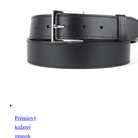
Prémiový
kožený
opasok