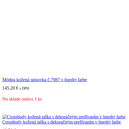
Módna kožená spisovka č.7987 v hnedej farbe
145.20
€
s DPH
Na sklade ostáva 3 ks
Crossbody kožená taška s dekoračným prešívaním v hnedej farbe