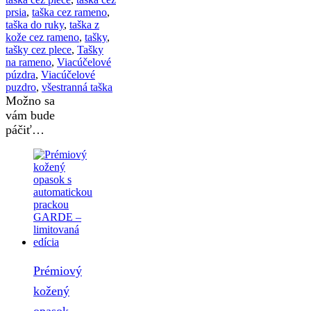
prsia
,
taška cez rameno
,
taška do ruky
,
taška z
kože cez rameno
,
tašky
,
tašky cez plece
,
Tašky
na rameno
,
Viacúčelové
púzdra
,
Viacúčelové
puzdro
,
všestranná taška
Možno sa
vám bude
páčiť…
Prémiový
kožený
opasok