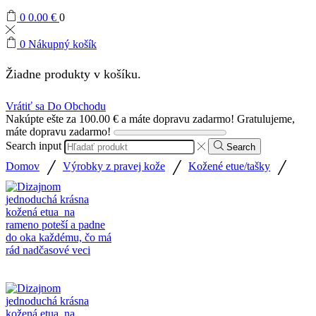
0
0.00
€
0
0
Nákupný košík
Žiadne produkty v košíku.
Vrátiť sa Do Obchodu
Nakúpte ešte za
100.00
€
a máte dopravu zadarmo!
Gratulujeme,
máte dopravu zadarmo!
Search input
Search
/
/
/
Domov
Výrobky z pravej kože
Kožené etue/tašky