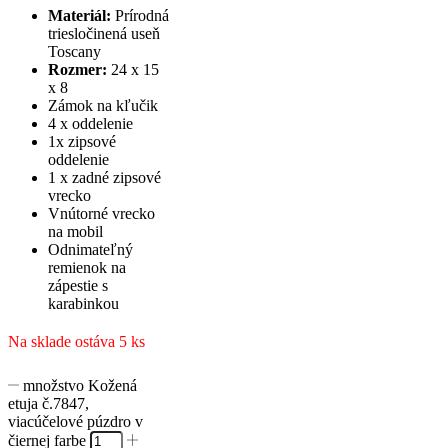
Materiál:
Prírodná
triesločinená useň
Toscany
Rozmer:
24 x 15
x 8
Zámok na kľučik
4 x oddelenie
1x zipsové
oddelenie
1 x zadné zipsové
vrecko
Vnútorné vrecko
na mobil
Odnimateľný
remienok na
zápestie s
karabinkou
Na sklade ostáva 5 ks
množstvo Kožená
etuja č.7847,
viacúčelové púzdro v
čiernej farbe