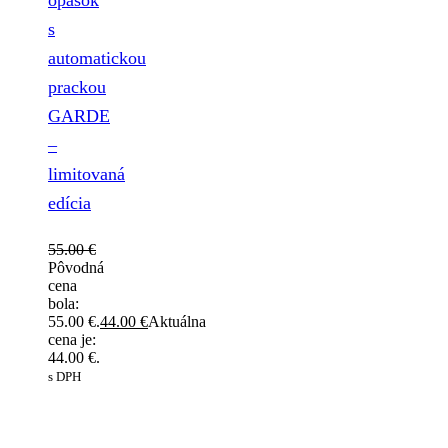
s
automatickou
prackou
GARDE
–
limitovaná
edícia
55.00
€
Pôvodná
cena
bola:
55.00 €.
44.00
€
Aktuálna
cena je:
44.00 €.
s DPH