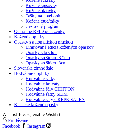
Kožené ruksaky
Kožené spisovky
Kožené aktovky
Tašky na notebook
Kožené etue/tašky
Cestovný program
Ochranné RFID peňaženky
Kožené doplnky
Opasky s automatickou prackou
Limitovaná edícia kožených opaskov
Opasky s brzdou
Opasky so šírkou 3.5cm
Opasky so šírkou 3cm
Slovenské zimné šále
Hodvábne doplnky
Hodvábne šatky
Hodvábne kravaty
Hodvábne šály CHIFFON
Hodvábne šatky SLIM
Hodvábne šály CREPE SATEN
Klasické kožené opasky
Wishlist
Please, enable Wishlist.
Prihlásenie
Facebook
Instagram