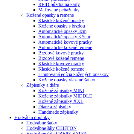
RFID púzdra na karty
Maľované peňaženky
Kožené opasky a remene
Klasické kožené opasky
Kožené opasky s brzdou
Automatické opasky 3cm
Automatické opasky 3.5cm
Automatické kovové pracky
Automatické kožené remene
Brzdové kovové pracky
Brzdové kožené remene
Klasické kovové pracky
Klasické kožené remene
Limitovaná edícia kožených opaskov
Kožené opasky viazané šatkou
Zápisníky a diáre
Kožené zápisníky MINI
Kožené zápisníky MIDDLE
Kožené zápisníky XXL
Diáre a zápisníky
Handmade zápisníky
Hodváb a doplnky
Hodvábne šatky
Hodvábne šály CHIFFON
Hodvábne šály CREPE SATEN