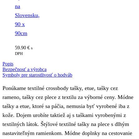
na
Slovensku,
90 x
90cm
59.90
€
s
DPH
Popis
Bezpečnosť a výrobca
Symboly pre starostlivosť o hodváb
Ponúkame textilné crossbody tašky, etue, tašky cez
rameno, tašky cez plece z textilu za výborné ceny. Módne
tašky a etue, ktoré sa páčia, nemusia byť vyrobené iba z
kože. Dojem urobíte taktiež aj s taškami vyrobenými z
textilných látok. Štýlové textilné tašky na plece s dlhým
nastaviteľným ramienkom. Módne doplnky na cestovanie