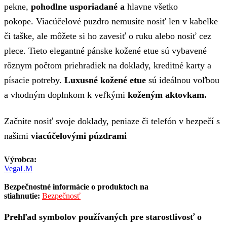
pekne,
pohodlne usporiadané a
hlavne všetko
pokope. Viacúčelové puzdro nemusíte nosiť len v kabelke
či taške, ale môžete si ho zavesiť o ruku alebo nosiť cez
plece. Tieto elegantné pánske kožené etue sú vybavené
rôznym počtom priehradiek na doklady, kreditné karty a
písacie potreby.
Luxusné kožené etue
sú ideálnou voľbou
a vhodným doplnkom k veľkými
koženým aktovkam.
Začnite nosiť svoje doklady, peniaze či telefón v bezpečí s
našimi
viacúčelovými púzdrami
Výrobca:
VegaLM
Bezpečnostné informácie o produktoch na
stiahnutie:
Bezpečnosť
Prehľad symbolov používaných pre starostlivosť o