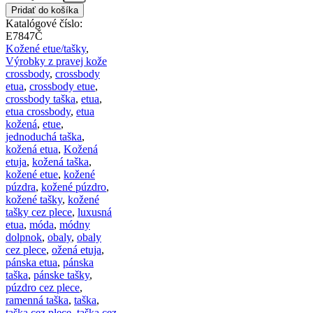
Pridať do košíka
Katalógové číslo:
E7847Č
Kožené etue/tašky
,
Výrobky z pravej kože
crossbody
,
crossbody
etua
,
crossbody etue
,
crossbody taška
,
etua
,
etua crossbody
,
etua
kožená
,
etue
,
jednoduchá taška
,
kožená etua
,
Kožená
etuja
,
kožená taška
,
kožené etue
,
kožené
púzdra
,
kožené púzdro
,
kožené tašky
,
kožené
tašky cez plece
,
luxusná
etua
,
móda
,
módny
dolpnok
,
obaly
,
obaly
cez plece
,
ožená etuja
,
pánska etua
,
pánska
taška
,
pánske tašky
,
púzdro cez plece
,
ramenná taška
,
taška
,
taška cez plece
,
taška cez