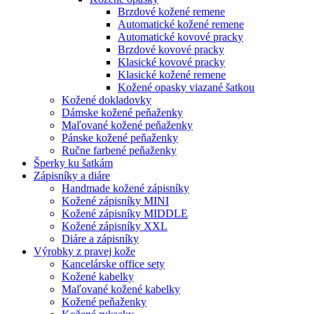
Brzdové kožené remene
Automatické kožené remene
Automatické kovové pracky
Brzdové kovové pracky
Klasické kovové pracky
Klasické kožené remene
Kožené opasky viazané šatkou
Kožené dokladovky
Dámske kožené peňaženky
Maľované kožené peňaženky
Pánske kožené peňaženky
Ručne farbené peňaženky
Šperky ku šatkám
Zápisníky a diáre
Handmade kožené zápisníky
Kožené zápisníky MINI
Kožené zápisníky MIDDLE
Kožené zápisníky XXL
Diáre a zápisníky
Výrobky z pravej kože
Kancelárske office sety
Kožené kabelky
Maľované kožené kabelky
Kožené peňaženky