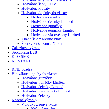
Hodvábne šatky SLIM
Hodvábne kravaty
Hodvábne doplnky do vlasov
Hodvábne čelenky
Hodvábne čelenky Limited
Hodvábne gumičky
Hodvábne gumičky Limited
Hodvábne vlasové sety Limited
Zimné šále z Merino vlny
Šperky ku šatkám a šálom
Zákazková výroba
Spolupráca B2B
KTO SME
KONTAKT
RFID púzdra
Hodvábne doplnky do vlasov
Hodvábne gumičky
Hodvábne gumičky Limited
Hodvábne čelenky Limited
Hodvábne vlasové sety Limited
Hodvábne čelenky
Kožené výrobky
Výrobky z pravej kože
Kožené opasky