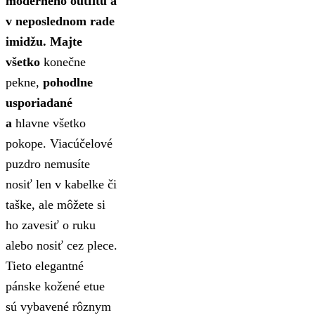
moderného outfitu a
v neposlednom rade
imidžu.
Majte
všetko
konečne
pekne,
pohodlne
usporiadané
a
hlavne všetko
pokope. Viacúčelové
puzdro nemusíte
nosiť len v kabelke či
taške, ale môžete si
ho zavesiť o ruku
alebo nosiť cez plece.
Tieto elegantné
pánske kožené etue
sú vybavené rôznym