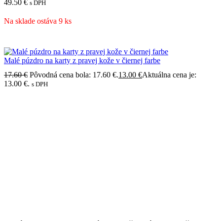
49.50
€
s DPH
Na sklade ostáva 9 ks
Malé púzdro na karty z pravej kože v čiernej farbe
17.60
€
Pôvodná cena bola: 17.60 €.
13.00
€
Aktuálna cena je:
13.00 €.
s DPH