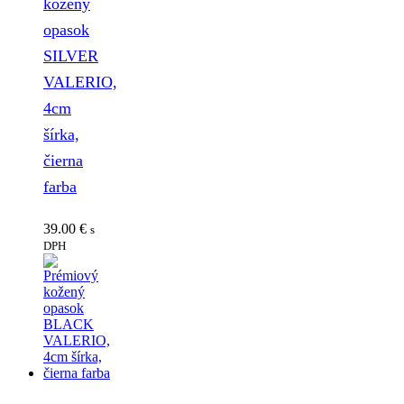
kožený
opasok
SILVER
VALERIO,
4cm
šírka,
čierna
farba
39.00
€
s
DPH