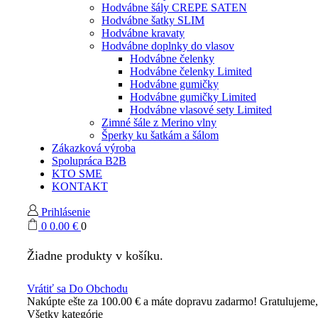
Hodvábne šály CREPE SATEN
Hodvábne šatky SLIM
Hodvábne kravaty
Hodvábne doplnky do vlasov
Hodvábne čelenky
Hodvábne čelenky Limited
Hodvábne gumičky
Hodvábne gumičky Limited
Hodvábne vlasové sety Limited
Zimné šále z Merino vlny
Šperky ku šatkám a šálom
Zákazková výroba
Spolupráca B2B
KTO SME
KONTAKT
Prihlásenie
0
0.00
€
0
Žiadne produkty v košíku.
Vrátiť sa Do Obchodu
Nakúpte ešte za
100.00
€
a máte dopravu zadarmo!
Gratulujeme
Všetky kategórie