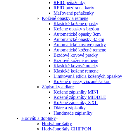
RFID peňaženky
RFID púzdra na karty
Maľované peňaženky
Kožené opasky a remene
Klasické kožené opasky
Kožené opasky s brzdou
Automatické opasky 3cm
Automatické opasky 3.5cm
Automatické kovové pracky
Automatické kožené remene
Brzdové kovové pracky
Brzdové kožené remene
Klasické kovové pracky
Klasické kožené remene
Limitovaná edícia kožených opaskov
Kožené opasky viazané šatkou
Zápisníky a diáre
Kožené zápisníky MINI
Kožené zápisníky MIDDLE
Kožené zápisníky XXL
Diáre a zápisníky
Handmade zápisníky
Hodváb a doplnky
Hodvábne šatky
Hodvábne šály CHIFFON