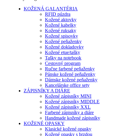
KOŽENÁ GALANTÉRIA
RFID púzdra
Kožené aktovky
Kožené kabelky
Kožené ruksaky
Kožené spisovky
Kožené peňaženky
Kožené dokladovky
Kožené etue/tašky
Tašky na notebook
Cestovný program
Ručne farbené peňaženky
Pánske kožené peňaženky
Dámske kožené peňaženky
Kancelárske office sety
ZÁPISNÍKY A DIÁRE
Kožené zápisníky MINI
Kožené zápisníky MIDDLE
Kožené zápisníky XXL
Farbené zápisníky a diáre
Handmade kožené zápisníky
KOŽENÉ OPASKY
Klasické kožené opasky
Kožené opasky s brzdou