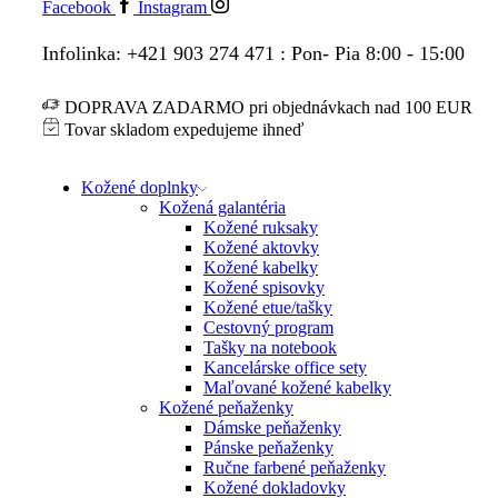
Facebook
Instagram
Infolinka: +421 903 274 471 : Pon- Pia 8:00 - 15:00
DOPRAVA ZADARMO pri objednávkach nad 100 EUR
Tovar skladom expedujeme ihneď
Kožené doplnky
Kožená galantéria
Kožené ruksaky
Kožené aktovky
Kožené kabelky
Kožené spisovky
Kožené etue/tašky
Cestovný program
Tašky na notebook
Kancelárske office sety
Maľované kožené kabelky
Kožené peňaženky
Dámske peňaženky
Pánske peňaženky
Ručne farbené peňaženky
Kožené dokladovky