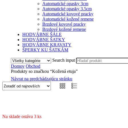
Automatické opasky 3cm
Automatické opasky 3.5cm
Automatické kovové pracky
Automatické kožené remene
Brzdové kovové pracky
Brzdové kožené remene
HODVÁBNE ŠÁLE
HODVÁBNE ŠATKY
HODVÁBNE KRAVATY
ŠPERKY KU ŠATKÁM
Search input
Domov
Obchod
Produkty so značkou “Kožená etuja”
Návrat na predchádzajúcu stránku
Na sklade ostáva 3 ks