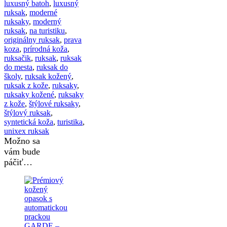
luxusný batoh
,
luxusný
ruksak
,
moderné
ruksaky
,
moderný
ruksak
,
na turistiku
,
originálny ruksak
,
prava
koza
,
prírodná koža
,
ruksačik
,
ruksak
,
ruksak
do mesta
,
ruksak do
školy
,
ruksak kožený
,
ruksak z kože
,
ruksaky
,
ruksaky kožené
,
ruksaky
z kože
,
štýlové ruksaky
,
štýlový ruksak
,
syntetická koža
,
turistika
,
unixex ruksak
Možno sa
vám bude
páčiť…