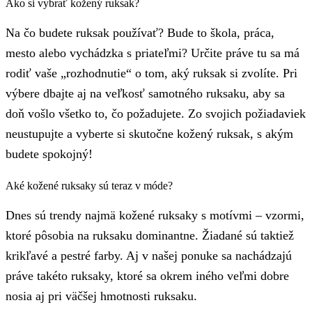
Ako si vybrať kožený ruksak?
Na čo budete ruksak používať? Bude to škola, práca,
mesto alebo vychádzka s priateľmi? Určite práve tu sa má
rodiť vaše „rozhodnutie“ o tom, aký ruksak si zvolíte. Pri
výbere dbajte aj na veľkosť samotného ruksaku, aby sa
doň vošlo všetko to, čo požadujete. Zo svojich požiadaviek
neustupujte a vyberte si skutočne kožený ruksak, s akým
budete spokojný!
Aké kožené ruksaky sú teraz v móde?
Dnes sú trendy najmä kožené ruksaky s motívmi – vzormi,
ktoré pôsobia na ruksaku dominantne. Žiadané sú taktiež
krikľavé a pestré farby. Aj v našej ponuke sa nachádzajú
práve takéto ruksaky, ktoré sa okrem iného veľmi dobre
nosia aj pri väčšej hmotnosti ruksaku.