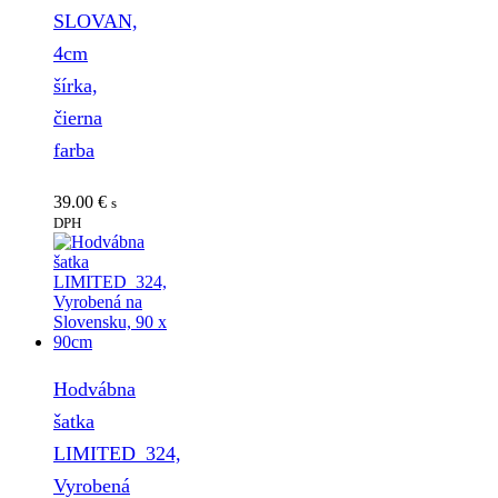
SLOVAN,
4cm
šírka,
čierna
farba
39.00
€
s
DPH
Hodvábna
šatka
LIMITED_324,
Vyrobená