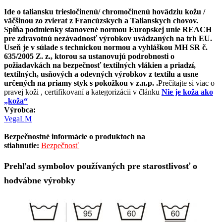
Ide o taliansku triesločinenú/ chromočinenú hovädziu kožu /
väčšinou zo zvierat z Francúzskych a Talianskych chovov.
Spĺňa podmienky stanovené normou Europskej unie REACH
pre zdravotnú nezávadnosť výrobkov uvádzaných na trh EU.
Useň je v súlade s technickou normou a vyhláškou MH SR č.
635/2005 Z. z., ktorou sa ustanovujú podrobnosti o
požiadavkách na bezpečnosť textilných vlákien a priadzí,
textilných, usňových a odevných výrobkov z textilu a usne
určených na priamy styk s pokožkou v z.n.p. .
Prečítajte si viac o
pravej koži , certifikovaní a kategorizácii v článku
Nie je koža ako
„koža“
Výrobca:
VegaLM
Bezpečnostné informácie o produktoch na
stiahnutie:
Bezpečnosť
Prehľad symbolov používaných pre starostlivosť o
hodvábne výrobky