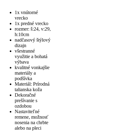
1x vnútorné
vrecko
1x predné vrecko
rozmer: š:24, v:29,
h:10cm
nadčasový štýlový
dizajn
všestranné
využitie a bohatá
výbava
kvalitné vonkajšie
materiály a
podšívka
Materiál: Prírodná
talianska koža
Dekoračné
prešívanie s
ozdobou
Nastaviteľné
remene, možnosť
nosenia na chrbte
alebo na pleci