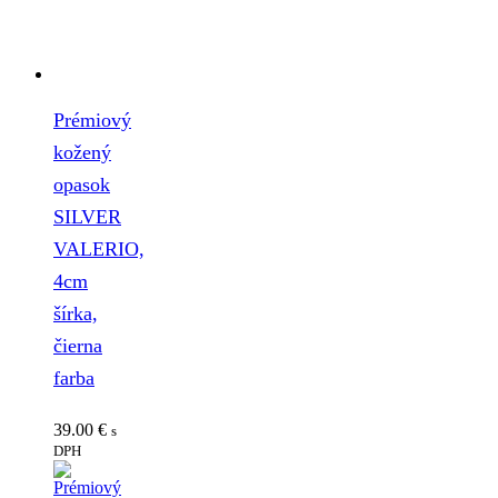
Prémiový
kožený
opasok
SILVER
VALERIO,
4cm
šírka,
čierna
farba
39.00
€
s
DPH