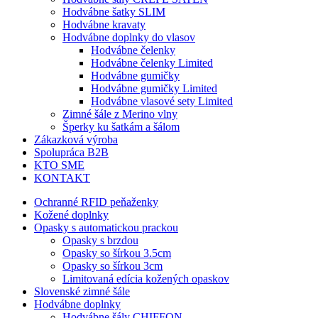
Hodvábne šatky SLIM
Hodvábne kravaty
Hodvábne doplnky do vlasov
Hodvábne čelenky
Hodvábne čelenky Limited
Hodvábne gumičky
Hodvábne gumičky Limited
Hodvábne vlasové sety Limited
Zimné šále z Merino vlny
Šperky ku šatkám a šálom
Zákazková výroba
Spolupráca B2B
KTO SME
KONTAKT
Ochranné RFID peňaženky
Kožené doplnky
Opasky s automatickou prackou
Opasky s brzdou
Opasky so šírkou 3.5cm
Opasky so šírkou 3cm
Limitovaná edícia kožených opaskov
Slovenské zimné šále
Hodvábne doplnky
Hodvábne šály CHIFFON