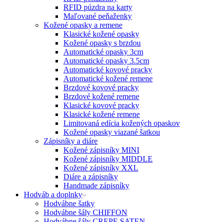
RFID púzdra na karty
Maľované peňaženky
Kožené opasky a remene
Klasické kožené opasky
Kožené opasky s brzdou
Automatické opasky 3cm
Automatické opasky 3.5cm
Automatické kovové pracky
Automatické kožené remene
Brzdové kovové pracky
Brzdové kožené remene
Klasické kovové pracky
Klasické kožené remene
Limitovaná edícia kožených opaskov
Kožené opasky viazané šatkou
Zápisníky a diáre
Kožené zápisníky MINI
Kožené zápisníky MIDDLE
Kožené zápisníky XXL
Diáre a zápisníky
Handmade zápisníky
Hodváb a doplnky
Hodvábne šatky
Hodvábne šály CHIFFON
Hodvábne šály CREPE SATEN