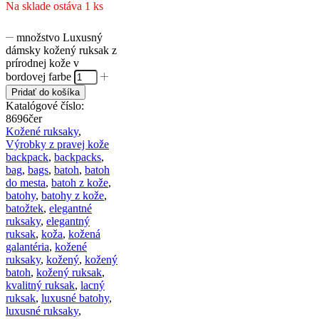
Na sklade ostáva 1 ks
množstvo Luxusný
dámsky kožený ruksak z
prírodnej kože v
bordovej farbe
Pridať do košíka
Katalógové číslo:
8696čer
Kožené ruksaky
,
Výrobky z pravej kože
backpack
,
backpacks
,
bag
,
bags
,
batoh
,
batoh
do mesta
,
batoh z kože
,
batohy
,
batohy z kože
,
batožtek
,
elegantné
ruksaky
,
elegantný
ruksak
,
koža
,
kožená
galantéria
,
kožené
ruksaky
,
kožený
,
kožený
batoh
,
kožený ruksak
,
kvalitný ruksak
,
lacný
ruksak
,
luxusné batohy
,
luxusné ruksaky
,