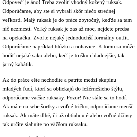
Odpoveď je áno! Treba zvoliť vhodný kožený ruksak.
Odporúčame, aby ste si vybrali skôr niečo strednej
veľkosti. Malý ruksak je do práce zbytočný, keďže sa tam
nič nezmestí. Veľký ruksak je zas až moc, nejdete predsa
na opekačku. Zvoľte nejaký jednoduchší formálny outfit.
Odporúčame napríklad blúzku a nohavice. K tomu sa môže
hodiť nejaké sako alebo, keď je trošku chladnejšie, tak
jarný kabátik.
Ak do práce ešte nechodíte a patríte medzi skupinu
mladých ľudí, ktorí sa obliekajú do ležérnešieho štýlu,
odporúčame väčšie ruksaky. Pozor! Nie stále sa to hodí.
Ak máte na sebe šortky a voľné tričko, odporúčame menší
ruksak. Ak máte dlhé, či už obtiahnuté alebo voľné džínsy
tak určite siahnite po väčšom ruksaku.