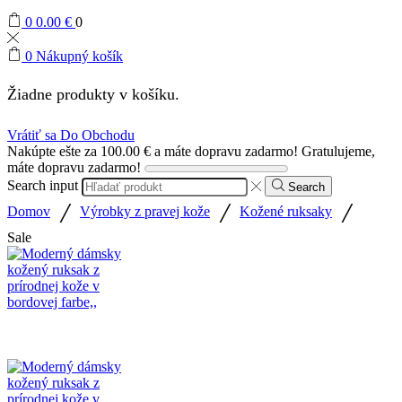
0
0.00
€
0
0
Nákupný košík
Žiadne produkty v košíku.
Vrátiť sa Do Obchodu
Nakúpte ešte za
100.00
€
a máte dopravu zadarmo!
Gratulujeme,
máte dopravu zadarmo!
Search input
Search
/
/
/
Domov
Výrobky z pravej kože
Kožené ruksaky
Sale