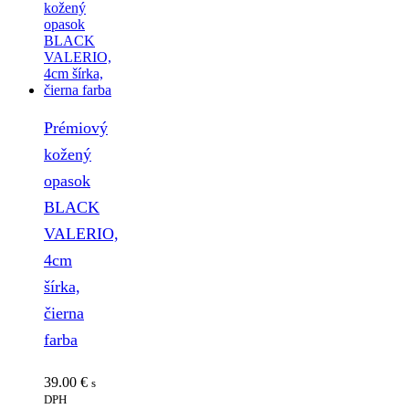
Prémiový
kožený
opasok
BLACK
VALERIO,
4cm
šírka,
čierna
farba
39.00
€
s
DPH