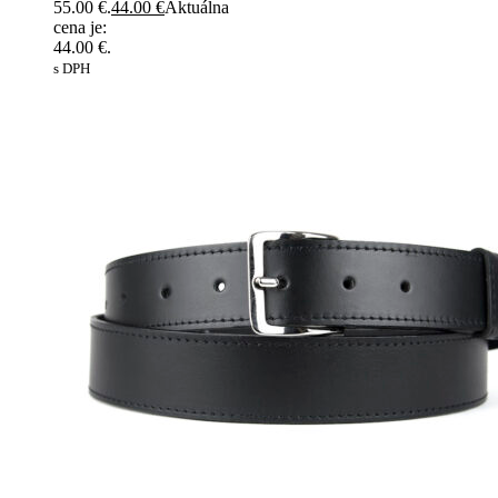
55.00 €.
44.00
€
Aktuálna
cena je:
44.00 €.
s DPH