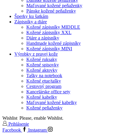
Dámske kožené peňaženky
Maľované kožené peňaženky
Pánske kožené peňaženky
Šperky ku šatkám
Zápisníky a diáre
Kožené zápisníky MIDDLE
Kožené zápisníky XXL
Diáre a zápisníky
Handmade kožené zápisníky
Kožené zápisníky MINI
Výrobky z pravej kože
Kožené ruksaky
Kožené spisovky
Kožené aktovky
Tašky na notebook
Kožené etue/tašky
Cestovný program
Kancelárske office sety
Kožené kabelky
Maľované kožené kabelky
Kožené peňaženky
Wishlist
Please, enable Wishlist.
Prihlásenie
Facebook
Instagram