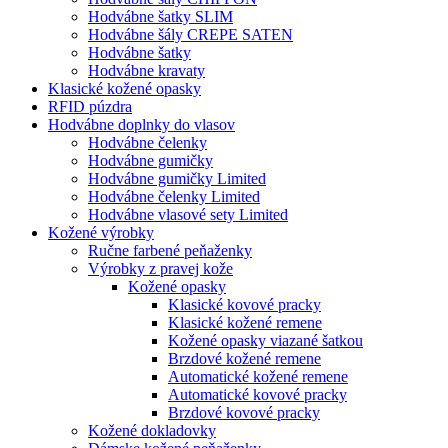
Hodvábne šatky SLIM
Hodvábne šály CREPE SATEN
Hodvábne šatky
Hodvábne kravaty
Klasické kožené opasky
RFID púzdra
Hodvábne doplnky do vlasov
Hodvábne čelenky
Hodvábne gumičky
Hodvábne gumičky Limited
Hodvábne čelenky Limited
Hodvábne vlasové sety Limited
Kožené výrobky
Ručne farbené peňaženky
Výrobky z pravej kože
Kožené opasky
Klasické kovové pracky
Klasické kožené remene
Kožené opasky viazané šatkou
Brzdové kožené remene
Automatické kožené remene
Automatické kovové pracky
Brzdové kovové pracky
Kožené dokladovky