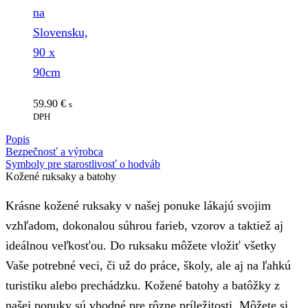
na
Slovensku,
90 x
90cm
59.90
€
s
DPH
Popis
Bezpečnosť a výrobca
Symboly pre starostlivosť o hodváb
Kožené ruksaky a batohy
Krásne kožené ruksaky v našej ponuke lákajú svojim
vzhľadom, dokonalou súhrou farieb, vzorov a taktiež aj
ideálnou veľkosťou. Do ruksaku môžete vložiť všetky
Vaše potrebné veci, či už do práce, školy, ale aj na ľahkú
turistiku alebo prechádzku. Kožené batohy a batôžky z
našej ponuky sú vhodné pre rôzne príležitosti. Môžete si