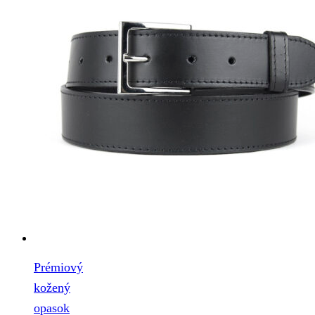
Prémiový
kožený
opasok