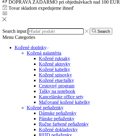
DOPRAVA ZADARMO pri objednávkach nad 100 EUR
Tovar skladom expedujeme ihneď
Search input
Search
Menu
Categories
Kožené doplnky
Kožená galantéria
Kožené ruksaky
Kožené aktovky
Kožené kabelky
Kožené spisovky
Kožené etue/tašky
Cestovný program
Tašky na notebook
Kancelárske office sety
Maľované kožené kabelky
Kožené peňaženky
Dámske peňaženky
Pánske peňaženky
Ručne farbené peňaženky
Kožené dokladovky
RFID peňaženky