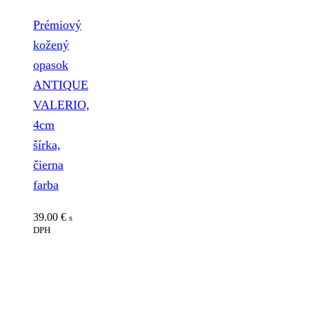
Prémiový
kožený
opasok
ANTIQUE
VALERIO,
4cm
šírka,
čierna
farba
39.00
€
s
DPH