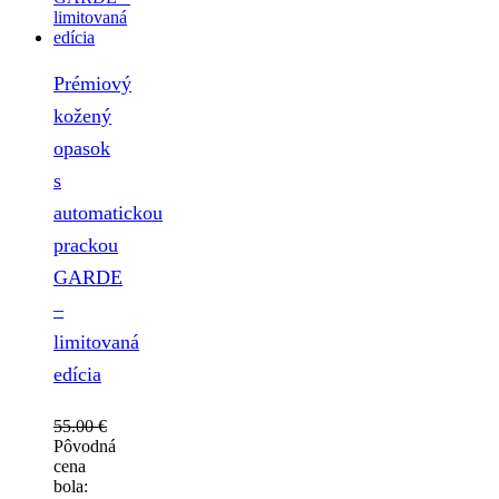
Prémiový
kožený
opasok
s
automatickou
prackou
GARDE
–
limitovaná
edícia
55.00
€
Pôvodná
cena
bola: