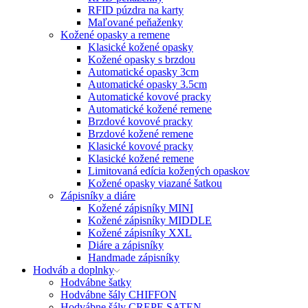
RFID púzdra na karty
Maľované peňaženky
Kožené opasky a remene
Klasické kožené opasky
Kožené opasky s brzdou
Automatické opasky 3cm
Automatické opasky 3.5cm
Automatické kovové pracky
Automatické kožené remene
Brzdové kovové pracky
Brzdové kožené remene
Klasické kovové pracky
Klasické kožené remene
Limitovaná edícia kožených opaskov
Kožené opasky viazané šatkou
Zápisníky a diáre
Kožené zápisníky MINI
Kožené zápisníky MIDDLE
Kožené zápisníky XXL
Diáre a zápisníky
Handmade zápisníky
Hodváb a doplnky
Hodvábne šatky
Hodvábne šály CHIFFON
Hodvábne šály CREPE SATEN