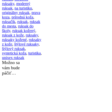
ruksaky
,
moderný
ruksak
,
na turistiku
,
originálny ruksak
,
prava
koza
,
prírodná koža
,
ruksačik
,
ruksak
,
ruksak
do mesta
,
ruksak do
školy
,
ruksak kožený
,
ruksak z kože
,
ruksaky
,
ruksaky kožené
,
ruksaky
z kože
,
štýlové ruksaky
,
štýlový ruksak
,
syntetická koža
,
turistika
,
unixex ruksak
Možno sa
vám bude
páčiť…