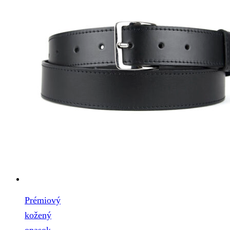
Prémiový
kožený