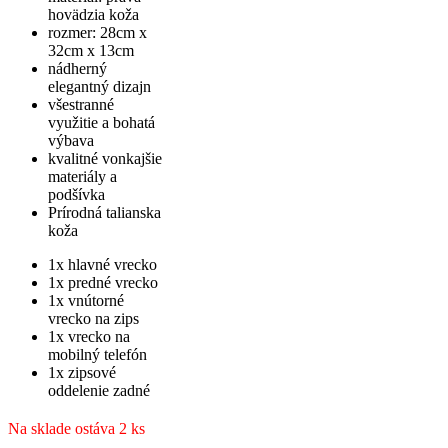
hovädzia koža
rozmer: 28cm x
32cm x 13cm
nádherný
elegantný dizajn
všestranné
využitie a bohatá
výbava
kvalitné vonkajšie
materiály a
podšívka
Prírodná talianska
koža
1x hlavné vrecko
1x predné vrecko
1x vnútorné
vrecko na zips
1x vrecko na
mobilný telefón
1x zipsové
oddelenie zadné
Na sklade ostáva 2 ks