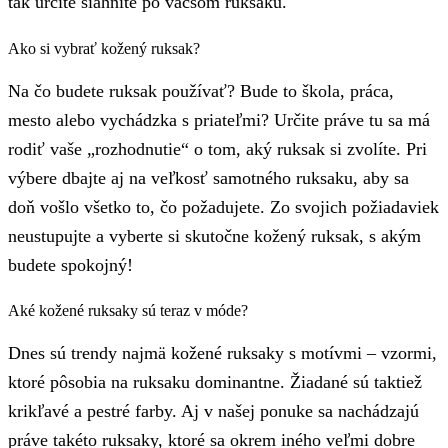
tak určite siahnite po väčšom ruksaku.
Ako si vybrať kožený ruksak?
Na čo budete ruksak používať? Bude to škola, práca,
mesto alebo vychádzka s priateľmi? Určite práve tu sa má
rodiť vaše „rozhodnutie“ o tom, aký ruksak si zvolíte. Pri
výbere dbajte aj na veľkosť samotného ruksaku, aby sa
doň vošlo všetko to, čo požadujete. Zo svojich požiadaviek
neustupujte a vyberte si skutočne kožený ruksak, s akým
budete spokojný!
Aké kožené ruksaky sú teraz v móde?
Dnes sú trendy najmä kožené ruksaky s motívmi – vzormi,
ktoré pôsobia na ruksaku dominantne. Žiadané sú taktiež
krikľavé a pestré farby. Aj v našej ponuke sa nachádzajú
práve takéto ruksaky, ktoré sa okrem iného veľmi dobre