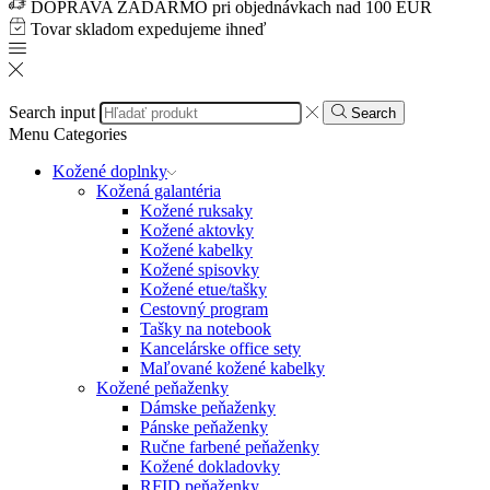
DOPRAVA ZADARMO pri objednávkach nad 100 EUR
Tovar skladom expedujeme ihneď
Search input
Search
Menu
Categories
Kožené doplnky
Kožená galantéria
Kožené ruksaky
Kožené aktovky
Kožené kabelky
Kožené spisovky
Kožené etue/tašky
Cestovný program
Tašky na notebook
Kancelárske office sety
Maľované kožené kabelky
Kožené peňaženky
Dámske peňaženky
Pánske peňaženky
Ručne farbené peňaženky
Kožené dokladovky
RFID peňaženky