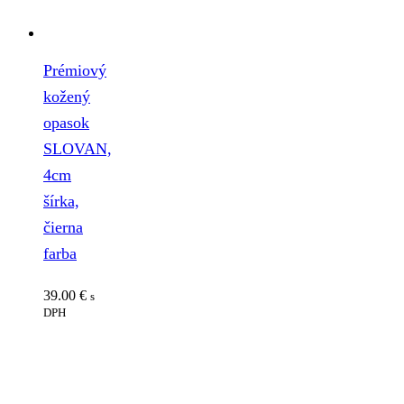
Prémiový
kožený
opasok
SLOVAN,
4cm
šírka,
čierna
farba
39.00
€
s
DPH