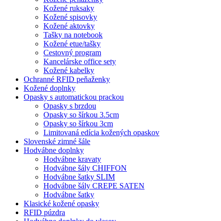
Kožené ruksaky
Kožené spisovky
Kožené aktovky
Tašky na notebook
Kožené etue/tašky
Cestovný program
Kancelárske office sety
Kožené kabelky
Ochranné RFID peňaženky
Kožené doplnky
Opasky s automatickou prackou
Opasky s brzdou
Opasky so šírkou 3.5cm
Opasky so šírkou 3cm
Limitovaná edícia kožených opaskov
Slovenské zimné šále
Hodvábne doplnky
Hodvábne kravaty
Hodvábne šály CHIFFON
Hodvábne šatky SLIM
Hodvábne šály CREPE SATEN
Hodvábne šatky
Klasické kožené opasky
RFID púzdra