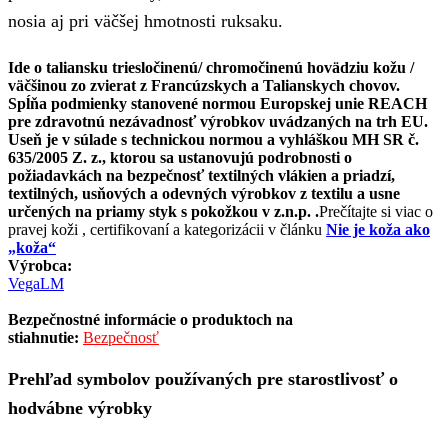
nosia aj pri väčšej hmotnosti ruksaku.
Ide o taliansku triesločinenú/ chromočinenú hovädziu kožu /
väčšinou zo zvierat z Francúzskych a Talianskych chovov.
Spĺňa podmienky stanovené normou Europskej unie REACH
pre zdravotnú nezávadnosť výrobkov uvádzaných na trh EU.
Useň je v súlade s technickou normou a vyhláškou MH SR č.
635/2005 Z. z., ktorou sa ustanovujú podrobnosti o
požiadavkách na bezpečnosť textilných vlákien a priadzí,
textilných, usňových a odevných výrobkov z textilu a usne
určených na priamy styk s pokožkou v z.n.p. .
Prečítajte si viac o
pravej koži , certifikovaní a kategorizácii v článku
Nie je koža ako
„koža“
Výrobca:
VegaLM
Bezpečnostné informácie o produktoch na
stiahnutie:
Bezpečnosť
Prehľad symbolov používaných pre starostlivosť o
hodvábne výrobky