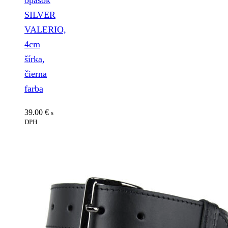
opasok
SILVER
VALERIO,
4cm
šírka,
čierna
farba
39.00
€
s
DPH