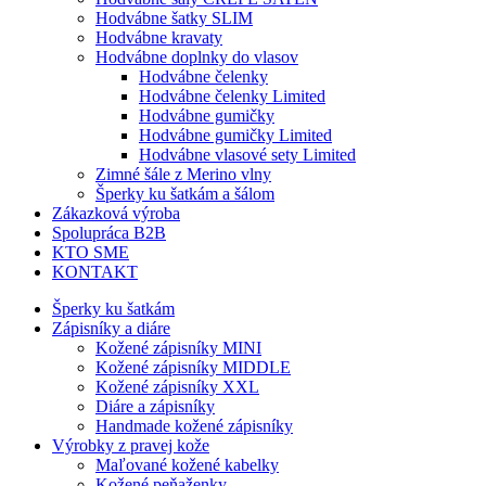
Hodvábne šatky SLIM
Hodvábne kravaty
Hodvábne doplnky do vlasov
Hodvábne čelenky
Hodvábne čelenky Limited
Hodvábne gumičky
Hodvábne gumičky Limited
Hodvábne vlasové sety Limited
Zimné šále z Merino vlny
Šperky ku šatkám a šálom
Zákazková výroba
Spolupráca B2B
KTO SME
KONTAKT
Šperky ku šatkám
Zápisníky a diáre
Kožené zápisníky MINI
Kožené zápisníky MIDDLE
Kožené zápisníky XXL
Diáre a zápisníky
Handmade kožené zápisníky
Výrobky z pravej kože
Maľované kožené kabelky
Kožené peňaženky