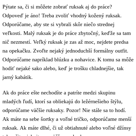
Pýtate sa, či si môžete zobrať ruksak aj do práce?
Odpoveď je áno! Treba zvoliť vhodný kožený ruksak.
Odporúčame, aby ste si vybrali skôr niečo strednej
veľkosti. Malý ruksak je do práce zbytočný, keďže sa tam
nič nezmestí. Veľký ruksak je zas až moc, nejdete predsa
na opekačku. Zvoľte nejaký jednoduchší formálny outfit.
Odporúčame napríklad blúzku a nohavice. K tomu sa môže
hodiť nejaké sako alebo, keď je trošku chladnejšie, tak
jarný kabátik.
Ak do práce ešte nechodíte a patríte medzi skupinu
mladých ľudí, ktorí sa obliekajú do ležérnešieho štýlu,
odporúčame väčšie ruksaky. Pozor! Nie stále sa to hodí.
Ak máte na sebe šortky a voľné tričko, odporúčame menší
ruksak. Ak máte dlhé, či už obtiahnuté alebo voľné džínsy