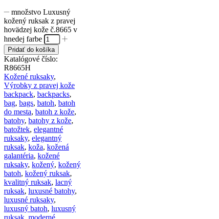
množstvo Luxusný
kožený ruksak z pravej
hovädzej kože č.8665 v
hnedej farbe
Pridať do košíka
Katalógové číslo:
R8665H
Kožené ruksaky
,
Výrobky z pravej kože
backpack
,
backpacks
,
bag
,
bags
,
batoh
,
batoh
do mesta
,
batoh z kože
,
batohy
,
batohy z kože
,
batožtek
,
elegantné
ruksaky
,
elegantný
ruksak
,
koža
,
kožená
galantéria
,
kožené
ruksaky
,
kožený
,
kožený
batoh
,
kožený ruksak
,
kvalitný ruksak
,
lacný
ruksak
,
luxusné batohy
,
luxusné ruksaky
,
luxusný batoh
,
luxusný
ruksak
,
moderné