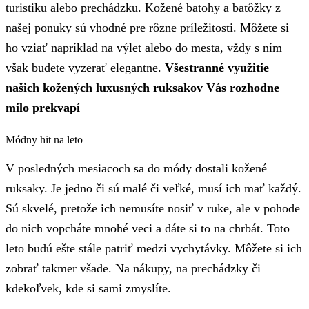
turistiku alebo prechádzku. Kožené batohy a batôžky z
našej ponuky sú vhodné pre rôzne príležitosti. Môžete si
ho vziať napríklad na výlet alebo do mesta, vždy s ním
však budete vyzerať elegantne.
Všestranné využitie
našich kožených luxusných ruksakov Vás rozhodne
milo prekvapí
Módny hit na leto
V posledných mesiacoch sa do módy dostali kožené
ruksaky. Je jedno či sú malé či veľké, musí ich mať každý.
Sú skvelé, pretože ich nemusíte nosiť v ruke, ale v pohode
do nich vopcháte mnohé veci a dáte si to na chrbát. Toto
leto budú ešte stále patriť medzi vychytávky. Môžete si ich
zobrať takmer všade. Na nákupy, na prechádzky či
kdekoľvek, kde si sami zmyslíte.