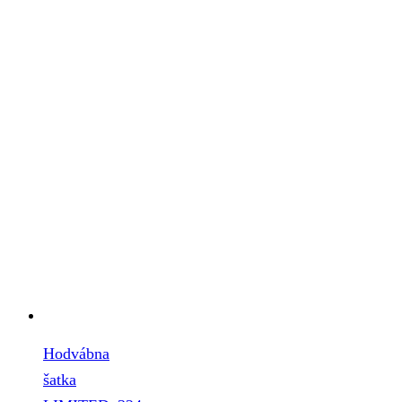
Hodvábna
šatka