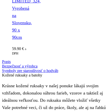
LIMITED_324,
Vyrobená
na
Slovensku,
90 x
90cm
59.90
€
s
DPH
Popis
Bezpečnosť a výrobca
Symboly pre starostlivosť o hodváb
Kožené ruksaky a batohy
Krásne kožené ruksaky v našej ponuke lákajú svojim
vzhľadom, dokonalou súhrou farieb, vzorov a taktiež aj
ideálnou veľkosťou. Do ruksaku môžete vložiť všetky
Vaše potrebné veci, či už do práce, školy, ale aj na ľahkú