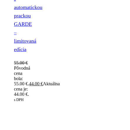
automatickou
prackou
GARDE
–
limitovaná
edícia
55.00
€
Pôvodná
cena
bola:
55.00 €.
44.00
€
Aktuálna
cena je:
44.00 €.
s DPH