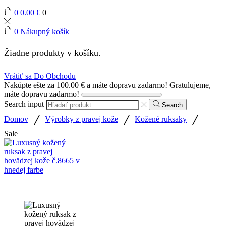
0
0.00
€
0
0
Nákupný košík
Žiadne produkty v košíku.
Vrátiť sa Do Obchodu
Nakúpte ešte za
100.00
€
a máte dopravu zadarmo!
Gratulujeme,
máte dopravu zadarmo!
Search input
Search
/
/
/
Domov
Výrobky z pravej kože
Kožené ruksaky
Sale