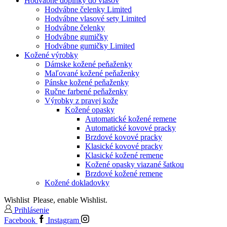
Hodvábne doplnky do vlasov
Hodvábne čelenky Limited
Hodvábne vlasové sety Limited
Hodvábne čelenky
Hodvábne gumičky
Hodvábne gumičky Limited
Kožené výrobky
Dámske kožené peňaženky
Maľované kožené peňaženky
Pánske kožené peňaženky
Ručne farbené peňaženky
Výrobky z pravej kože
Kožené opasky
Automatické kožené remene
Automatické kovové pracky
Brzdové kovové pracky
Klasické kovové pracky
Klasické kožené remene
Kožené opasky viazané šatkou
Brzdové kožené remene
Kožené dokladovky
Wishlist
Please, enable Wishlist.
Prihlásenie
Facebook
Instagram