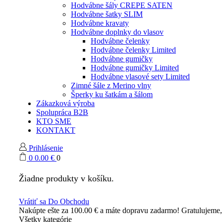
Hodvábne šály CREPE SATEN
Hodvábne šatky SLIM
Hodvábne kravaty
Hodvábne doplnky do vlasov
Hodvábne čelenky
Hodvábne čelenky Limited
Hodvábne gumičky
Hodvábne gumičky Limited
Hodvábne vlasové sety Limited
Zimné šále z Merino vlny
Šperky ku šatkám a šálom
Zákazková výroba
Spolupráca B2B
KTO SME
KONTAKT
Prihlásenie
0
0.00
€
0
Žiadne produkty v košíku.
Vrátiť sa Do Obchodu
Nakúpte ešte za
100.00
€
a máte dopravu zadarmo!
Gratulujeme
Všetky kategórie