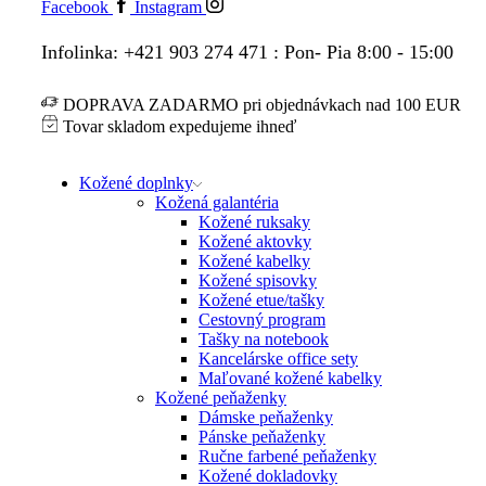
Facebook
Instagram
Infolinka: +421 903 274 471 : Pon- Pia 8:00 - 15:00
DOPRAVA ZADARMO pri objednávkach nad 100 EUR
Tovar skladom expedujeme ihneď
Kožené doplnky
Kožená galantéria
Kožené ruksaky
Kožené aktovky
Kožené kabelky
Kožené spisovky
Kožené etue/tašky
Cestovný program
Tašky na notebook
Kancelárske office sety
Maľované kožené kabelky
Kožené peňaženky
Dámske peňaženky
Pánske peňaženky
Ručne farbené peňaženky
Kožené dokladovky