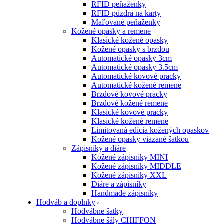
RFID peňaženky
RFID púzdra na karty
Maľované peňaženky
Kožené opasky a remene
Klasické kožené opasky
Kožené opasky s brzdou
Automatické opasky 3cm
Automatické opasky 3.5cm
Automatické kovové pracky
Automatické kožené remene
Brzdové kovové pracky
Brzdové kožené remene
Klasické kovové pracky
Klasické kožené remene
Limitovaná edícia kožených opaskov
Kožené opasky viazané šatkou
Zápisníky a diáre
Kožené zápisníky MINI
Kožené zápisníky MIDDLE
Kožené zápisníky XXL
Diáre a zápisníky
Handmade zápisníky
Hodváb a doplnky
Hodvábne šatky
Hodvábne šály CHIFFON