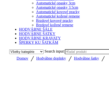
Automatické opasky 3cm
Automatické opasky 3.5cm
Automatické kovové pracky
Automatické kožené remene
Brzdové kovové pracky
Brzdové kožené remene
HODVÁBNE ŠÁLE
HODVÁBNE ŠATKY
HODVÁBNE KRAVATY
ŠPERKY KU ŠATKÁM
Search input
/
/
/
Domov
Hodvábne doplnky
Hodvábne šatky