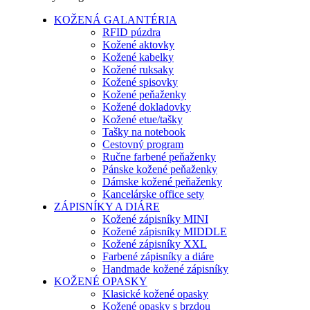
KOŽENÁ GALANTÉRIA
RFID púzdra
Kožené aktovky
Kožené kabelky
Kožené ruksaky
Kožené spisovky
Kožené peňaženky
Kožené dokladovky
Kožené etue/tašky
Tašky na notebook
Cestovný program
Ručne farbené peňaženky
Pánske kožené peňaženky
Dámske kožené peňaženky
Kancelárske office sety
ZÁPISNÍKY A DIÁRE
Kožené zápisníky MINI
Kožené zápisníky MIDDLE
Kožené zápisníky XXL
Farbené zápisníky a diáre
Handmade kožené zápisníky
KOŽENÉ OPASKY
Klasické kožené opasky
Kožené opasky s brzdou