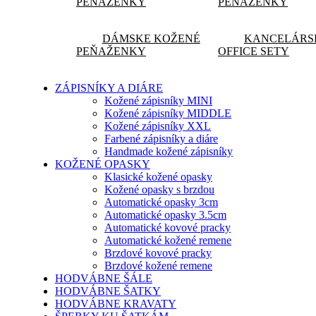
PEŇAŽENKY
PEŇAŽENKY
DÁMSKE KOŽENÉ
KANCELÁRS
PEŇAŽENKY
OFFICE SETY
ZÁPISNÍKY A DIÁRE
Kožené zápisníky MINI
Kožené zápisníky MIDDLE
Kožené zápisníky XXL
Farbené zápisníky a diáre
Handmade kožené zápisníky
KOŽENÉ OPASKY
Klasické kožené opasky
Kožené opasky s brzdou
Automatické opasky 3cm
Automatické opasky 3.5cm
Automatické kovové pracky
Automatické kožené remene
Brzdové kovové pracky
Brzdové kožené remene
HODVÁBNE ŠÁLE
HODVÁBNE ŠATKY
HODVÁBNE KRAVATY