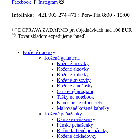
Facebook
Instagram
Infolinka: +421 903 274 471 : Pon- Pia 8:00 - 15:00
DOPRAVA ZADARMO pri objednávkach nad 100 EUR
Tovar skladom expedujeme ihneď
Kožené doplnky
Kožená galantéria
Kožené ruksaky
Kožené aktovky
Kožené kabelky
Kožené spisovky
Kožené etue/tašky
Cestovný program
Tašky na notebook
Kancelárske office sety
Maľované kožené kabelky
Kožené peňaženky
Dámske peňaženky
Pánske peňaženky
Ručne farbené peňaženky
Kožené dokladovky