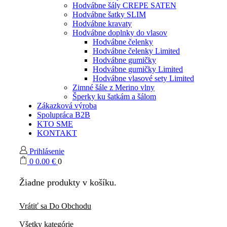
Hodvábne šály CREPE SATEN
Hodvábne šatky SLIM
Hodvábne kravaty
Hodvábne doplnky do vlasov
Hodvábne čelenky
Hodvábne čelenky Limited
Hodvábne gumičky
Hodvábne gumičky Limited
Hodvábne vlasové sety Limited
Zimné šále z Merino vlny
Šperky ku šatkám a šálom
Zákazková výroba
Spolupráca B2B
KTO SME
KONTAKT
Prihlásenie
0
0.00
€
0
Žiadne produkty v košíku.
Vrátiť sa Do Obchodu
Všetky kategórie