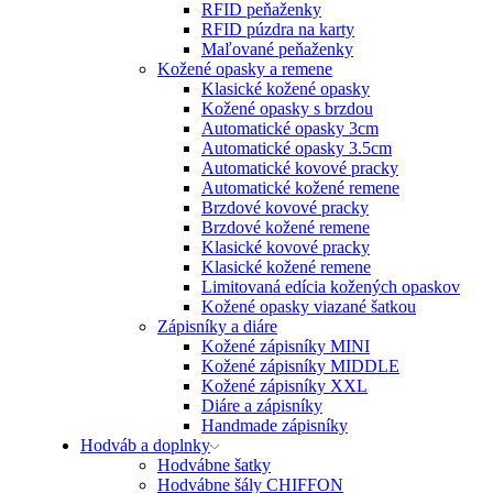
RFID peňaženky
RFID púzdra na karty
Maľované peňaženky
Kožené opasky a remene
Klasické kožené opasky
Kožené opasky s brzdou
Automatické opasky 3cm
Automatické opasky 3.5cm
Automatické kovové pracky
Automatické kožené remene
Brzdové kovové pracky
Brzdové kožené remene
Klasické kovové pracky
Klasické kožené remene
Limitovaná edícia kožených opaskov
Kožené opasky viazané šatkou
Zápisníky a diáre
Kožené zápisníky MINI
Kožené zápisníky MIDDLE
Kožené zápisníky XXL
Diáre a zápisníky
Handmade zápisníky
Hodváb a doplnky
Hodvábne šatky
Hodvábne šály CHIFFON