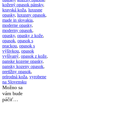
kožený opasok pánsky
,
kravská koža
,
luxusne
opasky
,
luxusny opasok
,
made in slovakia
,
moderne opasky
,
moderny opasok
,
opasky
,
opasky z kože
,
opasok
,
opasok s
prackou
,
opasok s
výšivkou
,
opasok
vyšívaný
,
opasok z kože
,
panske kozene opasky
,
pansky kozeny opasok
,
pretížny opasok
,
prírodná koža
,
vyrobene
na Slovensku
Možno sa
vám bude
páčiť…