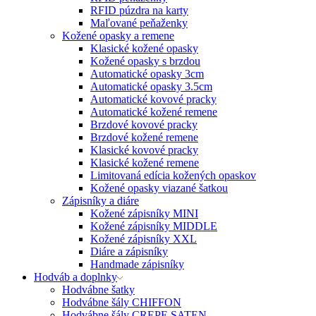
RFID púzdra na karty
Maľované peňaženky
Kožené opasky a remene
Klasické kožené opasky
Kožené opasky s brzdou
Automatické opasky 3cm
Automatické opasky 3.5cm
Automatické kovové pracky
Automatické kožené remene
Brzdové kovové pracky
Brzdové kožené remene
Klasické kovové pracky
Klasické kožené remene
Limitovaná edícia kožených opaskov
Kožené opasky viazané šatkou
Zápisníky a diáre
Kožené zápisníky MINI
Kožené zápisníky MIDDLE
Kožené zápisníky XXL
Diáre a zápisníky
Handmade zápisníky
Hodváb a doplnky
Hodvábne šatky
Hodvábne šály CHIFFON
Hodvábne šály CREPE SATEN