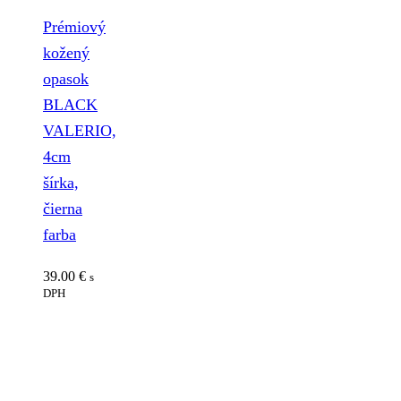
Prémiový
kožený
opasok
BLACK
VALERIO,
4cm
šírka,
čierna
farba
39.00
€
s
DPH