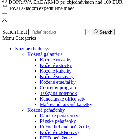
DOPRAVA ZADARMO pri objednávkach nad 100 EUR
Tovar skladom expedujeme ihneď
Search input
Search
Menu
Categories
Kožené doplnky
Kožená galantéria
Kožené ruksaky
Kožené aktovky
Kožené kabelky
Kožené spisovky
Kožené etue/tašky
Cestovný program
Tašky na notebook
Kancelárske office sety
Maľované kožené kabelky
Kožené peňaženky
Dámske peňaženky
Pánske peňaženky
Ručne farbené peňaženky
Kožené dokladovky
RFID peňaženky