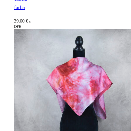
farba
39.00
€
s
DPH