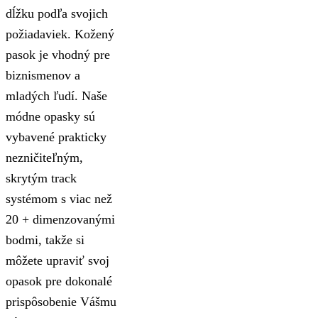
dĺžku podľa svojich
požiadaviek. Kožený
pasok je vhodný pre
biznismenov a
mladých ľudí. Naše
módne opasky sú
vybavené prakticky
nezničiteľným,
skrytým track
systémom s viac než
20 + dimenzovanými
bodmi, takže si
môžete upraviť svoj
opasok pre dokonalé
prispôsobenie Vášmu