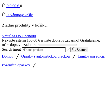
0
0.00
€
0
0
Nákupný košík
Žiadne produkty v košíku.
Vrátiť sa Do Obchodu
Nakúpte ešte za
100.00
€
a máte dopravu zadarmo!
Gratulujeme,
máte dopravu zadarmo!
Search input
Search
/
/
Domov
Opasky s automatickou prackou
Limitovaná edícia
/
kožených opaskov