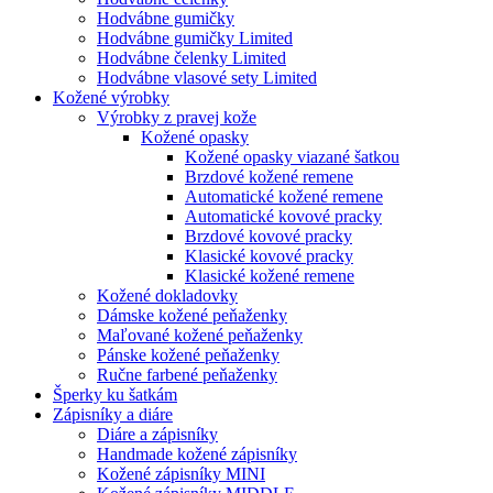
Hodvábne gumičky
Hodvábne gumičky Limited
Hodvábne čelenky Limited
Hodvábne vlasové sety Limited
Kožené výrobky
Výrobky z pravej kože
Kožené opasky
Kožené opasky viazané šatkou
Brzdové kožené remene
Automatické kožené remene
Automatické kovové pracky
Brzdové kovové pracky
Klasické kovové pracky
Klasické kožené remene
Kožené dokladovky
Dámske kožené peňaženky
Maľované kožené peňaženky
Pánske kožené peňaženky
Ručne farbené peňaženky
Šperky ku šatkám
Zápisníky a diáre
Diáre a zápisníky
Handmade kožené zápisníky
Kožené zápisníky MINI