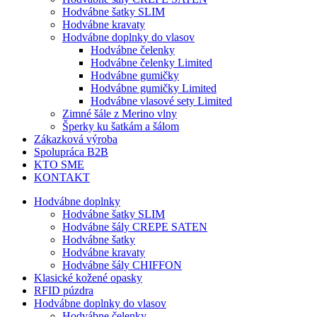
Hodvábne šatky SLIM
Hodvábne kravaty
Hodvábne doplnky do vlasov
Hodvábne čelenky
Hodvábne čelenky Limited
Hodvábne gumičky
Hodvábne gumičky Limited
Hodvábne vlasové sety Limited
Zimné šále z Merino vlny
Šperky ku šatkám a šálom
Zákazková výroba
Spolupráca B2B
KTO SME
KONTAKT
Hodvábne doplnky
Hodvábne šatky SLIM
Hodvábne šály CREPE SATEN
Hodvábne šatky
Hodvábne kravaty
Hodvábne šály CHIFFON
Klasické kožené opasky
RFID púzdra
Hodvábne doplnky do vlasov
Hodvábne čelenky