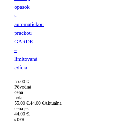
opasok
s
automatickou
prackou
GARDE
–
limitovaná
edícia
55.00
€
Pôvodná
cena
bola:
55.00 €.
44.00
€
Aktuálna
cena je:
44.00 €.
s DPH