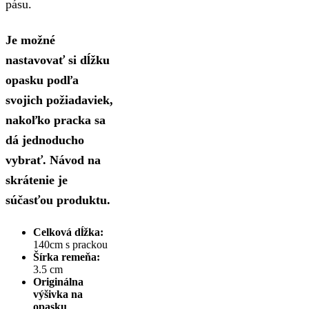
pásu.
Je možné
nastavovať si dĺžku
opasku podľa
svojich požiadaviek,
nakoľko pracka sa
dá jednoducho
vybrať. Návod na
skrátenie je
súčasťou produktu.
Celková dĺžka:
140cm s prackou
Šírka remeňa:
3.5 cm
Originálna
výšivka na
opasku