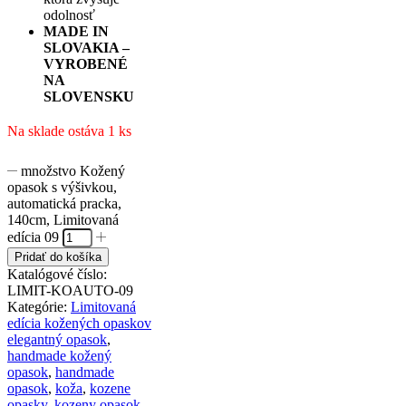
odolnosť
MADE IN
SLOVAKIA –
VYROBENÉ
NA
SLOVENSKU
Na sklade ostáva 1 ks
množstvo Kožený
opasok s výšivkou,
automatická pracka,
140cm, Limitovaná
edícia 09
Pridať do košíka
Katalógové číslo:
LIMIT-KOAUTO-09
Kategórie:
Limitovaná
edícia kožených opaskov
elegantný opasok
,
handmade kožený
opasok
,
handmade
opasok
,
koža
,
kozene
opasky
,
kozeny opasok
,