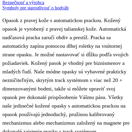
Bezpečnosť a výrobca
Symboly pre starostlivosť o hodváb
Opasok z pravej kože s automatickou prackou. Kožený
opasok je vyrobený z pravej talianskej kože. Automatická
nadčasová pracka zaručí obdiv a prestíž. Pracka sa
automaticky zapína pomocou dlhej roletky na vnútornej
strane opasku. Je možné nastavovať si dĺžku podľa svojich
požiadaviek. Kožený pasok je vhodný pre biznismenov a
mladých ľudí. Naše módne opasky sú vybavené prakticky
nezničiteľným, skrytým track systémom s viac než 20 +
dimenzovanými bodmi, takže si môžete upraviť svoj
opasok pre dokonalé prispôsobenie Vášmu pásu. Všetky
naše jedinečné kožené opasky s automatickou prackou na
opasok používajú jednoduchý, pružinou kalibrovaný
mechanizmus alebo mechanizmus založený na magnete pre
dokonalé zaistenie pracky s track systémom.