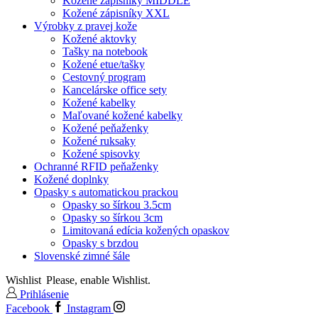
Kožené zápisníky MIDDLE
Kožené zápisníky XXL
Výrobky z pravej kože
Kožené aktovky
Tašky na notebook
Kožené etue/tašky
Cestovný program
Kancelárske office sety
Kožené kabelky
Maľované kožené kabelky
Kožené peňaženky
Kožené ruksaky
Kožené spisovky
Ochranné RFID peňaženky
Kožené doplnky
Opasky s automatickou prackou
Opasky so šírkou 3.5cm
Opasky so šírkou 3cm
Limitovaná edícia kožených opaskov
Opasky s brzdou
Slovenské zimné šále
Wishlist
Please, enable Wishlist.
Prihlásenie
Facebook
Instagram