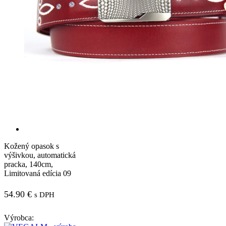
Kožený opasok s
výšivkou, automatická
pracka, 140cm,
Limitovaná edícia 09
54.90
€
s DPH
Výrobca: