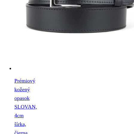
Prémiový
kožený
opasok
SLOVAN,
4cm
šírka,
čierna