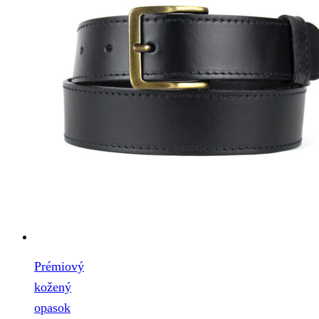
Prémiový
kožený
opasok