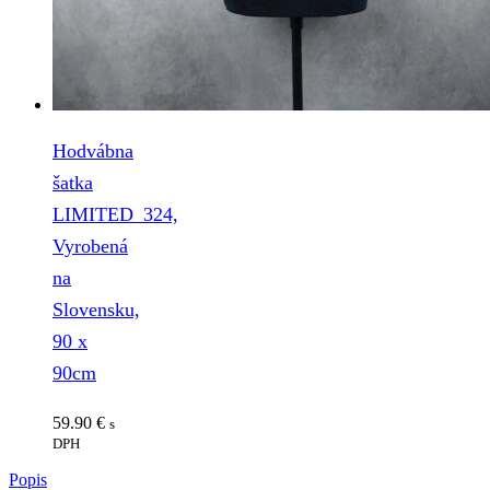
Hodvábna
šatka
LIMITED_324,
Vyrobená
na
Slovensku,
90 x
90cm
59.90
€
s
DPH
Popis