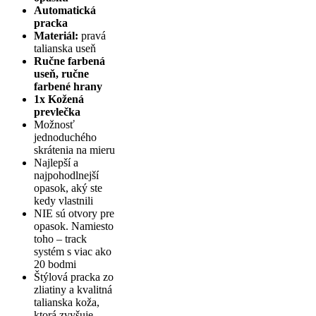
Automatická
pracka
Materiál:
pravá
talianska useň
Ručne farbená
useň, ručne
farbené hrany
1x Kožená
prevlečka
Možnosť
jednoduchého
skrátenia na mieru
Najlepší a
najpohodlnejší
opasok, aký ste
kedy vlastnili
NIE sú otvory pre
opasok. Namiesto
toho – track
systém s viac ako
20 bodmi
Štýlová pracka zo
zliatiny a kvalitná
talianska koža,
ktorá zvyšuje