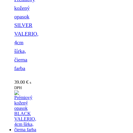
kožený
opasok
SILVER
VALERIO,
4cm
šírka,
čierna
farba
39.00
€
s
DPH