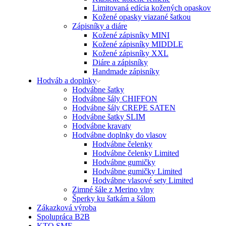
Limitovaná edícia kožených opaskov
Kožené opasky viazané šatkou
Zápisníky a diáre
Kožené zápisníky MINI
Kožené zápisníky MIDDLE
Kožené zápisníky XXL
Diáre a zápisníky
Handmade zápisníky
Hodváb a doplnky
Hodvábne šatky
Hodvábne šály CHIFFON
Hodvábne šály CREPE SATEN
Hodvábne šatky SLIM
Hodvábne kravaty
Hodvábne doplnky do vlasov
Hodvábne čelenky
Hodvábne čelenky Limited
Hodvábne gumičky
Hodvábne gumičky Limited
Hodvábne vlasové sety Limited
Zimné šále z Merino vlny
Šperky ku šatkám a šálom
Zákazková výroba
Spolupráca B2B
KTO SME