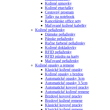
Kožené spisovky
Kožené etue/tašky
Cestovný program
Tašky na notebook
Kancelárske office sety
Maľované kožené kabelky
Kožené peňaženky
Dámske peňaženky
Pánske peňaženky
Ručne farbené peňaženky
Kožené dokladovky
RFID peňaženky
RFID púzdra na karty
Maľované peňaženky
Kožené opasky a remene
Klasické kožené opasky
Kožené opasky s brzdou
Automatické opasky 3cm
Automatické opasky 3.5cm
Automatické kovové pracky
Automatické kožené remene
Brzdové kovové pracky
Brzdové kožené remene
Klasické kovové pracky
Klasické kožené remene