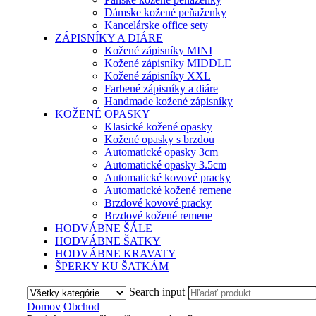
Dámske kožené peňaženky
Kancelárske office sety
ZÁPISNÍKY A DIÁRE
Kožené zápisníky MINI
Kožené zápisníky MIDDLE
Kožené zápisníky XXL
Farbené zápisníky a diáre
Handmade kožené zápisníky
KOŽENÉ OPASKY
Klasické kožené opasky
Kožené opasky s brzdou
Automatické opasky 3cm
Automatické opasky 3.5cm
Automatické kovové pracky
Automatické kožené remene
Brzdové kovové pracky
Brzdové kožené remene
HODVÁBNE ŠÁLE
HODVÁBNE ŠATKY
HODVÁBNE KRAVATY
ŠPERKY KU ŠATKÁM
Search input
Domov
Obchod