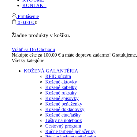
KONTAKT
Prihlásenie
0
0.00
€
0
Žiadne produkty v košíku.
Vrátiť sa Do Obchodu
Nakúpte ešte za
100.00
€
a máte dopravu zadarmo!
Gratulujeme
Všetky kategórie
KOŽENÁ GALANTÉRIA
RFID púzdra
Kožené aktovky
Kožené kabelky
Kožené ruksaky
Kožené spisovky
Kožené peňaženky
Kožené dokladovky
Kožené etue/tašky
Tašky na notebook
Cestovný program
Ručne farbené peňaženky
Pánske kožené peňaženky