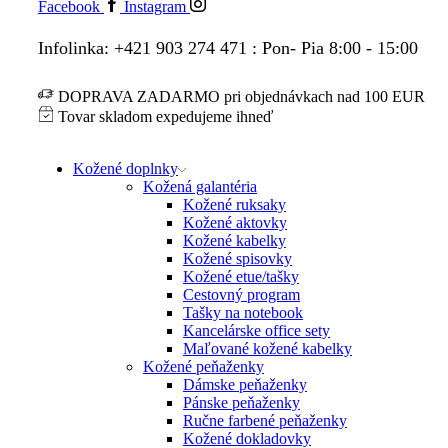
Facebook
Instagram
Infolinka: +421 903 274 471 : Pon- Pia 8:00 - 15:00
DOPRAVA ZADARMO pri objednávkach nad 100 EUR
Tovar skladom expedujeme ihneď
Kožené doplnky
Kožená galantéria
Kožené ruksaky
Kožené aktovky
Kožené kabelky
Kožené spisovky
Kožené etue/tašky
Cestovný program
Tašky na notebook
Kancelárske office sety
Maľované kožené kabelky
Kožené peňaženky
Dámske peňaženky
Pánske peňaženky
Ručne farbené peňaženky
Kožené dokladovky