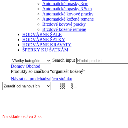
Automatické opasky 3cm
Automatické opasky 3.5cm
Automatické kovové pracky
Automatické kožené remene
Brzdové kovové pracky
Brzdové kožené remene
HODVÁBNE ŠÁLE
HODVÁBNE ŠATKY
HODVÁBNE KRAVATY
ŠPERKY KU ŠATKÁM
Search input
Domov
Obchod
Produkty so značkou “organizér kožený”
Návrat na predchádzajúcu stránku
Na sklade ostáva 2 ks