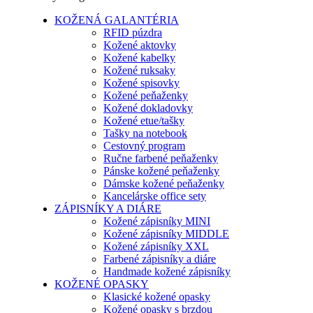
KOŽENÁ GALANTÉRIA
RFID púzdra
Kožené aktovky
Kožené kabelky
Kožené ruksaky
Kožené spisovky
Kožené peňaženky
Kožené dokladovky
Kožené etue/tašky
Tašky na notebook
Cestovný program
Ručne farbené peňaženky
Pánske kožené peňaženky
Dámske kožené peňaženky
Kancelárske office sety
ZÁPISNÍKY A DIÁRE
Kožené zápisníky MINI
Kožené zápisníky MIDDLE
Kožené zápisníky XXL
Farbené zápisníky a diáre
Handmade kožené zápisníky
KOŽENÉ OPASKY
Klasické kožené opasky
Kožené opasky s brzdou