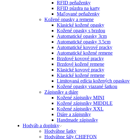
RFID peňaženky
RFID púzdra na karty
Maľované peňaženky
Kožené opasky a remene
Klasické kožené opasky
Kožené opasky s brzdou
Automatické opasky 3cm
Automatické opasky 3.5cm
Automatické kovové pracky
Automatické kožené remene
Brzdové kovové pracky
Brzdové kožené remene
Klasické kovové pracky
Klasické kožené remene
Limitovaná edícia kožených opaskov
Kožené opasky viazané šatkou
Zápisníky a diáre
Kožené zápisníky MINI
Kožené zápisníky MIDDLE
Kožené zápisníky XXL
Diáre a zápisníky
Handmade zápisníky
Hodváb a doplnky
Hodvábne šatky
Hodvábne šály CHIFFON