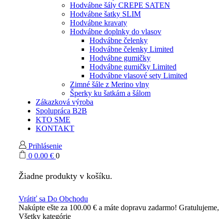
Hodvábne šály CREPE SATEN
Hodvábne šatky SLIM
Hodvábne kravaty
Hodvábne doplnky do vlasov
Hodvábne čelenky
Hodvábne čelenky Limited
Hodvábne gumičky
Hodvábne gumičky Limited
Hodvábne vlasové sety Limited
Zimné šále z Merino vlny
Šperky ku šatkám a šálom
Zákazková výroba
Spolupráca B2B
KTO SME
KONTAKT
Prihlásenie
0
0.00
€
0
Žiadne produkty v košíku.
Vrátiť sa Do Obchodu
Nakúpte ešte za
100.00
€
a máte dopravu zadarmo!
Gratulujeme
Všetky kategórie