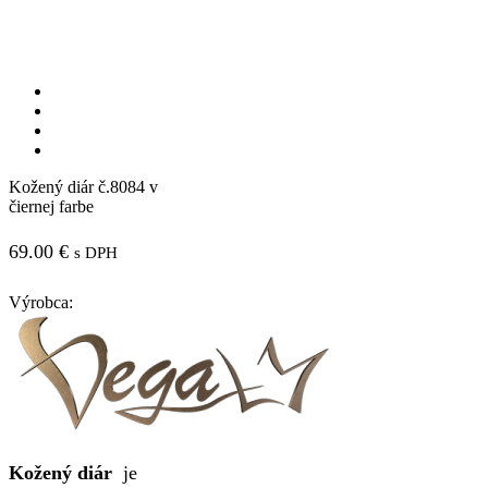
Kožený diár č.8084 v
čiernej farbe
69.00
€
s DPH
Výrobca:
Kožený diár
je