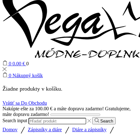
0
0.00
€
0
0
Nákupný košík
Žiadne produkty v košíku.
Vrátiť sa Do Obchodu
Nakúpte ešte za
100.00
€
a máte dopravu zadarmo!
Gratulujeme,
máte dopravu zadarmo!
Search input
Search
/
/
/
Domov
Zápisníky a diáre
Diáre a zápisníky