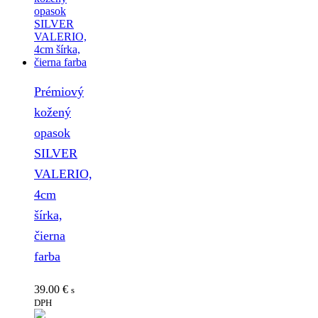
Prémiový
kožený
opasok
SILVER
VALERIO,
4cm
šírka,
čierna
farba
39.00
€
s
DPH