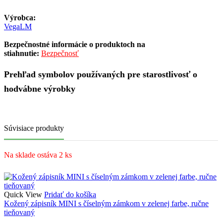
Výrobca:
VegaLM
Bezpečnostné informácie o produktoch na
stiahnutie:
Bezpečnosť
Prehľad symbolov používaných pre starostlivosť o
hodvábne výrobky
Súvisiace produkty
Na sklade ostáva 2 ks
Quick View
Pridať do košíka
Kožený zápisník MINI s číselným zámkom v zelenej farbe, ručne
tieňovaný