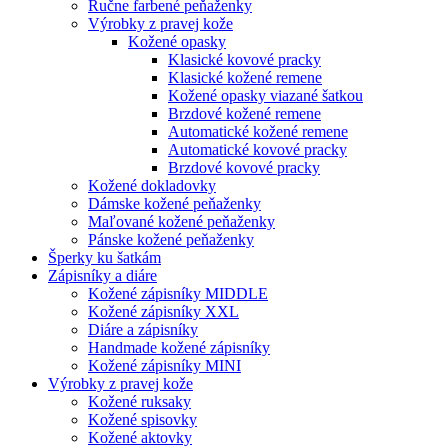
Ručne farbené peňaženky
Výrobky z pravej kože
Kožené opasky
Klasické kovové pracky
Klasické kožené remene
Kožené opasky viazané šatkou
Brzdové kožené remene
Automatické kožené remene
Automatické kovové pracky
Brzdové kovové pracky
Kožené dokladovky
Dámske kožené peňaženky
Maľované kožené peňaženky
Pánske kožené peňaženky
Šperky ku šatkám
Zápisníky a diáre
Kožené zápisníky MIDDLE
Kožené zápisníky XXL
Diáre a zápisníky
Handmade kožené zápisníky
Kožené zápisníky MINI
Výrobky z pravej kože
Kožené ruksaky
Kožené spisovky
Kožené aktovky