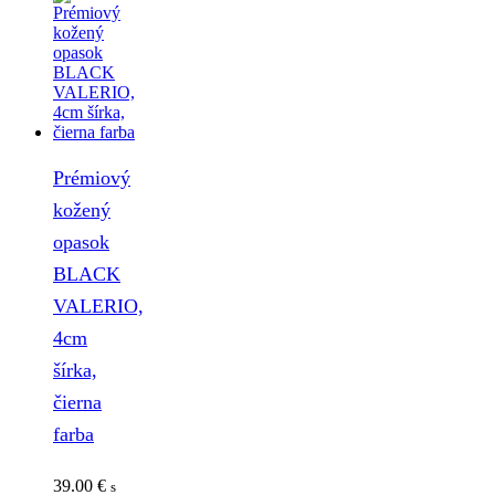
Prémiový
kožený
opasok
BLACK
VALERIO,
4cm
šírka,
čierna
farba
39.00
€
s