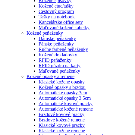
Kožené spisovky
Kožené etue/tašky
Cestovný program
Tašky na notebook
Kancelárske office sety
Maľované kožené kabelky
Kožené peňaženky
Dámske peňaženky
Pánske peňaženky
Ručne farbené peňaženky
Kožené dokladovky
RFID peňaženky
RFID púzdra na karty
Maľované peňaženky
Kožené opasky a remene
Klasické kožené opasky
Kožené opasky s brzdou
Automatické opasky 3cm
Automatické opasky 3.5cm
Automatické kovové pracky
Automatické kožené remene
Brzdové kovové pracky
Brzdové kožené remene
Klasické kovové pracky
Klasické kožené remene