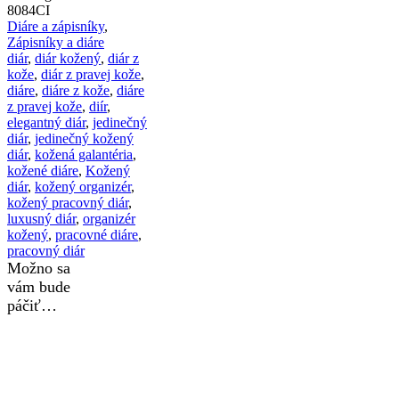
8084CI
Diáre a zápisníky
,
Zápisníky a diáre
diár
,
diár kožený
,
diár z
kože
,
diár z pravej kože
,
diáre
,
diáre z kože
,
diáre
z pravej kože
,
diír
,
elegantný diár
,
jedinečný
diár
,
jedinečný kožený
diár
,
kožená galantéria
,
kožené diáre
,
Kožený
diár
,
kožený organizér
,
kožený pracovný diár
,
luxusný diár
,
organizér
kožený
,
pracovné diáre
,
pracovný diár
Možno sa
vám bude
páčiť…