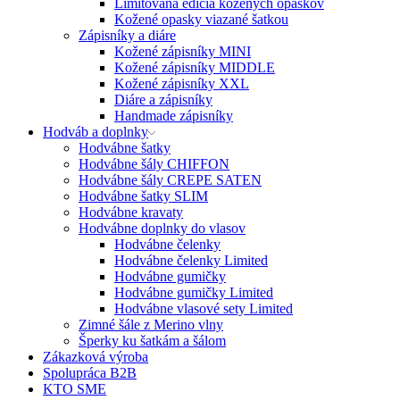
Limitovaná edícia kožených opaskov
Kožené opasky viazané šatkou
Zápisníky a diáre
Kožené zápisníky MINI
Kožené zápisníky MIDDLE
Kožené zápisníky XXL
Diáre a zápisníky
Handmade zápisníky
Hodváb a doplnky
Hodvábne šatky
Hodvábne šály CHIFFON
Hodvábne šály CREPE SATEN
Hodvábne šatky SLIM
Hodvábne kravaty
Hodvábne doplnky do vlasov
Hodvábne čelenky
Hodvábne čelenky Limited
Hodvábne gumičky
Hodvábne gumičky Limited
Hodvábne vlasové sety Limited
Zimné šále z Merino vlny
Šperky ku šatkám a šálom
Zákazková výroba
Spolupráca B2B
KTO SME