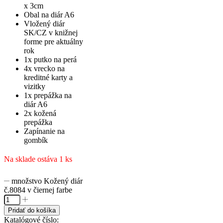
x 3cm
Obal na diár A6
Vložený diár
SK/CZ v knižnej
forme pre aktuálny
rok
1x putko na perá
4x vrecko na
kreditné karty a
vizitky
1x prepážka na
diár A6
2x kožená
prepážka
Zapínanie na
gombík
Na sklade ostáva 1 ks
množstvo Kožený diár
č.8084 v čiernej farbe
Pridať do košíka
Katalógové číslo: