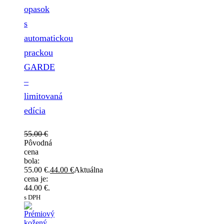
opasok
s
automatickou
prackou
GARDE
–
limitovaná
edícia
55.00
€
Pôvodná
cena
bola:
55.00 €.
44.00
€
Aktuálna
cena je:
44.00 €.
s DPH