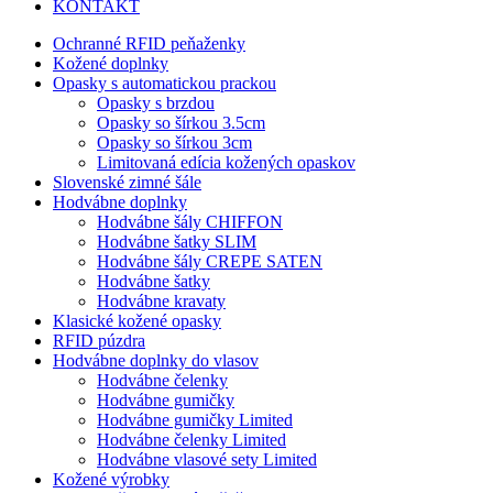
KONTAKT
Ochranné RFID peňaženky
Kožené doplnky
Opasky s automatickou prackou
Opasky s brzdou
Opasky so šírkou 3.5cm
Opasky so šírkou 3cm
Limitovaná edícia kožených opaskov
Slovenské zimné šále
Hodvábne doplnky
Hodvábne šály CHIFFON
Hodvábne šatky SLIM
Hodvábne šály CREPE SATEN
Hodvábne šatky
Hodvábne kravaty
Klasické kožené opasky
RFID púzdra
Hodvábne doplnky do vlasov
Hodvábne čelenky
Hodvábne gumičky
Hodvábne gumičky Limited
Hodvábne čelenky Limited
Hodvábne vlasové sety Limited
Kožené výrobky