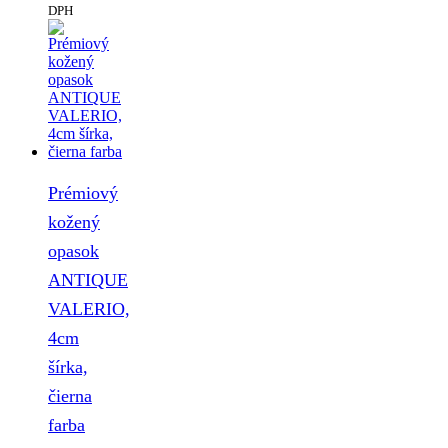
DPH
Prémiový
kožený
opasok
ANTIQUE
VALERIO,
4cm
šírka,
čierna
farba