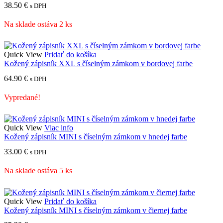
38.50
€
s DPH
Na sklade ostáva 2 ks
Quick View
Pridať do košíka
Kožený zápisník XXL s číselným zámkom v bordovej farbe
64.90
€
s DPH
Vypredané!
Quick View
Viac info
Kožený zápisník MINI s číselným zámkom v hnedej farbe
33.00
€
s DPH
Na sklade ostáva 5 ks
Quick View
Pridať do košíka
Kožený zápisník MINI s číselným zámkom v čiernej farbe