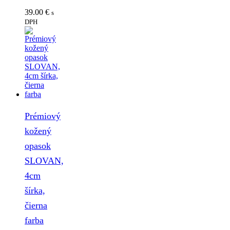
39.00
€
s
DPH
Prémiový
kožený
opasok
SLOVAN,
4cm
šírka,
čierna
farba