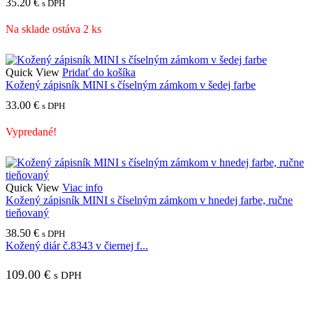
35.20
€
s DPH
Na sklade ostáva 2 ks
Quick View
Pridať do košíka
Kožený zápisník MINI s číselným zámkom v šedej farbe
33.00
€
s DPH
Vypredané!
Quick View
Viac info
Kožený zápisník MINI s číselným zámkom v hnedej farbe, ručne
tieňovaný
38.50
€
s DPH
Kožený diár č.8343 v čiernej f...
109.00
€
s DPH