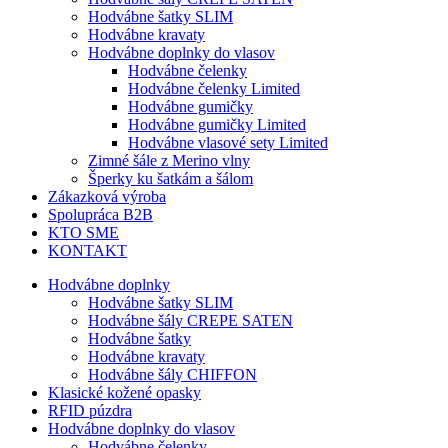
Hodvábne šatky SLIM
Hodvábne kravaty
Hodvábne doplnky do vlasov
Hodvábne čelenky
Hodvábne čelenky Limited
Hodvábne gumičky
Hodvábne gumičky Limited
Hodvábne vlasové sety Limited
Zimné šále z Merino vlny
Šperky ku šatkám a šálom
Zákazková výroba
Spolupráca B2B
KTO SME
KONTAKT
Hodvábne doplnky
Hodvábne šatky SLIM
Hodvábne šály CREPE SATEN
Hodvábne šatky
Hodvábne kravaty
Hodvábne šály CHIFFON
Klasické kožené opasky
RFID púzdra
Hodvábne doplnky do vlasov
Hodvábne čelenky