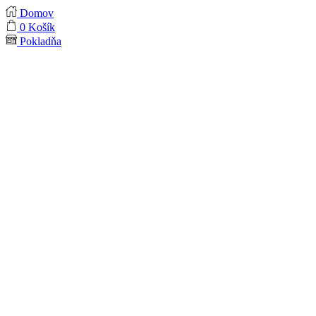
Domov
0
Košík
Pokladňa