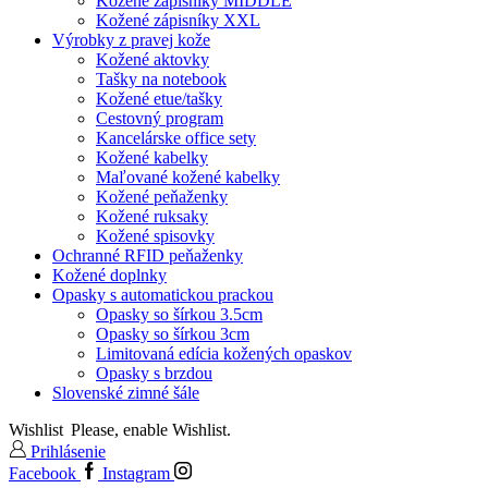
Kožené zápisníky MIDDLE
Kožené zápisníky XXL
Výrobky z pravej kože
Kožené aktovky
Tašky na notebook
Kožené etue/tašky
Cestovný program
Kancelárske office sety
Kožené kabelky
Maľované kožené kabelky
Kožené peňaženky
Kožené ruksaky
Kožené spisovky
Ochranné RFID peňaženky
Kožené doplnky
Opasky s automatickou prackou
Opasky so šírkou 3.5cm
Opasky so šírkou 3cm
Limitovaná edícia kožených opaskov
Opasky s brzdou
Slovenské zimné šále
Wishlist
Please, enable Wishlist.
Prihlásenie
Facebook
Instagram