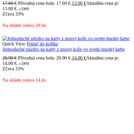
17.60
€
Pôvodná cena bola: 17.60 €.
13.00
€
Aktuálna cena je:
13.00 €.
s DPH
Zľava
33%
Na sklade ostáva 18 ks
Quick View
Pridať do košíka
Jednoduché púzdro na karty z pravej kože vo svetlo hnedej farbe
20.90
€
Pôvodná cena bola: 20.90 €.
14.00
€
Aktuálna cena je:
14.00 €.
s DPH
Zľava
33%
Na sklade ostáva 14 ks