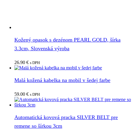
Kožený opasok s dezénom PEARL GOLD, šírka
3.3cm, Slovenská výroba
26.90
€
s DPH
Malá kožená kabelka na mobil v šedej farbe
59.00
€
s DPH
Automatická kovová pracka SILVER BELT pre
remene so šírkou 3cm