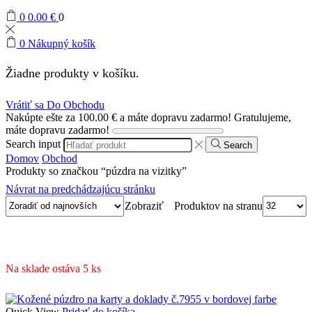
0
0.00
€
0
0
Nákupný košík
Žiadne produkty v košíku.
Vrátiť sa Do Obchodu
Nakúpte ešte za
100.00
€
a máte dopravu zadarmo!
Gratulujeme,
máte dopravu zadarmo!
Search input
Search
Domov
Obchod
Produkty so značkou “púzdra na vizitky”
Návrat na predchádzajúcu stránku
Produktov na stranu
Zobraziť
Na sklade ostáva 5 ks
Quick View
Pridať do košíka