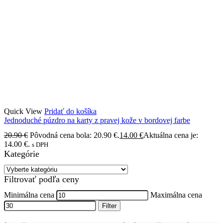
Quick View
Pridať do košíka
Jednoduché púzdro na karty z pravej kože v bordovej farbe
20.90
€
Pôvodná cena bola: 20.90 €.
14.00
€
Aktuálna cena je:
14.00 €.
s DPH
Kategórie
VÝROBA HODVÁBNYCH ŠATIEK
Filtrovať podľa ceny
ZÁKAZKOVÁ VÝROBA
Minimálna cena
Maximálna cena
Filter