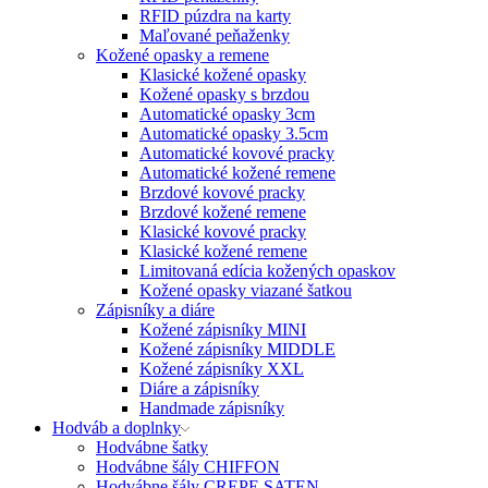
RFID púzdra na karty
Maľované peňaženky
Kožené opasky a remene
Klasické kožené opasky
Kožené opasky s brzdou
Automatické opasky 3cm
Automatické opasky 3.5cm
Automatické kovové pracky
Automatické kožené remene
Brzdové kovové pracky
Brzdové kožené remene
Klasické kovové pracky
Klasické kožené remene
Limitovaná edícia kožených opaskov
Kožené opasky viazané šatkou
Zápisníky a diáre
Kožené zápisníky MINI
Kožené zápisníky MIDDLE
Kožené zápisníky XXL
Diáre a zápisníky
Handmade zápisníky
Hodváb a doplnky
Hodvábne šatky
Hodvábne šály CHIFFON
Hodvábne šály CREPE SATEN