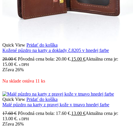
Quick View
Pridať do košíka
Kožené púzdro na karty a doklady č.8205 v hnedej farbe
20.00
€
Pôvodná cena bola: 20.00 €.
15.00
€
Aktuálna cena je:
15.00 €.
s DPH
Zľava
26%
Na sklade ostáva 11 ks
Quick View
Pridať do košíka
Malé púzdro na karty z pravej kože v tmavo hnedej farbe
17.60
€
Pôvodná cena bola: 17.60 €.
13.00
€
Aktuálna cena je:
13.00 €.
s DPH
Zľava
26%