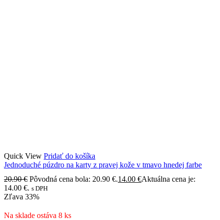
Quick View
Pridať do košíka
Jednoduché púzdro na karty z pravej kože v tmavo hnedej farbe
20.90
€
Pôvodná cena bola: 20.90 €.
14.00
€
Aktuálna cena je:
14.00 €.
s DPH
Zľava
33%
Na sklade ostáva 8 ks