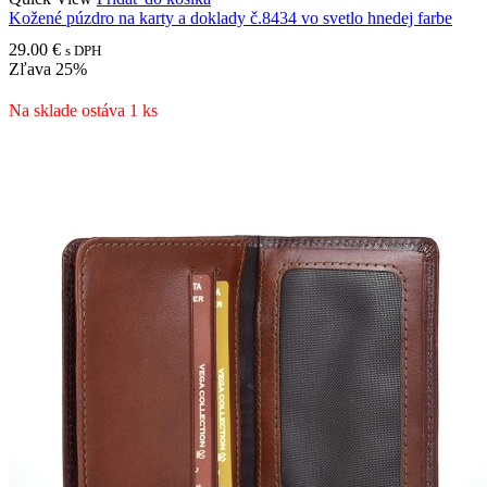
Kožené púzdro na karty a doklady č.8434 vo svetlo hnedej farbe
29.00
€
s DPH
Zľava
25%
Na sklade ostáva 1 ks