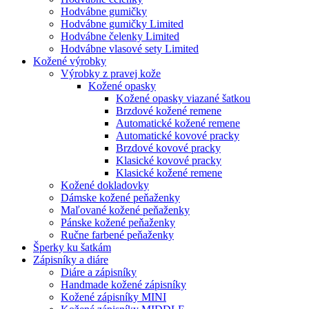
Hodvábne gumičky
Hodvábne gumičky Limited
Hodvábne čelenky Limited
Hodvábne vlasové sety Limited
Kožené výrobky
Výrobky z pravej kože
Kožené opasky
Kožené opasky viazané šatkou
Brzdové kožené remene
Automatické kožené remene
Automatické kovové pracky
Brzdové kovové pracky
Klasické kovové pracky
Klasické kožené remene
Kožené dokladovky
Dámske kožené peňaženky
Maľované kožené peňaženky
Pánske kožené peňaženky
Ručne farbené peňaženky
Šperky ku šatkám
Zápisníky a diáre
Diáre a zápisníky
Handmade kožené zápisníky
Kožené zápisníky MINI