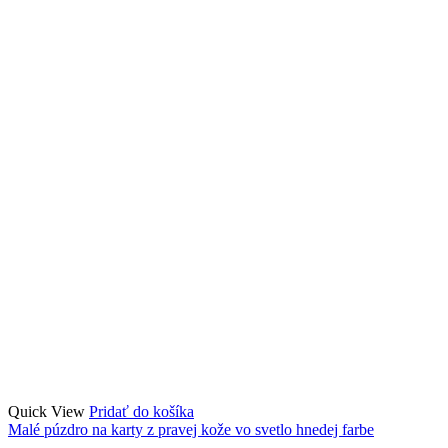
Quick View
Pridať do košíka
Malé púzdro na karty z pravej kože vo svetlo hnedej farbe