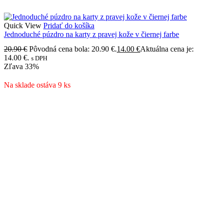
Quick View
Pridať do košíka
Jednoduché púzdro na karty z pravej kože v čiernej farbe
20.90
€
Pôvodná cena bola: 20.90 €.
14.00
€
Aktuálna cena je:
14.00 €.
s DPH
Zľava
33%
Na sklade ostáva 9 ks