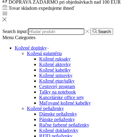
DOPRAVA ZADARMO pri objednávkach nad 100 EUR
Tovar skladom expedujeme ihneď
Search input
Search
Menu
Categories
Kožené doplnky
Kožená galantéria
Kožené ruksaky
Kožené aktovky
Kožené kabelky
Kožené spisovky
Kožené etue/tašky
Cestovný program
Tašky na notebook
Kancelárske office sety
Maľované kožené kabelky
Kožené peňaženky
Dámske peňaženky
Pánske peňaženky
Ručne farbené peňaženky
Kožené dokladovky
RFID peňaženky