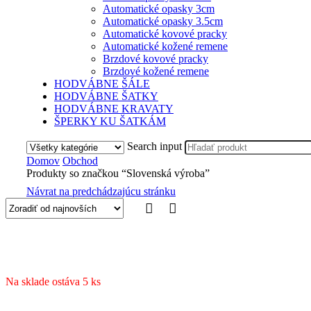
Automatické opasky 3cm
Automatické opasky 3.5cm
Automatické kovové pracky
Automatické kožené remene
Brzdové kovové pracky
Brzdové kožené remene
HODVÁBNE ŠÁLE
HODVÁBNE ŠATKY
HODVÁBNE KRAVATY
ŠPERKY KU ŠATKÁM
Search input
Domov
Obchod
Produkty so značkou “Slovenská výroba”
Návrat na predchádzajúcu stránku
Na sklade ostáva 5 ks