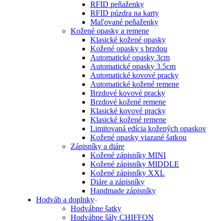
RFID peňaženky
RFID púzdra na karty
Maľované peňaženky
Kožené opasky a remene
Klasické kožené opasky
Kožené opasky s brzdou
Automatické opasky 3cm
Automatické opasky 3.5cm
Automatické kovové pracky
Automatické kožené remene
Brzdové kovové pracky
Brzdové kožené remene
Klasické kovové pracky
Klasické kožené remene
Limitovaná edícia kožených opaskov
Kožené opasky viazané šatkou
Zápisníky a diáre
Kožené zápisníky MINI
Kožené zápisníky MIDDLE
Kožené zápisníky XXL
Diáre a zápisníky
Handmade zápisníky
Hodváb a doplnky
Hodvábne šatky
Hodvábne šály CHIFFON