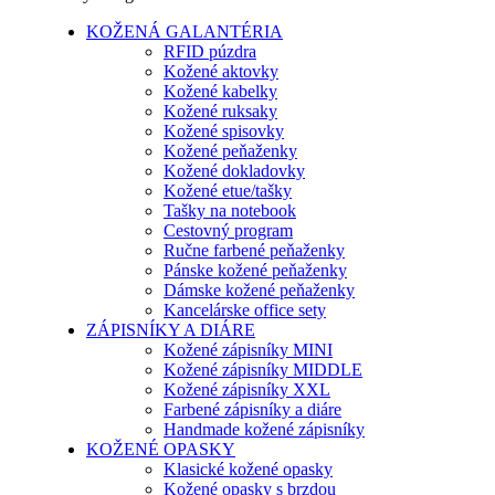
KOŽENÁ GALANTÉRIA
RFID púzdra
Kožené aktovky
Kožené kabelky
Kožené ruksaky
Kožené spisovky
Kožené peňaženky
Kožené dokladovky
Kožené etue/tašky
Tašky na notebook
Cestovný program
Ručne farbené peňaženky
Pánske kožené peňaženky
Dámske kožené peňaženky
Kancelárske office sety
ZÁPISNÍKY A DIÁRE
Kožené zápisníky MINI
Kožené zápisníky MIDDLE
Kožené zápisníky XXL
Farbené zápisníky a diáre
Handmade kožené zápisníky
KOŽENÉ OPASKY
Klasické kožené opasky
Kožené opasky s brzdou