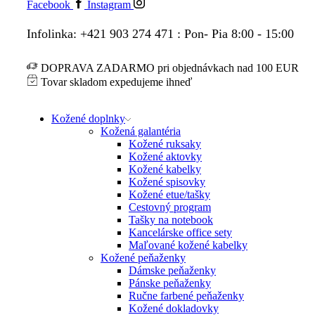
Facebook
Instagram
Infolinka: +421 903 274 471 : Pon- Pia 8:00 - 15:00
DOPRAVA ZADARMO pri objednávkach nad 100 EUR
Tovar skladom expedujeme ihneď
Kožené doplnky
Kožená galantéria
Kožené ruksaky
Kožené aktovky
Kožené kabelky
Kožené spisovky
Kožené etue/tašky
Cestovný program
Tašky na notebook
Kancelárske office sety
Maľované kožené kabelky
Kožené peňaženky
Dámske peňaženky
Pánske peňaženky
Ručne farbené peňaženky
Kožené dokladovky