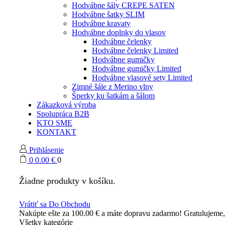
Hodvábne šály CREPE SATEN
Hodvábne šatky SLIM
Hodvábne kravaty
Hodvábne doplnky do vlasov
Hodvábne čelenky
Hodvábne čelenky Limited
Hodvábne gumičky
Hodvábne gumičky Limited
Hodvábne vlasové sety Limited
Zimné šále z Merino vlny
Šperky ku šatkám a šálom
Zákazková výroba
Spolupráca B2B
KTO SME
KONTAKT
Prihlásenie
0
0.00
€
0
Žiadne produkty v košíku.
Vrátiť sa Do Obchodu
Nakúpte ešte za
100.00
€
a máte dopravu zadarmo!
Gratulujeme
Všetky kategórie