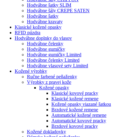
Hodvábne šatky SLIM
Hodvábne šály CREPE SATEN
Hodvábne šatky
Hodvábne kravaty
Klasické kožené opasky
RFID púzdra
Hodvábne doplnky do vlasov
Hodvábne čelenky
Hodvábne gumičky
Hodvábne gumičky Limited
Hodvábne čelenky Limited
Hodvábne vlasové sety Limited
Kožené výrobky
Ručne farbené peňaženky
Výrobky z pravej kože
Kožené opasky
Klasické kovové pracky
Klasické kožené remene
Kožené opasky viazané šatkou
Brzdové kožené remene
Automatické kožené remene
Automatické kovové pracky
Brzdové kovové pracky
Kožené dokladovky