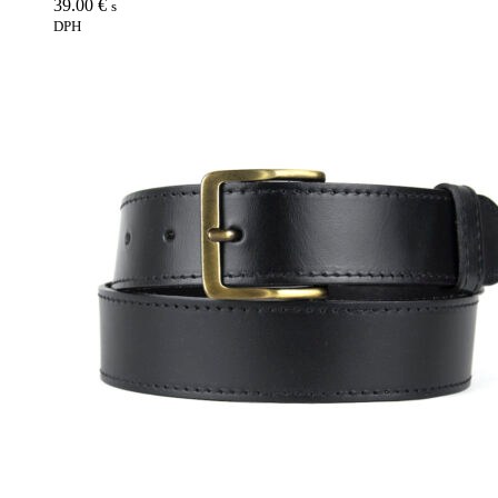
39.00
€
s
DPH