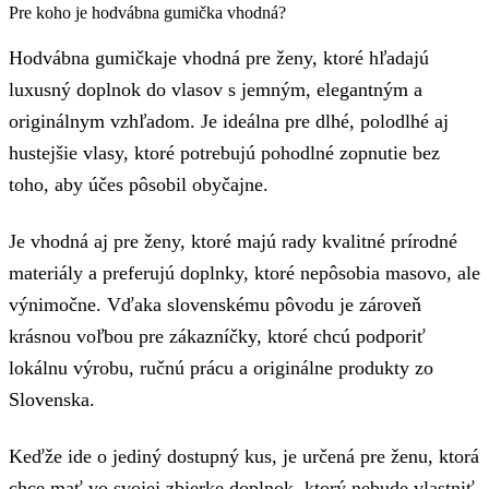
Pre koho je hodvábna gumička vhodná?
Hodvábna gumičkaje vhodná pre ženy, ktoré hľadajú
luxusný doplnok do vlasov s jemným, elegantným a
originálnym vzhľadom. Je ideálna pre dlhé, polodlhé aj
hustejšie vlasy, ktoré potrebujú pohodlné zopnutie bez
toho, aby účes pôsobil obyčajne.
Je vhodná aj pre ženy, ktoré majú rady kvalitné prírodné
materiály a preferujú doplnky, ktoré nepôsobia masovo, ale
výnimočne. Vďaka slovenskému pôvodu je zároveň
krásnou voľbou pre zákazníčky, ktoré chcú podporiť
lokálnu výrobu, ručnú prácu a originálne produkty zo
Slovenska.
Keďže ide o jediný dostupný kus, je určená pre ženu, ktorá
chce mať vo svojej zbierke doplnok, ktorý nebude vlastniť