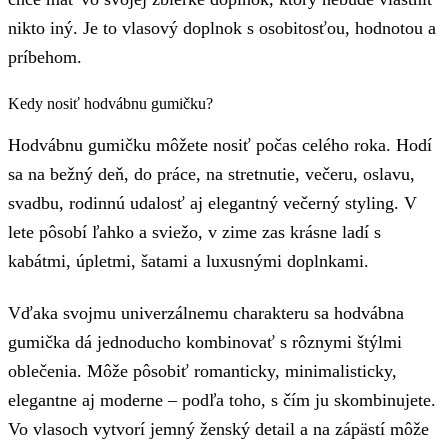
nikto iný. Je to vlasový doplnok s osobitosťou, hodnotou a
príbehom.
Kedy nosiť hodvábnu gumičku?
Hodvábnu gumičku môžete nosiť počas celého roka. Hodí
sa na bežný deň, do práce, na stretnutie, večeru, oslavu,
svadbu, rodinnú udalosť aj elegantný večerný styling. V
lete pôsobí ľahko a sviežo, v zime zas krásne ladí s
kabátmi, úpletmi, šatami a luxusnými doplnkami.
Vďaka svojmu univerzálnemu charakteru sa hodvábna
gumička dá jednoducho kombinovať s rôznymi štýlmi
oblečenia. Môže pôsobiť romanticky, minimalisticky,
elegantne aj moderne – podľa toho, s čím ju skombinujete.
Vo vlasoch vytvorí jemný ženský detail a na zápästí môže