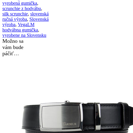
vyrobená gumička
,
scrunchie z hodvábu
,
silk scrunchie
,
slovenská
ručná výroba
,
Slovenská
výroba
,
VegaLM
hodvábna gumička
,
vyrobene na Slovensku
Možno sa
vám bude
páčiť…