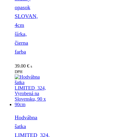
opasok
SLOVAN,
4cm
šírka,
čierna
farba
39.00
€
s
DPH
Hodvábna
šatka
LIMITED_324,