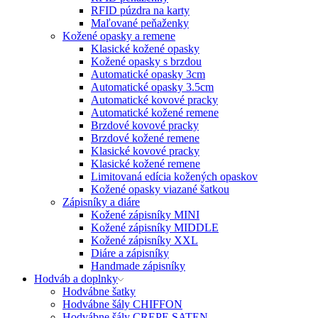
RFID púzdra na karty
Maľované peňaženky
Kožené opasky a remene
Klasické kožené opasky
Kožené opasky s brzdou
Automatické opasky 3cm
Automatické opasky 3.5cm
Automatické kovové pracky
Automatické kožené remene
Brzdové kovové pracky
Brzdové kožené remene
Klasické kovové pracky
Klasické kožené remene
Limitovaná edícia kožených opaskov
Kožené opasky viazané šatkou
Zápisníky a diáre
Kožené zápisníky MINI
Kožené zápisníky MIDDLE
Kožené zápisníky XXL
Diáre a zápisníky
Handmade zápisníky
Hodváb a doplnky
Hodvábne šatky
Hodvábne šály CHIFFON
Hodvábne šály CREPE SATEN