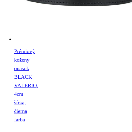
Prémiový
kožený
opasok
BLACK
VALERIO,
4cm
šírka,
čierna
farba