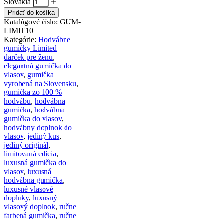
Slovakia
Pridať do košíka
Katalógové číslo:
GUM-
LIMIT10
Kategórie:
Hodvábne
gumičky Limited
darček pre ženu
,
elegantná gumička do
vlasov
,
gumička
vyrobená na Slovensku
,
gumička zo 100 %
hodvábu
,
hodvábna
gumička
,
hodvábna
gumička do vlasov
,
hodvábny doplnok do
vlasov
,
jediný kus
,
jediný originál
,
limitovaná edícia
,
luxusná gumička do
vlasov
,
luxusná
hodvábna gumička
,
luxusné vlasové
doplnky
,
luxusný
vlasový doplnok
,
ručne
farbená gumička
,
ručne