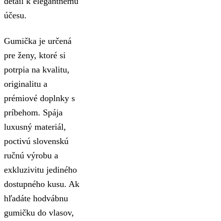
detail k elegantnému
účesu.
Gumička je určená
pre ženy, ktoré si
potrpia na kvalitu,
originalitu a
prémiové doplnky s
príbehom. Spája
luxusný materiál,
poctivú slovenskú
ručnú výrobu a
exkluzivitu jediného
dostupného kusu. Ak
hľadáte hodvábnu
gumičku do vlasov,