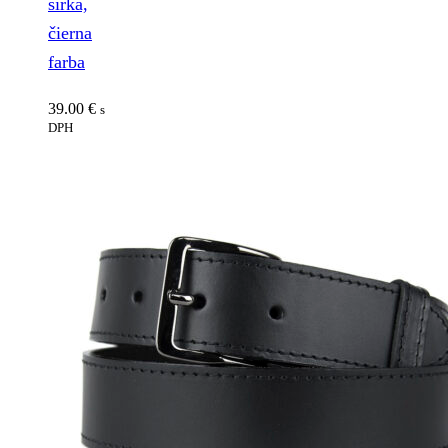
šírka,
čierna
farba
39.00
€
s
DPH