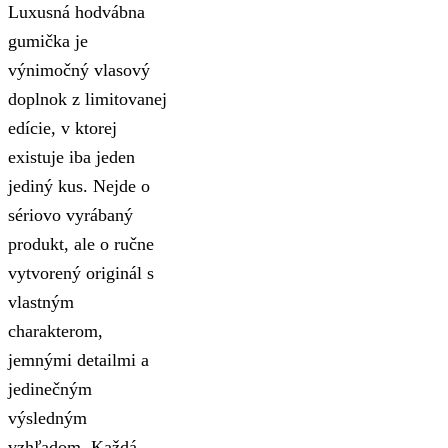
Luxusná hodvábna
gumička je
výnimočný vlasový
doplnok z limitovanej
edície, v ktorej
existuje iba jeden
jediný kus. Nejde o
sériovo vyrábaný
produkt, ale o ručne
vytvorený originál s
vlastným
charakterom,
jemnými detailmi a
jedinečným
výsledným
vzhľadom. Každá