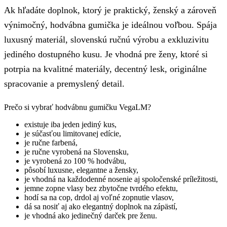
Ak hľadáte doplnok, ktorý je praktický, ženský a zároveň
výnimočný, hodvábna gumička je ideálnou voľbou. Spája
luxusný materiál, slovenskú ručnú výrobu a exkluzivitu
jediného dostupného kusu. Je vhodná pre ženy, ktoré si
potrpia na kvalitné materiály, decentný lesk, originálne
spracovanie a premyslený detail.
Prečo si vybrať hodvábnu gumičku VegaLM?
existuje iba jeden jediný kus,
je súčasťou limitovanej edície,
je ručne farbená,
je ručne vyrobená na Slovensku,
je vyrobená zo 100 % hodvábu,
pôsobí luxusne, elegantne a žensky,
je vhodná na každodenné nosenie aj spoločenské príležitosti,
jemne zopne vlasy bez zbytočne tvrdého efektu,
hodí sa na cop, drdol aj voľné zopnutie vlasov,
dá sa nosiť aj ako elegantný doplnok na zápästí,
je vhodná ako jedinečný darček pre ženu.