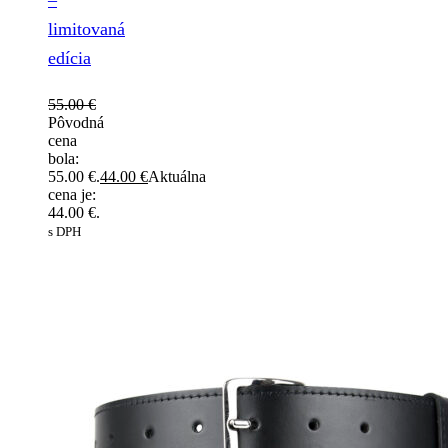
limitovaná
edícia
55.00
€
Pôvodná
cena
bola:
55.00 €.
44.00
€
Aktuálna
cena je:
44.00 €.
s DPH