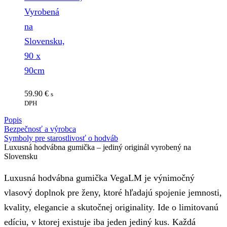
Vyrobená
na
Slovensku,
90 x
90cm
59.90
€
s
DPH
Popis
Bezpečnosť a výrobca
Symboly pre starostlivosť o hodváb
Luxusná hodvábna gumička – jediný originál vyrobený na
Slovensku
Luxusná hodvábna gumička VegaLM je výnimočný
vlasový doplnok pre ženy, ktoré hľadajú spojenie jemnosti,
kvality, elegancie a skutočnej originality. Ide o limitovanú
edíciu, v ktorej existuje iba jeden jediný kus. Každá