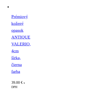
Prémiový
kožený
opasok
ANTIQUE
VALERIO,
4cm
šírka,
čierna
farba
39.00
€
s
DPH