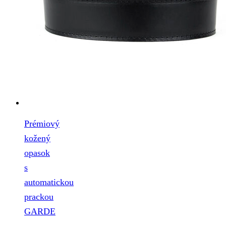
Prémiový
kožený
opasok
s
automatickou
prackou
GARDE
–