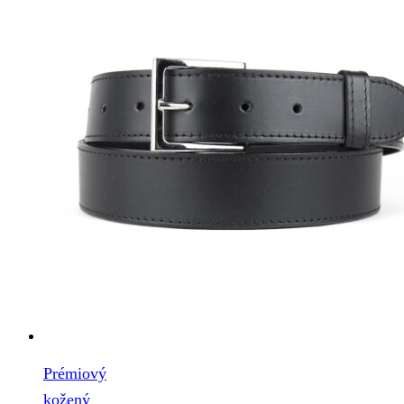
Prémiový
kožený