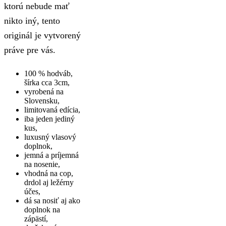
ktorú nebude mať
nikto iný, tento
originál je vytvorený
práve pre vás.
100 % hodváb,
šírka cca 3cm,
vyrobená na
Slovensku,
limitovaná edícia,
iba jeden jediný
kus,
luxusný vlasový
doplnok,
jemná a príjemná
na nosenie,
vhodná na cop,
drdol aj ležérny
účes,
dá sa nosiť aj ako
doplnok na
zápästí,