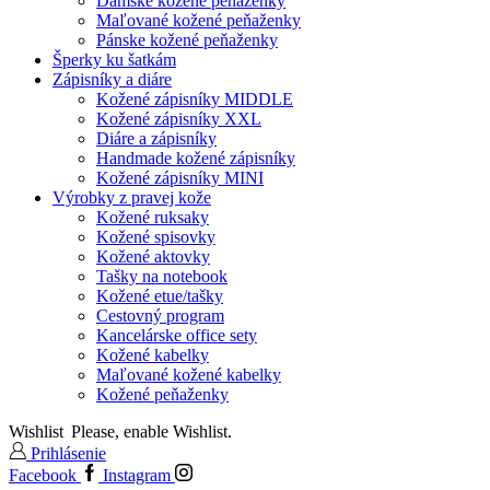
Dámske kožené peňaženky
Maľované kožené peňaženky
Pánske kožené peňaženky
Šperky ku šatkám
Zápisníky a diáre
Kožené zápisníky MIDDLE
Kožené zápisníky XXL
Diáre a zápisníky
Handmade kožené zápisníky
Kožené zápisníky MINI
Výrobky z pravej kože
Kožené ruksaky
Kožené spisovky
Kožené aktovky
Tašky na notebook
Kožené etue/tašky
Cestovný program
Kancelárske office sety
Kožené kabelky
Maľované kožené kabelky
Kožené peňaženky
Wishlist
Please, enable Wishlist.
Prihlásenie
Facebook
Instagram