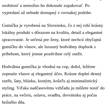
osobitosť a nemožno ho dokonale zopakovať. Po
vypredaní už nebude dostupný v rovnakej podobe.
Gumička je vyrobená na Slovensku, čo z nej robí krásny
lokálny produkt s dôrazom na kvalitu, detail a elegantné
spracovanie. Je určená pre ženy, ktoré nechcú obyčajnú
gumičku do vlasov, ale luxusný hodvábny doplnok s
príbehom, ktorý jemne pozdvihne celý outfit.
Hodvábna gumička je vhodná na cop, drdol, ležérne
zopnutie vlasov aj elegantný účes. Krásne doplní denný
outfit, šaty, blúzku, kostým, košeľu aj minimalistický
styling. Vďaka nadčasovému vzhľadu ju môžete nosiť do
práce, na večeru, oslavu, svadbu, dovolenku aj počas
bežného dňa.