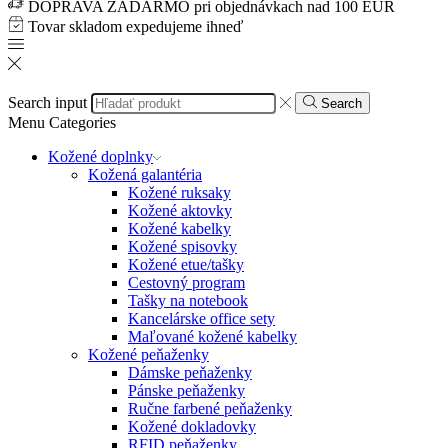
DOPRAVA ZADARMO pri objednávkach nad 100 EUR
Tovar skladom expedujeme ihneď
Search input
Search
Menu
Categories
Kožené doplnky
Kožená galantéria
Kožené ruksaky
Kožené aktovky
Kožené kabelky
Kožené spisovky
Kožené etue/tašky
Cestovný program
Tašky na notebook
Kancelárske office sety
Maľované kožené kabelky
Kožené peňaženky
Dámske peňaženky
Pánske peňaženky
Ručne farbené peňaženky
Kožené dokladovky
RFID peňaženky