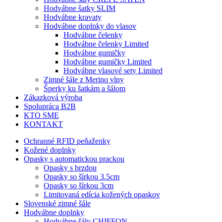
Hodvábne šatky SLIM
Hodvábne kravaty
Hodvábne doplnky do vlasov
Hodvábne čelenky
Hodvábne čelenky Limited
Hodvábne gumičky
Hodvábne gumičky Limited
Hodvábne vlasové sety Limited
Zimné šále z Merino vlny
Šperky ku šatkám a šálom
Zákazková výroba
Spolupráca B2B
KTO SME
KONTAKT
Ochranné RFID peňaženky
Kožené doplnky
Opasky s automatickou prackou
Opasky s brzdou
Opasky so šírkou 3.5cm
Opasky so šírkou 3cm
Limitovaná edícia kožených opaskov
Slovenské zimné šále
Hodvábne doplnky
Hodvábne šály CHIFFON