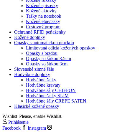
Kožené ruksaky
Kožené spisovky
Kožené aktovky
Tašky na notebook
Kožené etue/tašky
Cestovný program
Ochranné RFID peňaženky
Kožené doplnky
Opasky s automatickou prackou
Limitovaná edícia kožených opaskov
Opasky s brzdou
Opasky so šírkou 3.5cm
Opasky so šírkou 3cm
Slovenské zimné šále
Hodvábne doplnky
Hodvábne šatky
Hodvábne kravaty
Hodvábne šály CHIFFON
Hodvábne šatky SLIM
Hodvábne šály CREPE SATEN
Klasické kožené opasky
Wishlist
Please, enable Wishlist.
Prihlásenie
Facebook
Instagram