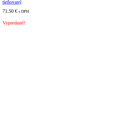
tieňovaný
71.50
€
s DPH
Vypredané!