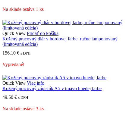
Na sklade ostáva 1 ks
Quick View
Pridať do košíka
Kožený pracovný diár v bordovej farbe, ručne tamponovaný
(limitovaná edícia)
156.10
€
s DPH
Vypredané!
Quick View
Viac info
Kožený pracovný zápisník A5 v tmavo hnedej farbe
49.50
€
s DPH
Na sklade ostáva 3 ks