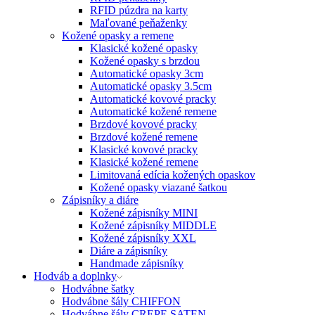
RFID púzdra na karty
Maľované peňaženky
Kožené opasky a remene
Klasické kožené opasky
Kožené opasky s brzdou
Automatické opasky 3cm
Automatické opasky 3.5cm
Automatické kovové pracky
Automatické kožené remene
Brzdové kovové pracky
Brzdové kožené remene
Klasické kovové pracky
Klasické kožené remene
Limitovaná edícia kožených opaskov
Kožené opasky viazané šatkou
Zápisníky a diáre
Kožené zápisníky MINI
Kožené zápisníky MIDDLE
Kožené zápisníky XXL
Diáre a zápisníky
Handmade zápisníky
Hodváb a doplnky
Hodvábne šatky
Hodvábne šály CHIFFON
Hodvábne šály CREPE SATEN