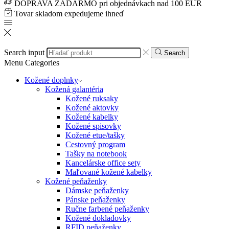
DOPRAVA ZADARMO pri objednávkach nad 100 EUR
Tovar skladom expedujeme ihneď
Search input
Search
Menu
Categories
Kožené doplnky
Kožená galantéria
Kožené ruksaky
Kožené aktovky
Kožené kabelky
Kožené spisovky
Kožené etue/tašky
Cestovný program
Tašky na notebook
Kancelárske office sety
Maľované kožené kabelky
Kožené peňaženky
Dámske peňaženky
Pánske peňaženky
Ručne farbené peňaženky
Kožené dokladovky
RFID peňaženky