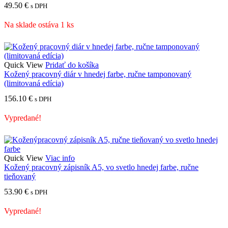
49.50
€
s DPH
Na sklade ostáva 1 ks
Quick View
Pridať do košíka
Kožený pracovný diár v hnedej farbe, ručne tamponovaný
(limitovaná edícia)
156.10
€
s DPH
Vypredané!
Quick View
Viac info
Kožený pracovný zápisník A5, vo svetlo hnedej farbe, ručne
tieňovaný
53.90
€
s DPH
Vypredané!