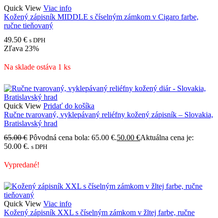
Quick View
Viac info
Kožený zápisník MIDDLE s číselným zámkom v Cigaro farbe,
ručne tieňovaný
49.50
€
s DPH
Zľava
23%
Na sklade ostáva 1 ks
Quick View
Pridať do košíka
Ručne tvarovaný, vyklepávaný reliéfny kožený zápisník – Slovakia,
Bratislavský hrad
65.00
€
Pôvodná cena bola: 65.00 €.
50.00
€
Aktuálna cena je:
50.00 €.
s DPH
Vypredané!
Quick View
Viac info
Kožený zápisník XXL s číselným zámkom v žltej farbe, ručne