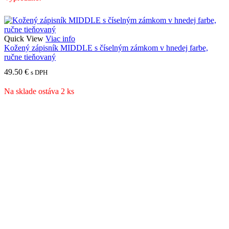
Quick View
Viac info
Kožený zápisník MIDDLE s číselným zámkom v hnedej farbe,
ručne tieňovaný
49.50
€
s DPH
Na sklade ostáva 2 ks