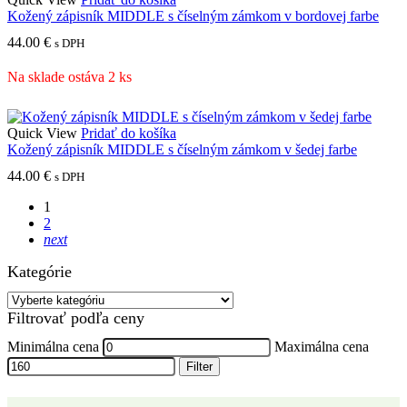
Kožený zápisník MIDDLE s číselným zámkom v bordovej farbe
44.00
€
s DPH
Na sklade ostáva 2 ks
Quick View
Pridať do košíka
Kožený zápisník MIDDLE s číselným zámkom v šedej farbe
44.00
€
s DPH
1
2
next
Kategórie
Filtrovať podľa ceny
Minimálna cena
Maximálna cena
Filter