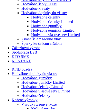
Hodvábne šatky SLIM
Hodvábne kravaty
Hodvábne doplnky do vlasov
Hodvábne čelenky
Hodvábne čelenky Limited
Hodvábne gumičky
Hodvábne gumičky Limited
Hodvábne vlasové sety Limited
Zimné šále z Merino vlny
Šperky ku šatkám a šálom
Zákazková výroba
Spolupráca B2B
KTO SME
KONTAKT
RFID púzdra
Hodvábne doplnky do vlasov
Hodvábne gumičky
Hodvábne gumičky Limited
Hodvábne čelenky Limited
Hodvábne vlasové sety Limited
Hodvábne čelenky
Kožené výrobky
Výrobky z pravej kože
Kožené opasky