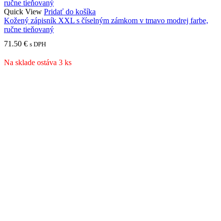
Quick View
Pridať do košíka
Kožený zápisník XXL s číselným zámkom v tmavo modrej farbe,
ručne tieňovaný
71.50
€
s DPH
Na sklade ostáva 3 ks