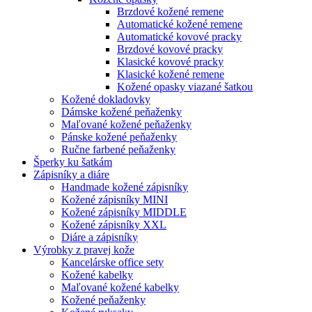
Brzdové kožené remene
Automatické kožené remene
Automatické kovové pracky
Brzdové kovové pracky
Klasické kovové pracky
Klasické kožené remene
Kožené opasky viazané šatkou
Kožené dokladovky
Dámske kožené peňaženky
Maľované kožené peňaženky
Pánske kožené peňaženky
Ručne farbené peňaženky
Šperky ku šatkám
Zápisníky a diáre
Handmade kožené zápisníky
Kožené zápisníky MINI
Kožené zápisníky MIDDLE
Kožené zápisníky XXL
Diáre a zápisníky
Výrobky z pravej kože
Kancelárske office sety
Kožené kabelky
Maľované kožené kabelky
Kožené peňaženky