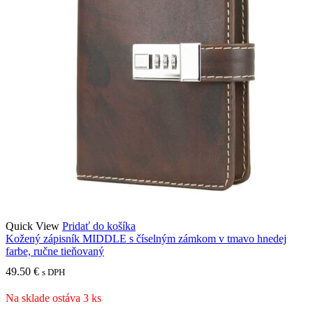
Quick View
Pridať do košíka
Kožený zápisník MIDDLE s číselným zámkom v tmavo hnedej
farbe, ručne tieňovaný
49.50
€
s DPH
Na sklade ostáva 3 ks