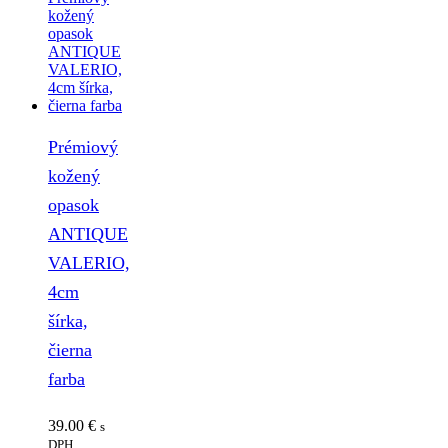
Prémiový
kožený
opasok
ANTIQUE
VALERIO,
4cm
šírka,
čierna
farba
39.00
€
s
DPH