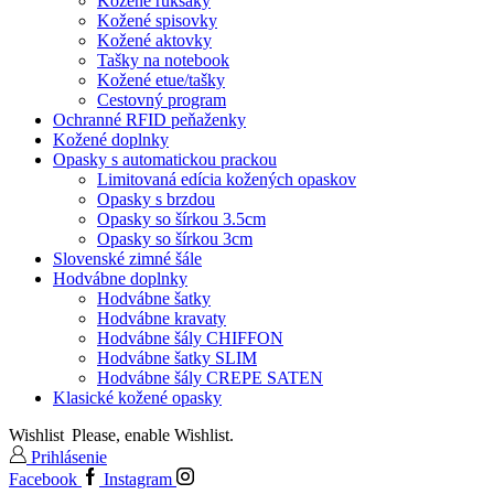
Kožené ruksaky
Kožené spisovky
Kožené aktovky
Tašky na notebook
Kožené etue/tašky
Cestovný program
Ochranné RFID peňaženky
Kožené doplnky
Opasky s automatickou prackou
Limitovaná edícia kožených opaskov
Opasky s brzdou
Opasky so šírkou 3.5cm
Opasky so šírkou 3cm
Slovenské zimné šále
Hodvábne doplnky
Hodvábne šatky
Hodvábne kravaty
Hodvábne šály CHIFFON
Hodvábne šatky SLIM
Hodvábne šály CREPE SATEN
Klasické kožené opasky
Wishlist
Please, enable Wishlist.
Prihlásenie
Facebook
Instagram