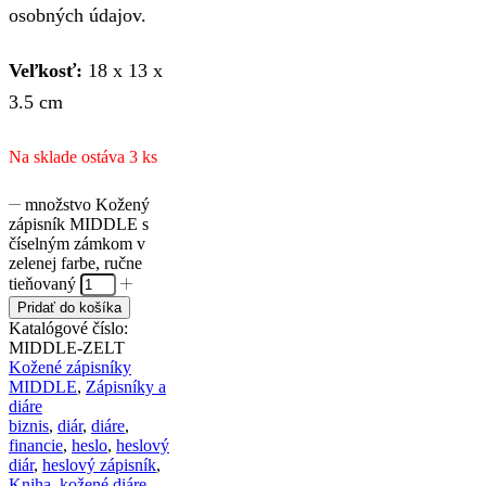
osobných údajov.
Veľkosť:
18 x 13 x
3.5 cm
Na sklade ostáva 3 ks
množstvo Kožený
zápisník MIDDLE s
číselným zámkom v
zelenej farbe, ručne
tieňovaný
Pridať do košíka
Katalógové číslo:
MIDDLE-ZELT
Kožené zápisníky
MIDDLE
,
Zápisníky a
diáre
biznis
,
diár
,
diáre
,
financie
,
heslo
,
heslový
diár
,
heslový zápisník
,
Kniha
,
kožené diáre
,