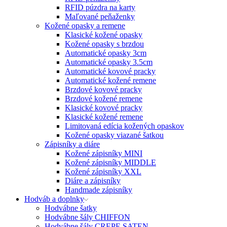
RFID púzdra na karty
Maľované peňaženky
Kožené opasky a remene
Klasické kožené opasky
Kožené opasky s brzdou
Automatické opasky 3cm
Automatické opasky 3.5cm
Automatické kovové pracky
Automatické kožené remene
Brzdové kovové pracky
Brzdové kožené remene
Klasické kovové pracky
Klasické kožené remene
Limitovaná edícia kožených opaskov
Kožené opasky viazané šatkou
Zápisníky a diáre
Kožené zápisníky MINI
Kožené zápisníky MIDDLE
Kožené zápisníky XXL
Diáre a zápisníky
Handmade zápisníky
Hodváb a doplnky
Hodvábne šatky
Hodvábne šály CHIFFON
Hodvábne šály CREPE SATEN