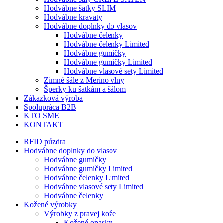
Hodvábne šatky SLIM
Hodvábne kravaty
Hodvábne doplnky do vlasov
Hodvábne čelenky
Hodvábne čelenky Limited
Hodvábne gumičky
Hodvábne gumičky Limited
Hodvábne vlasové sety Limited
Zimné šále z Merino vlny
Šperky ku šatkám a šálom
Zákazková výroba
Spolupráca B2B
KTO SME
KONTAKT
RFID púzdra
Hodvábne doplnky do vlasov
Hodvábne gumičky
Hodvábne gumičky Limited
Hodvábne čelenky Limited
Hodvábne vlasové sety Limited
Hodvábne čelenky
Kožené výrobky
Výrobky z pravej kože
Kožené opasky