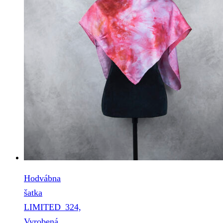
Hodvábna
šatka
LIMITED_324,
Vyrobená