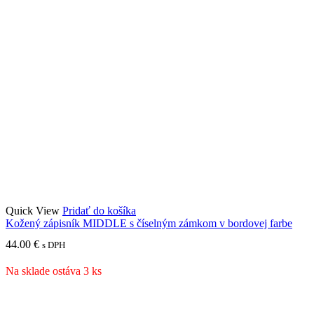
Quick View
Pridať do košíka
Kožený zápisník MIDDLE s číselným zámkom v bordovej farbe
44.00
€
s DPH
Na sklade ostáva 3 ks