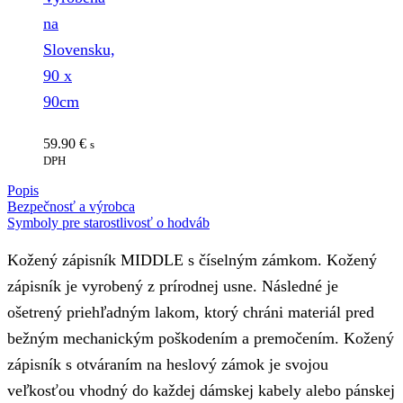
na
Slovensku,
90 x
90cm
59.90
€
s
DPH
Popis
Bezpečnosť a výrobca
Symboly pre starostlivosť o hodváb
Kožený zápisník MIDDLE s číselným zámkom. Kožený
zápisník je vyrobený z prírodnej usne. Následné je
ošetrený priehľadným lakom, ktorý chráni materiál pred
bežným mechanickým poškodením a premočením. Kožený
zápisník s otváraním na heslový zámok je svojou
veľkosťou vhodný do každej dámskej kabely alebo pánskej