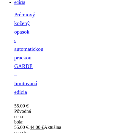
Prémiový
kožený
opasok
s
automatickou
prackou
GARDE
–
limitovaná
edícia
55.00
€
Pôvodná
cena
bola:
55.00 €.
44.00
€
Aktuálna
cena je: