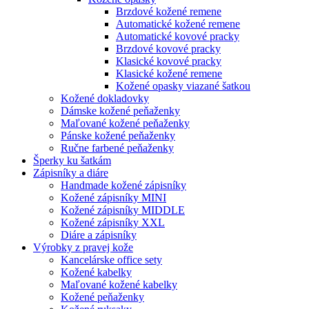
Brzdové kožené remene
Automatické kožené remene
Automatické kovové pracky
Brzdové kovové pracky
Klasické kovové pracky
Klasické kožené remene
Kožené opasky viazané šatkou
Kožené dokladovky
Dámske kožené peňaženky
Maľované kožené peňaženky
Pánske kožené peňaženky
Ručne farbené peňaženky
Šperky ku šatkám
Zápisníky a diáre
Handmade kožené zápisníky
Kožené zápisníky MINI
Kožené zápisníky MIDDLE
Kožené zápisníky XXL
Diáre a zápisníky
Výrobky z pravej kože
Kancelárske office sety
Kožené kabelky
Maľované kožené kabelky
Kožené peňaženky