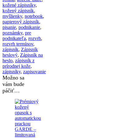
kožené zápisníky
,
kožený zápisník
,
myšlienky
,
notebook
,
papierový zápisník
,
pisanie
,
podnikanie
,
poznámky
,
pre
podnikateľa
,
rozvrh
,
rozvrh termínov
,
zápisník
,
Zápisník
heslový
,
Zápisník na
heslo
,
zápisník z
prírodnej kože
,
zápisníky
,
zapisovanie
Možno sa
vám bude
páčiť…