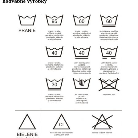
hodvábne výrobky