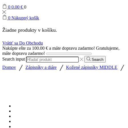
0
0.00
€
0
0
Nákupný košík
Žiadne produkty v košíku.
Vrátiť sa Do Obchodu
Nakúpte ešte za
100.00
€
a máte dopravu zadarmo!
Gratulujeme,
máte dopravu zadarmo!
Search input
Search
/
/
/
Domov
Zápisníky a diáre
Kožené zápisníky MIDDLE