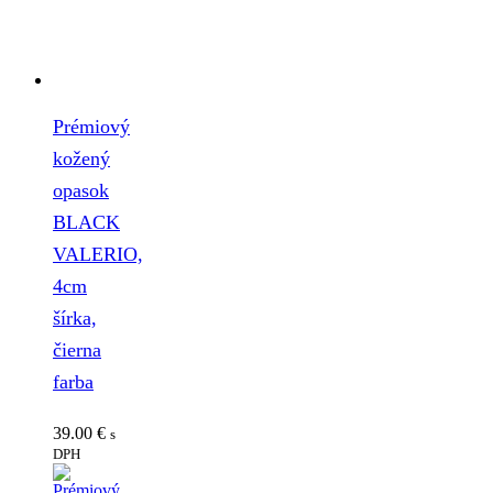
Prémiový
kožený
opasok
BLACK
VALERIO,
4cm
šírka,
čierna
farba
39.00
€
s
DPH