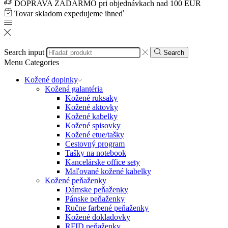
DOPRAVA ZADARMO pri objednávkach nad 100 EUR
Tovar skladom expedujeme ihneď
Search input
Search
Menu
Categories
Kožené doplnky
Kožená galantéria
Kožené ruksaky
Kožené aktovky
Kožené kabelky
Kožené spisovky
Kožené etue/tašky
Cestovný program
Tašky na notebook
Kancelárske office sety
Maľované kožené kabelky
Kožené peňaženky
Dámske peňaženky
Pánske peňaženky
Ručne farbené peňaženky
Kožené dokladovky
RFID peňaženky