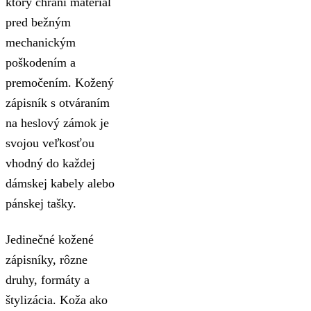
ktorý chráni materiál
pred bežným
mechanickým
poškodením a
premočením. Kožený
zápisník s otváraním
na heslový zámok je
svojou veľkosťou
vhodný do každej
dámskej kabely alebo
pánskej tašky.
Jedinečné kožené
zápisníky, rôzne
druhy, formáty a
štylizácia. Koža ako