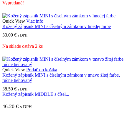
Vypredané!
Quick View
Viac info
Kožený zápisník MINI s číselným zámkom v hnedej farbe
33.00
€
s DPH
Na sklade ostáva 2 ks
Quick View
Pridať do košíka
Kožený zápisník MINI s číselným zámkom v tmavo žltej farbe,
ručne tieňovaný
38.50
€
s DPH
Kožený zápisník MIDDLE s čísel...
46.20
€
s DPH