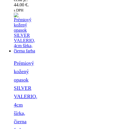
44.00 €.
s DPH
Prémiový
kožený
opasok
SILVER
VALERIO,
4cm
šírka,
čierna