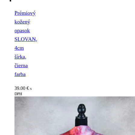
Prémiový
kožený
opasok
SLOVAN,
4cm
šírka,
čierna
farba
39.00
€
s
DPH