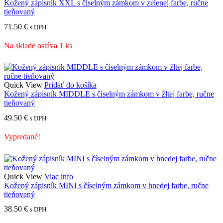
Kožený zápisník XXL s číselným zámkom v zelenej farbe, ručne
tieňovaný
71.50
€
s DPH
Na sklade ostáva 1 ks
Quick View
Pridať do košíka
Kožený zápisník MIDDLE s číselným zámkom v žltej farbe, ručne
tieňovaný
49.50
€
s DPH
Vypredané!
Quick View
Viac info
Kožený zápisník MINI s číselným zámkom v hnedej farbe, ručne
tieňovaný
38.50
€
s DPH