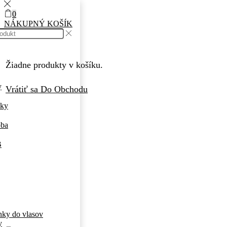
0
NÁKUPNÝ KOŠÍK
Žiadne produkty v košíku.
y
Vrátiť sa Do Obchodu
nky
oba
B
ky do vlasov
y