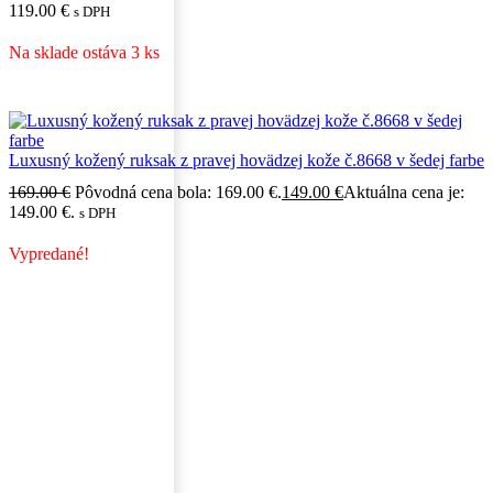
119.00
€
s DPH
Na sklade ostáva 3 ks
Luxusný kožený ruksak z pravej hovädzej kože č.8668 v šedej farbe
169.00
€
Pôvodná cena bola: 169.00 €.
149.00
€
Aktuálna cena je:
149.00 €.
s DPH
Vypredané!