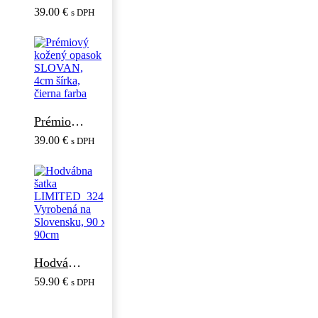
39.00
€
s DPH
Prémiový kožený opasok SLOVAN, 4cm šírka, čierna farba
39.00
€
s DPH
Hodvábna šatka LIMITED_324, Vyrobená na Slovensku, 90 x 90cm
59.90
€
s DPH