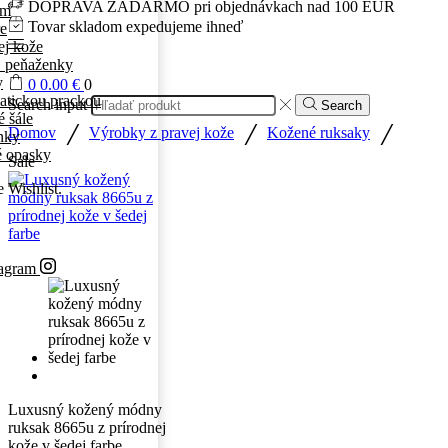
DOPRAVA ZADARMO pri objednávkach nad 100 EUR
ám
Tovar skladom expedujeme ihneď
re
ej kože
 peňaženky
y
0
0.00
€
0
atickou prackou
Search input
Search
 šále
/
/
/
Domov
Výrobky z pravej kože
Kožené ruksaky
nky
é opasky
Sale
e Wishlist.
tagram
Luxusný kožený módny
ruksak 8665u z prírodnej
kože v šedej farbe