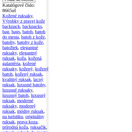
Katalógové číslo:
8665uš
Kožené ruksaky
,
Výrobky z pravej kože
backpack
,
backpacks
,
bag
,
bags
,
batoh
,
batoh
do mesta
,
batoh z kože
,
batohy
,
batohy z kože
,
batožtek
,
elegantné
ruksaky
,
elegantný
ruksak
,
koža
,
kožená
galantéria
,
kožené
ruksaky
,
kožený
,
kožený
batoh
,
kožený ruksak
,
kvalitný ruksak
,
lacný
ruksak
,
luxusné batohy
,
luxusné ruksaky
,
luxusný batoh
,
luxusný
ruksak
,
moderné
ruksaky
,
moderný
ruksak
,
módny ruksak
,
na turistiku
,
originálny
ruksak
,
prava koza
,
prírodná koža
,
ruksačik
,