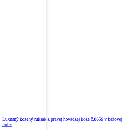
Luxusný kožený ruksak z pravej hovädzej kože č.8659 v bežovej
farbe