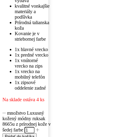
výbava
kvalitné vonkajšie
materiály a
podšívka
Prírodná talianska
koža
Kovanie je v
striebornej farbe
1x hlavné vrecko
1x predné vrecko
1x vnútorné
vrecko na zips
1x vrecko na
mobilný telefón
1x zipsové
oddelenie zadné
Na sklade ostáva 4 ks
množstvo Luxusný
kožený módny ruksak
8665u z prírodnej kože v
šedej farbe
Pridať do košíka