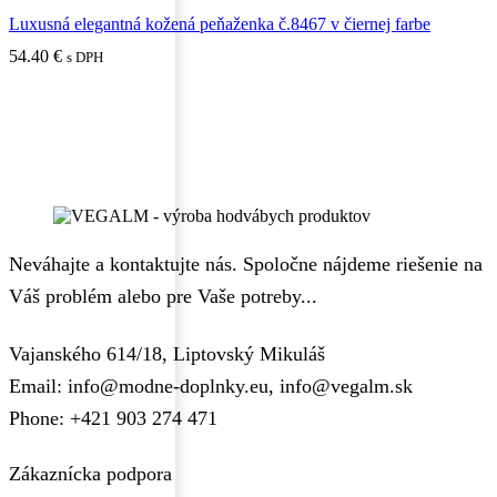
Luxusná elegantná kožená peňaženka č.8467 v čiernej farbe
54.40
€
s DPH
Neváhajte a kontaktujte nás. Spoločne nájdeme riešenie na
Váš problém alebo pre Vaše potreby...
Vajanského 614/18, Liptovský Mikuláš
Email: info@modne-doplnky.eu, info@vegalm.sk
Phone: +421 903 274 471
Zákaznícka podpora