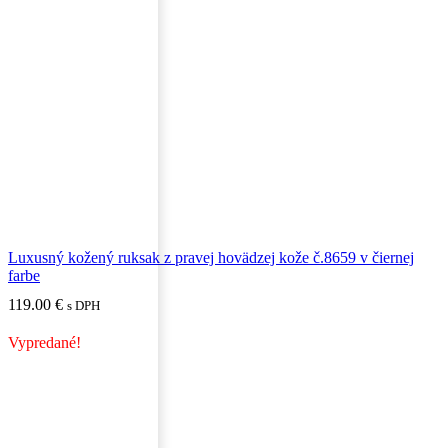
Luxusný kožený ruksak z pravej hovädzej kože č.8659 v čiernej
farbe
119.00
€
s DPH
Vypredané!