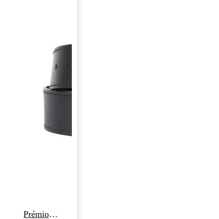
Prémiový kožený opasok ANTIQUE VALERIO, 4cm šírka, čierna farba