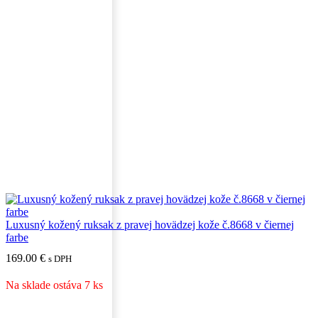
Luxusný kožený ruksak z pravej hovädzej kože č.8668 v čiernej
farbe
169.00
€
s DPH
Na sklade ostáva 7 ks