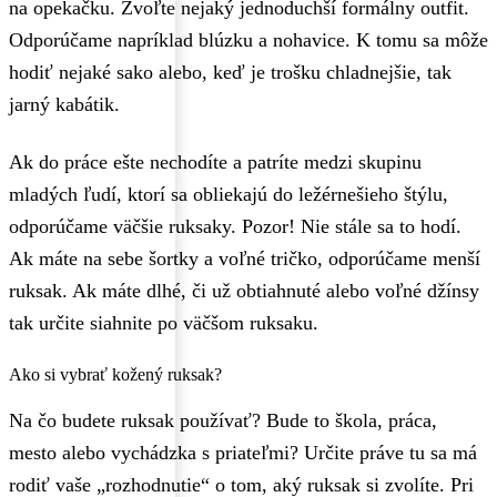
na opekačku. Zvoľte nejaký jednoduchší formálny outfit.
Odporúčame napríklad blúzku a nohavice. K tomu sa môže
hodiť nejaké sako alebo, keď je trošku chladnejšie, tak
jarný kabátik.
Ak do práce ešte nechodíte a patríte medzi skupinu
mladých ľudí, ktorí sa obliekajú do ležérnešieho štýlu,
odporúčame väčšie ruksaky. Pozor! Nie stále sa to hodí.
Ak máte na sebe šortky a voľné tričko, odporúčame menší
ruksak. Ak máte dlhé, či už obtiahnuté alebo voľné džínsy
tak určite siahnite po väčšom ruksaku.
Ako si vybrať kožený ruksak?
Na čo budete ruksak používať? Bude to škola, práca,
mesto alebo vychádzka s priateľmi? Určite práve tu sa má
rodiť vaše „rozhodnutie“ o tom, aký ruksak si zvolíte. Pri