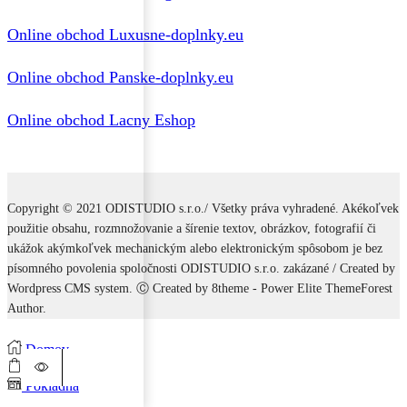
Online obchod Luxusne-doplnky.eu
Online obchod Panske-doplnky.eu
Online obchod Lacny Eshop
Copyright © 2021 ODISTUDIO s.r.o./ Všetky práva vyhradené. Akékoľvek
použitie obsahu, rozmnožovanie a šírenie textov, obrázkov, fotografií či
ukážok akýmkoľvek mechanickým alebo elektronickým spôsobom je bez
písomného povolenia spoločnosti ODISTUDIO s.r.o. zakázané / Created by
Wordpress CMS system. Ⓒ Created by 8theme - Power Elite ThemeForest
Author.
Domov
0
Košík
Pokladňa