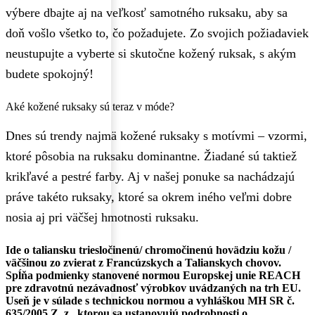
výbere dbajte aj na veľkosť samotného ruksaku, aby sa
doň vošlo všetko to, čo požadujete. Zo svojich požiadaviek
neustupujte a vyberte si skutočne kožený ruksak, s akým
budete spokojný!
Aké kožené ruksaky sú teraz v móde?
Dnes sú trendy najmä kožené ruksaky s motívmi – vzormi,
ktoré pôsobia na ruksaku dominantne. Žiadané sú taktiež
krikľavé a pestré farby. Aj v našej ponuke sa nachádzajú
práve takéto ruksaky, ktoré sa okrem iného veľmi dobre
nosia aj pri väčšej hmotnosti ruksaku.
Ide o taliansku triesločinenú/ chromočinenú hovädziu kožu /
väčšinou zo zvierat z Francúzskych a Talianskych chovov.
Spĺňa podmienky stanovené normou Europskej unie REACH
pre zdravotnú nezávadnosť výrobkov uvádzaných na trh EU.
Useň je v súlade s technickou normou a vyhláškou MH SR č.
635/2005 Z. z., ktorou sa ustanovujú podrobnosti o