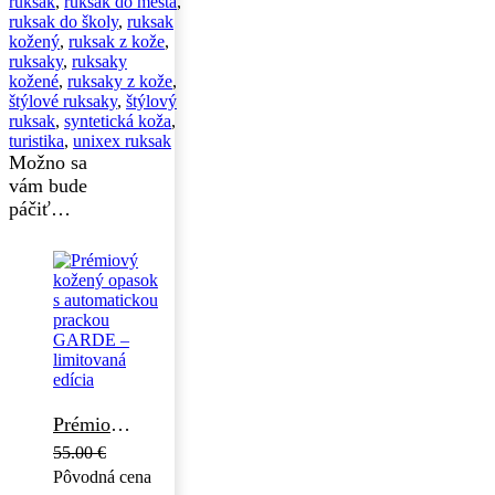
ruksak
,
ruksak do mesta
,
ruksak do školy
,
ruksak
kožený
,
ruksak z kože
,
ruksaky
,
ruksaky
kožené
,
ruksaky z kože
,
štýlové ruksaky
,
štýlový
ruksak
,
syntetická koža
,
turistika
,
unixex ruksak
Možno sa
vám bude
páčiť…
Prémiový kožený opasok s automatickou prackou GARDE – limitovaná edícia
55.00
€
Pôvodná cena