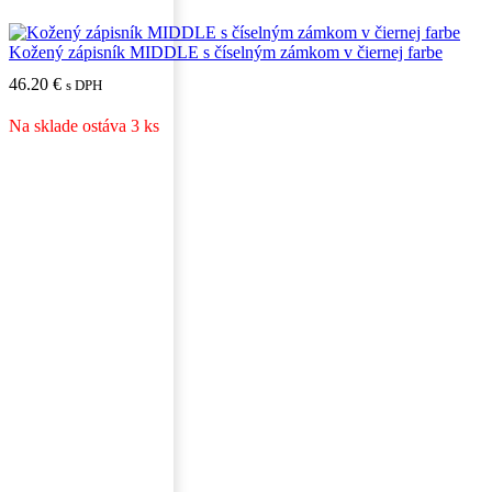
Kožený zápisník MIDDLE s číselným zámkom v čiernej farbe
46.20
€
s DPH
Na sklade ostáva 3 ks