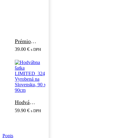
Prémiový kožený opasok SLOVAN, 4cm šírka, čierna farba
39.00
€
s DPH
Hodvábna šatka LIMITED_324, Vyrobená na Slovensku, 90 x 90cm
59.90
€
s DPH
Popis