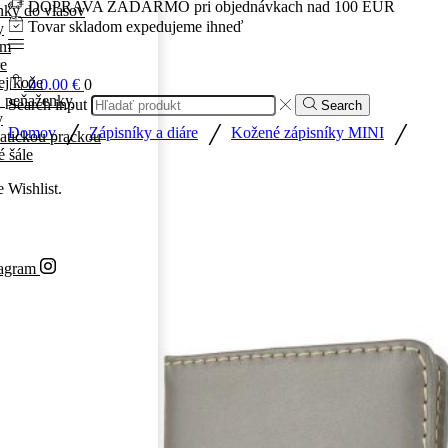
DOPRAVA ZADARMO pri objednávkach nad 100 EUR
ky do vlasov
Tovar skladom expedujeme ihneď
y
ám
re
ej kože
0
0.00
€
0
 peňaženky
Search input
Search
y
/
/
/
Domov
Zápisníky a diáre
Kožené zápisníky MINI
atickou prackou
 šále
e Wishlist.
tagram