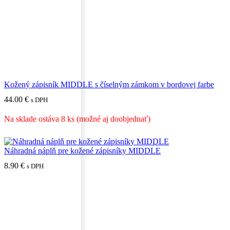
Kožený zápisník MIDDLE s číselným zámkom v bordovej farbe
44.00
€
s DPH
Na sklade ostáva 8 ks (možné aj doobjednať)
Náhradná náplň pre kožené zápisníky MIDDLE
8.90
€
s DPH