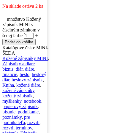
Na sklade ostáva 2 ks
množstvo Kožený
zápisník MINI s
číselným zámkom v
šedej farbe
Pridať do košíka
Katalógové číslo:
MINI-
ŠEDA
Kožené zápisníky MINI
,
Zápisníky a diáre
biznis
,
diár
,
diáre
,
financie
,
heslo
,
heslový
diár
,
heslový zápisník
,
Kniha
,
kožené diáre
,
kožené zápisníky
,
kožený zápisník
,
myšlienky
,
notebook
,
papierový zápisník
,
pisanie
,
podnikanie
,
poznámky
,
pre
podnikateľa
,
rozvrh
,
rozvrh termínov
,