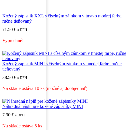
Kožený zápisník XXL s číselným zámkom v tmavo modrej farbe,
ručne tieňovaný
71.50
€
s DPH
Vypredané!
Kožený zápisník MINI s číselným zámkom v hnedej farbe, ručne
tieňovaný
38.50
€
s DPH
Na sklade ostáva 10 ks (možné aj doobjednať)
Náhradná náplň pre kožené zápisníky MINI
7.90
€
s DPH
Na sklade ostáva 5 ks