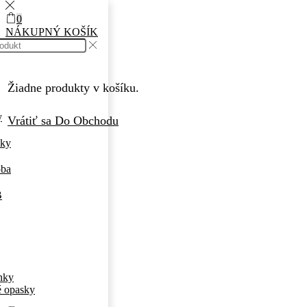
0
NÁKUPNÝ KOŠÍK
Žiadne produkty v košíku.
y
Vrátiť sa Do Obchodu
nky
oba
B
nky
é opasky