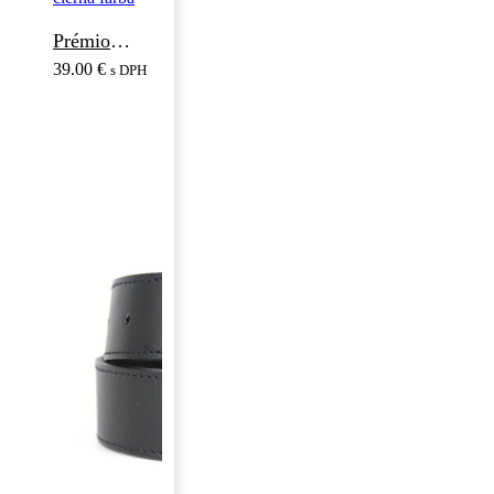
Prémiový kožený opasok ANTIQUE VALERIO, 4cm šírka, čierna farba
39.00
€
s DPH