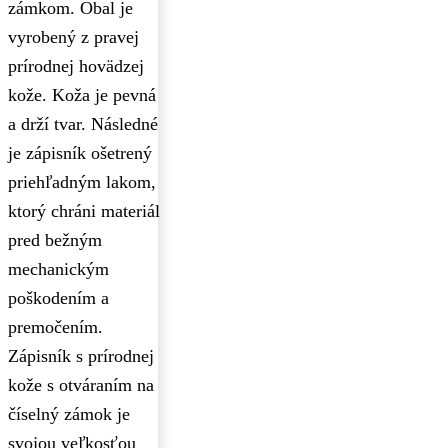
zámkom. Obal je
vyrobený z pravej
prírodnej hovädzej
kože. Koža je pevná
a drží tvar. Následné
je zápisník ošetrený
priehľadným lakom,
ktorý chráni materiál
pred bežným
mechanickým
poškodením a
premočením.
Zápisník s prírodnej
kože s otváraním na
číselný zámok je
svojou veľkosťou