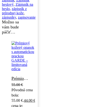
zápisník
,
Zápisník
heslový
,
Zápisník na
heslo
,
zápisník z
prírodnej kože
,
zápisníky
,
zapisovanie
Možno sa
vám bude
páčiť…
Prémiový kožený opasok s automatickou prackou GARDE – limitovaná edícia
55.00
€
Pôvodná cena
bola:
55.00 €.
44.00
€
Aktuálna
cena je: