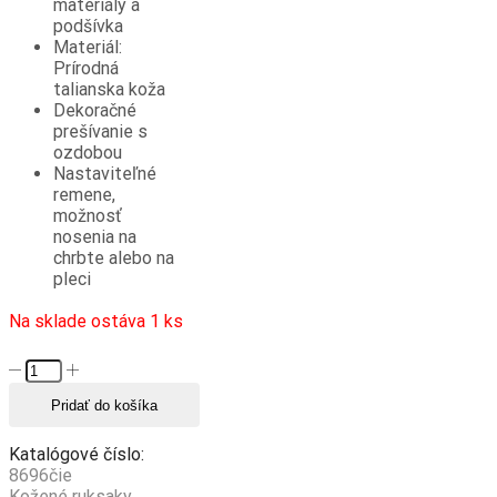
materiály a
podšívka
Materiál:
Prírodná
talianska koža
Dekoračné
prešívanie s
ozdobou
Nastaviteľné
remene,
možnosť
nosenia na
chrbte alebo na
pleci
Na sklade ostáva 1 ks
množstvo
Luxusný
Pridať do košíka
dámsky
kožený
ruksak
Katalógové číslo:
z
8696čie
prírodnej
Kožené ruksaky
,