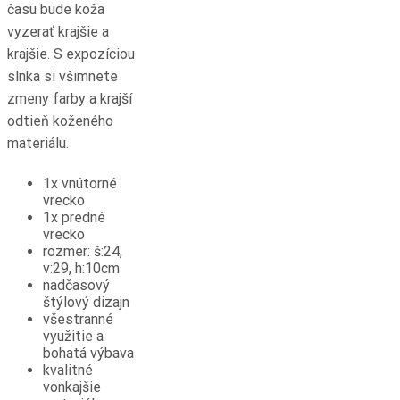
času bude koža
vyzerať krajšie a
krajšie. S expozíciou
slnka si všimnete
zmeny farby a krajší
odtieň koženého
materiálu.
1x vnútorné
vrecko
1x predné
vrecko
rozmer: š:24,
v:29, h:10cm
nadčasový
štýlový dizajn
všestranné
využitie a
bohatá výbava
kvalitné
vonkajšie