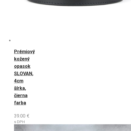
Prémiový
kožený
opasok
SLOVAN,
4cm
šírka,
čierna
farba
39.00
€
s DPH