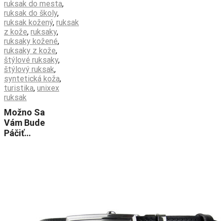
ruksak do mesta
,
ruksak do školy
,
ruksak kožený
,
ruksak
z kože
,
ruksaky
,
ruksaky kožené
,
ruksaky z kože
,
štýlové ruksaky
,
štýlový ruksak
,
syntetická koža
,
turistika
,
unixex
ruksak
Možno Sa
Vám Bude
Páčiť…