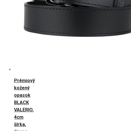
Prémiový
kožený
opasok
BLACK
VALERIO,
4cm
šírka,