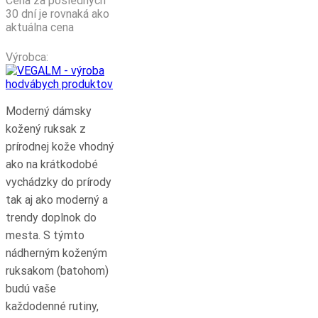
Cena za posledných
165.00 €.
145.00 €.
30 dní je rovnaká ako
aktuálna cena
Výrobca:
Moderný dámsky
kožený ruksak z
prírodnej kože vhodný
ako na krátkodobé
vychádzky do prírody
tak aj ako moderný a
trendy doplnok do
mesta. S týmto
nádherným koženým
ruksakom (batohom)
budú vaše
každodenné rutiny,