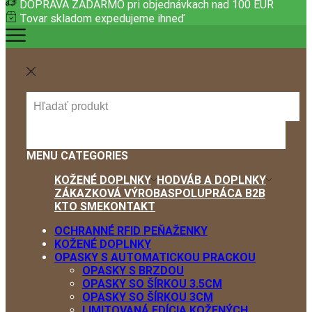
DOPRAVA ZADARMO pri objednávkach nad 100 EUR
Tovar skladom expedujeme ihneď
SEARCH
INPUT
MENU
CATEGORIES
KOŽENÉ DOPLNKY
HODVÁB A DOPLNKY
ZÁKAZKOVÁ VÝROBA
SPOLUPRÁCA B2B
KTO SME
KONTAKT
OCHRANNÉ RFID PEŇAŽENKY
KOŽENÉ DOPLNKY
OPASKY S AUTOMATICKOU PRACKOU
OPASKY S BRZDOU
OPASKY SO ŠÍRKOU 3.5CM
OPASKY SO ŠÍRKOU 3CM
LIMITOVANÁ EDÍCIA KOŽENÝCH