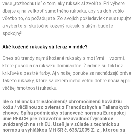
vaše „rozhodnutie“ o tom, aký ruksak si zvolíte. Pri výbere
dbajte aj na veľkosť samotného ruksaku, aby sa doň vošlo
všetko to, čo požadujete. Zo svojich požiadaviek neustupujte
a vyberte si skutočne kožený ruksak, s akým budete
spokojný!
Aké kožené ruksaky sú teraz v móde?
Dnes sú trendy najmä kožené ruksaky s motívmi – vzormi,
ktoré pôsobia na ruksaku dominantne. Žiadané sú taktiež
krikľavé a pestré farby. Aj v našej ponuke sa nachádzajú práve
takéto ruksaky, ktoré sa okrem iného veľmi dobre nosia aj pri
väčšej hmotnosti ruksaku.
Ide o taliansku triesločinenú/ chromočinenú hovädziu
kožu / väčšinou zo zvierat z Francúzskych a Talianskych
chovov. Spĺňa podmienky stanovené normou Europskej
unie REACH pre zdravotnú nezávadnosť výrobkov
uvádzaných na trh EU. Useň je v súlade s technickou
normou a vyhláškou MH SR č. 635/2005 Z. z., ktorou sa