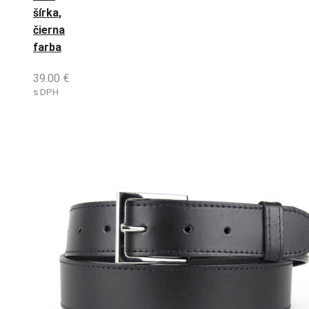
šírka,
čierna
farba
39.00
€
s DPH