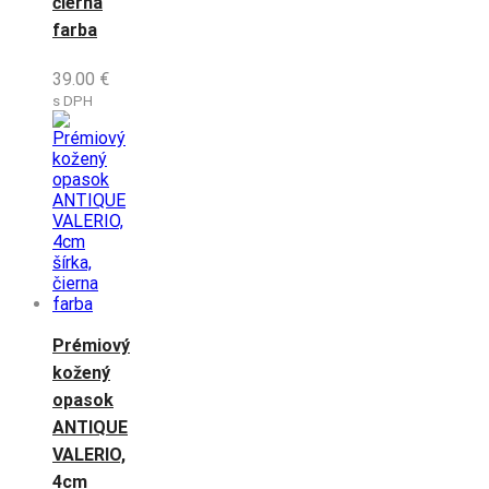
čierna
farba
39.00
€
s DPH
Prémiový
kožený
opasok
ANTIQUE
VALERIO,
4cm