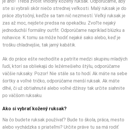
je áno! Treba zvoliť vhodný kožený ruksak. Odporúčame, aby
ste si vybrali skôr niečo strednej veľkosti. Malý ruksak je do
práce zbytočný, keďže sa tam nič nezmestí. Veľký ruksak je
zas až moc, nejdete predsa na opekačku. Zvoľte nejaký
jednoduchší formálny outfit. Odporúčame napríklad blúzku a
nohavice. K tomu sa môže hodiť nejaké sako alebo, keď je
trošku chladnejšie, tak jarný kabátik.
Ak do práce ešte nechodíte a patríte medzi skupinu mladých
ľudí, ktorí sa obliekajú do ležérnešieho štýlu, odporúčame
väčšie ruksaky. Pozor! Nie stále sa to hodí. Ak máte na sebe
šortky a voľné tričko, odporúčame menší ruksak. Ak máte
dlhé, či už obtiahnuté alebo voľné džínsy tak určite siahnite
po väčšom ruksaku.
Ako si vybrať kožený ruksak?
Na čo budete ruksak používať? Bude to škola, práca, mesto
alebo vychádzka s priateľmi? Určite práve tu sa má rodiť