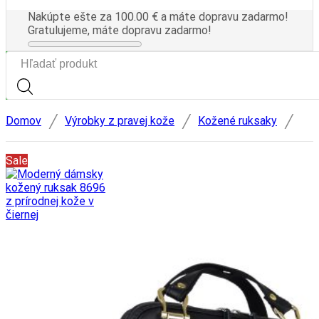
Nakúpte ešte za
100.00
€
a máte dopravu zadarmo!
Gratulujeme, máte dopravu zadarmo!
Search
input
/
/
/
Domov
Výrobky z pravej kože
Kožené ruksaky
Sale