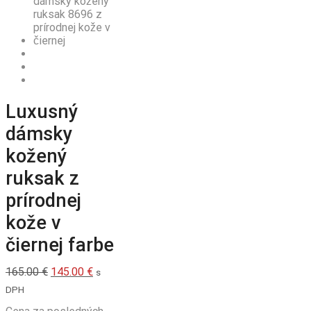
Luxusný
dámsky
kožený
ruksak z
prírodnej
kože v
čiernej farbe
Pôvodná
Aktuálna
165.00
€
145.00
€
s
cena
cena
DPH
bola:
je: