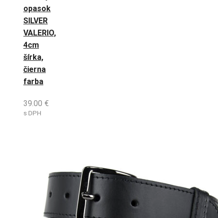
opasok
SILVER
VALERIO,
4cm
šírka,
čierna
farba
39.00
€
s DPH