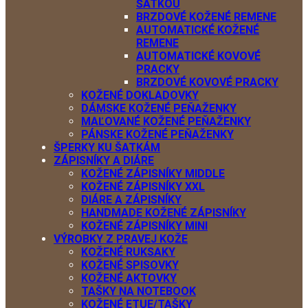
ŠATKOU
BRZDOVÉ KOŽENÉ REMENE
AUTOMATICKÉ KOŽENÉ
REMENE
AUTOMATICKÉ KOVOVÉ
PRACKY
BRZDOVÉ KOVOVÉ PRACKY
KOŽENÉ DOKLADOVKY
DÁMSKE KOŽENÉ PEŇAŽENKY
MAĽOVANÉ KOŽENÉ PEŇAŽENKY
PÁNSKE KOŽENÉ PEŇAŽENKY
ŠPERKY KU ŠATKÁM
ZÁPISNÍKY A DIÁRE
KOŽENÉ ZÁPISNÍKY MIDDLE
KOŽENÉ ZÁPISNÍKY XXL
DIÁRE A ZÁPISNÍKY
HANDMADE KOŽENÉ ZÁPISNÍKY
KOŽENÉ ZÁPISNÍKY MINI
VÝROBKY Z PRAVEJ KOŽE
KOŽENÉ RUKSAKY
KOŽENÉ SPISOVKY
KOŽENÉ AKTOVKY
TAŠKY NA NOTEBOOK
KOŽENÉ ETUE/TAŠKY