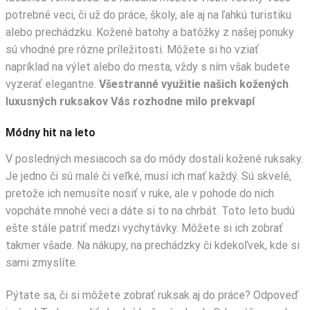
potrebné veci, či už do práce, školy, ale aj na ľahkú turistiku
alebo prechádzku. Kožené batohy a batôžky z našej ponuky
sú vhodné pre rôzne príležitosti. Môžete si ho vziať
napríklad na výlet alebo do mesta, vždy s ním však budete
vyzerať elegantne.
Všestranné využitie našich kožených
luxusných ruksakov Vás rozhodne milo prekvapí
Módny hit na leto
V posledných mesiacoch sa do módy dostali kožené ruksaky.
Je jedno či sú malé či veľké, musí ich mať každý. Sú skvelé,
pretože ich nemusíte nosiť v ruke, ale v pohode do nich
vopcháte mnohé veci a dáte si to na chrbát. Toto leto budú
ešte stále patriť medzi vychytávky. Môžete si ich zobrať
takmer všade. Na nákupy, na prechádzky či kdekoľvek, kde si
sami zmyslíte.
Pýtate sa, či si môžete zobrať ruksak aj do práce? Odpoveď