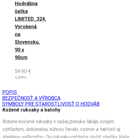
Hodvábna
šatka
LIMITED_324,
Vyrobená
na
Slovensku,
90 x
90cm
59.90
€
s DPH
POPIS
BEZPEČNOSŤ A VÝROBCA
SYMBOLY PRE STAROSTLIVOSŤ O HODVÁB
Kožené ruksaky a batohy
Krásne kožené ruksaky v našej ponuke lákajú svojim
vzhľadom, dokonalou súhrou farieb, vzorov a taktiež aj
ideálnou veľkosťou. Do ruksaku môžete vložiť všetky Vaše