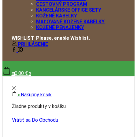
CESTOVNÝ PROGRAM
KANCELÁRSKE OFFICE SETY
KOŽENÉ KABELKY
MAĽOVANÉ KOŽENÉ KABELKY
KOŽENÉ PEŇAŽENKY
WISHLIST
Please, enable Wishlist.
PRIHLÁSENIE
FACEBOOK
INSTAGRAM
0.00
€
0
0
Nákupný košík
0
Žiadne produkty v košíku.
Vrátiť sa Do Obchodu