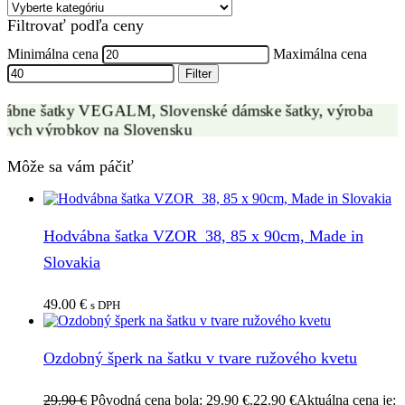
VÝROBA HODVÁBNYCH ŠATIEK
Filtrovať podľa ceny
ZÁKAZKOVÁ VÝROBA
Minimálna cena
Maximálna cena
Filter
Môže sa vám páčiť
Hodvábna šatka VZOR_38, 85 x 90cm, Made in
Slovakia
49.00
€
s DPH
Ozdobný šperk na šatku v tvare ružového kvetu
29.90
€
Pôvodná cena bola: 29.90 €.
22.90
€
Aktuálna cena je: