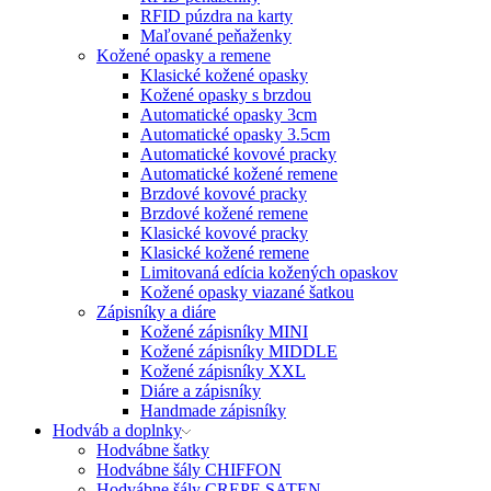
RFID púzdra na karty
Maľované peňaženky
Kožené opasky a remene
Klasické kožené opasky
Kožené opasky s brzdou
Automatické opasky 3cm
Automatické opasky 3.5cm
Automatické kovové pracky
Automatické kožené remene
Brzdové kovové pracky
Brzdové kožené remene
Klasické kovové pracky
Klasické kožené remene
Limitovaná edícia kožených opaskov
Kožené opasky viazané šatkou
Zápisníky a diáre
Kožené zápisníky MINI
Kožené zápisníky MIDDLE
Kožené zápisníky XXL
Diáre a zápisníky
Handmade zápisníky
Hodváb a doplnky
Hodvábne šatky
Hodvábne šály CHIFFON
Hodvábne šály CREPE SATEN