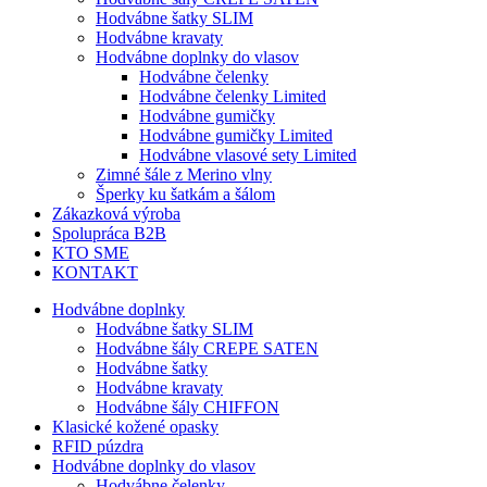
Hodvábne šatky SLIM
Hodvábne kravaty
Hodvábne doplnky do vlasov
Hodvábne čelenky
Hodvábne čelenky Limited
Hodvábne gumičky
Hodvábne gumičky Limited
Hodvábne vlasové sety Limited
Zimné šále z Merino vlny
Šperky ku šatkám a šálom
Zákazková výroba
Spolupráca B2B
KTO SME
KONTAKT
Hodvábne doplnky
Hodvábne šatky SLIM
Hodvábne šály CREPE SATEN
Hodvábne šatky
Hodvábne kravaty
Hodvábne šály CHIFFON
Klasické kožené opasky
RFID púzdra
Hodvábne doplnky do vlasov
Hodvábne čelenky