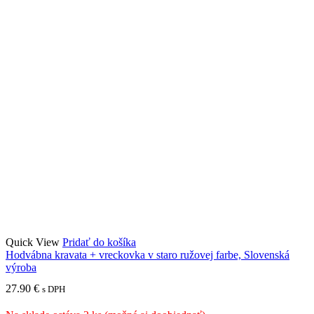
Quick View
Pridať do košíka
Hodvábna kravata + vreckovka v staro ružovej farbe, Slovenská
výroba
27.90
€
s DPH