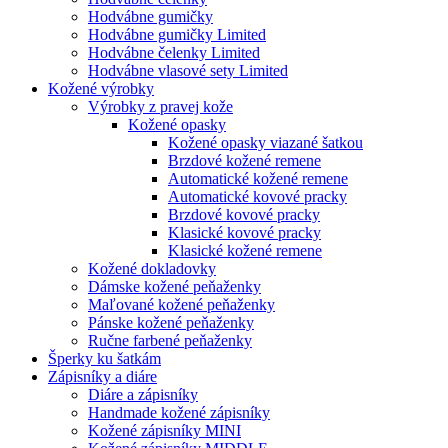
Hodvábne gumičky
Hodvábne gumičky Limited
Hodvábne čelenky Limited
Hodvábne vlasové sety Limited
Kožené výrobky
Výrobky z pravej kože
Kožené opasky
Kožené opasky viazané šatkou
Brzdové kožené remene
Automatické kožené remene
Automatické kovové pracky
Brzdové kovové pracky
Klasické kovové pracky
Klasické kožené remene
Kožené dokladovky
Dámske kožené peňaženky
Maľované kožené peňaženky
Pánske kožené peňaženky
Ručne farbené peňaženky
Šperky ku šatkám
Zápisníky a diáre
Diáre a zápisníky
Handmade kožené zápisníky
Kožené zápisníky MINI