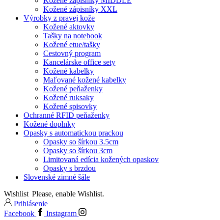
Kožené zápisníky MIDDLE
Kožené zápisníky XXL
Výrobky z pravej kože
Kožené aktovky
Tašky na notebook
Kožené etue/tašky
Cestovný program
Kancelárske office sety
Kožené kabelky
Maľované kožené kabelky
Kožené peňaženky
Kožené ruksaky
Kožené spisovky
Ochranné RFID peňaženky
Kožené doplnky
Opasky s automatickou prackou
Opasky so šírkou 3.5cm
Opasky so šírkou 3cm
Limitovaná edícia kožených opaskov
Opasky s brzdou
Slovenské zimné šále
Wishlist
Please, enable Wishlist.
Prihlásenie
Facebook
Instagram