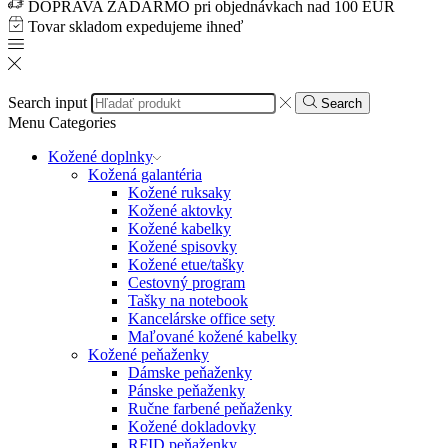
DOPRAVA ZADARMO pri objednávkach nad 100 EUR
Tovar skladom expedujeme ihneď
Search input
Search
Menu
Categories
Kožené doplnky
Kožená galantéria
Kožené ruksaky
Kožené aktovky
Kožené kabelky
Kožené spisovky
Kožené etue/tašky
Cestovný program
Tašky na notebook
Kancelárske office sety
Maľované kožené kabelky
Kožené peňaženky
Dámske peňaženky
Pánske peňaženky
Ručne farbené peňaženky
Kožené dokladovky
RFID peňaženky