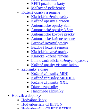
RFID púzdra na karty
Maľované peňaženky
Kožené opasky a remene
Klasické kožené opasky
Kožené opasky s brzdou
Automatické opasky 3cm
Automatické opasky 3.5cm
Automatické kovové pracky
Automatické kožené remene
Brzdové kovové pracky
Brzdové kožené remene
Klasické kovové pracky
Klasické kožené remene
Limitovaná edícia kožených opaskov
Kožené opasky viazané šatkou
Zápisníky a diáre
Kožené zápisníky MINI
Kožené zápisníky MIDDLE
Kožené zápisníky XXL
Diáre a zápisníky
Handmade zápisníky
Hodváb a doplnky
Hodvábne šatky
Hodvábne šály CHIFFON
Hodvábne šály CREPE SATEN