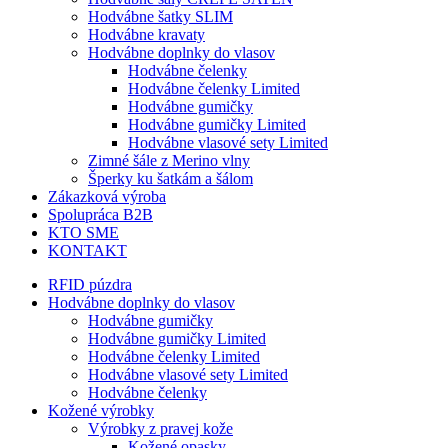
Hodvábne šatky SLIM
Hodvábne kravaty
Hodvábne doplnky do vlasov
Hodvábne čelenky
Hodvábne čelenky Limited
Hodvábne gumičky
Hodvábne gumičky Limited
Hodvábne vlasové sety Limited
Zimné šále z Merino vlny
Šperky ku šatkám a šálom
Zákazková výroba
Spolupráca B2B
KTO SME
KONTAKT
RFID púzdra
Hodvábne doplnky do vlasov
Hodvábne gumičky
Hodvábne gumičky Limited
Hodvábne čelenky Limited
Hodvábne vlasové sety Limited
Hodvábne čelenky
Kožené výrobky
Výrobky z pravej kože
Kožené opasky