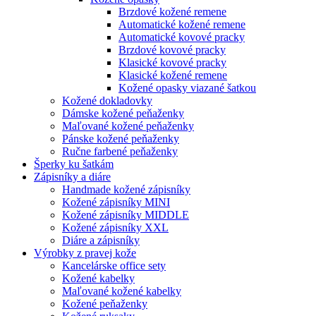
Brzdové kožené remene
Automatické kožené remene
Automatické kovové pracky
Brzdové kovové pracky
Klasické kovové pracky
Klasické kožené remene
Kožené opasky viazané šatkou
Kožené dokladovky
Dámske kožené peňaženky
Maľované kožené peňaženky
Pánske kožené peňaženky
Ručne farbené peňaženky
Šperky ku šatkám
Zápisníky a diáre
Handmade kožené zápisníky
Kožené zápisníky MINI
Kožené zápisníky MIDDLE
Kožené zápisníky XXL
Diáre a zápisníky
Výrobky z pravej kože
Kancelárske office sety
Kožené kabelky
Maľované kožené kabelky
Kožené peňaženky