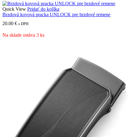
Quick View
Pridať do košíka
Brzdová kovová pracka UNLOCK pre brzdové remene
20.00
€
s DPH
Na sklade ostáva 3 ks