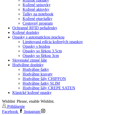
Kožené ruksaky
Kožené spisovky
Kožené aktovky
Tašky na notebook
Kožené etue/tašky
Cestovný program
Ochranné RFID peňaženky
Kožené doplnky
Opasky s automatickou prackou
Limitovaná edícia kožených opaskov
Opasky s brzdou
Opasky so šírkou 3.5cm
Opasky so šírkou 3cm
Slovenské zimné šále
Hodvábne doplnky
Hodvábne šatky
Hodvábne kravaty
Hodvábne šály CHIFFON
Hodvábne šatky SLIM
Hodvábne šály CREPE SATEN
Klasické kožené opasky
Wishlist
Please, enable Wishlist.
Prihlásenie
Facebook
Instagram