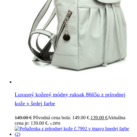
Luxusný kožený módny ruksak 8665u z prírodnej
kože v šedej farbe
149.00
€
Pôvodná cena bola: 149.00 €.
139.00
€
Aktuálna
cena je: 139.00 €.
s DPH