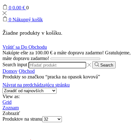
0
0.00
€
0
0
Nákupný košík
Žiadne produkty v košíku.
Vrátiť sa Do Obchodu
Nakúpte ešte za
100.00
€
a máte dopravu zadarmo!
Gratulujeme,
máte dopravu zadarmo!
Search input
Search
Domov
Obchod
Produkty so značkou “pracka na opasok kovová”
Návrat na predchádzajúcu stránku
View as:
Grid
Zoznam
Zobraziť
Produktov na stranu