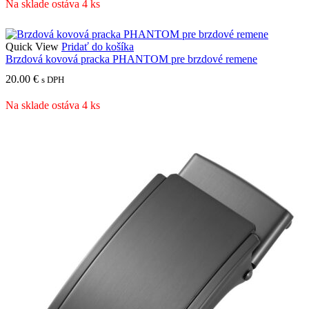
Na sklade ostáva 4 ks
Quick View
Pridať do košíka
Brzdová kovová pracka PHANTOM pre brzdové remene
20.00
€
s DPH
Na sklade ostáva 4 ks