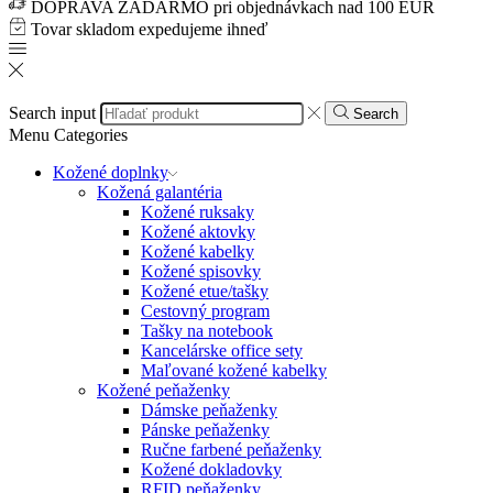
DOPRAVA ZADARMO pri objednávkach nad 100 EUR
Tovar skladom expedujeme ihneď
Search input
Search
Menu
Categories
Kožené doplnky
Kožená galantéria
Kožené ruksaky
Kožené aktovky
Kožené kabelky
Kožené spisovky
Kožené etue/tašky
Cestovný program
Tašky na notebook
Kancelárske office sety
Maľované kožené kabelky
Kožené peňaženky
Dámske peňaženky
Pánske peňaženky
Ručne farbené peňaženky
Kožené dokladovky
RFID peňaženky