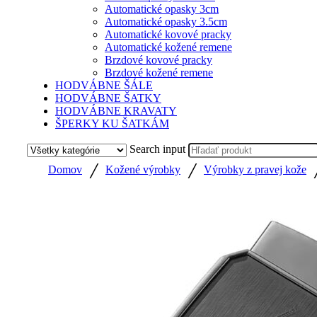
Automatické opasky 3cm
Automatické opasky 3.5cm
Automatické kovové pracky
Automatické kožené remene
Brzdové kovové pracky
Brzdové kožené remene
HODVÁBNE ŠÁLE
HODVÁBNE ŠATKY
HODVÁBNE KRAVATY
ŠPERKY KU ŠATKÁM
Search input
/
/
Domov
Kožené výrobky
Výrobky z pravej kože