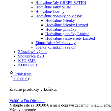
Hodvábne šály CREPE SATEN
Hodvábne šatky SLIM
Hodvábne kravaty
Hodvábne doplnky do vlasov
Hodvábne čelenky
Hodvábne čelenky Limited
Hodvábne gumičky
Hodvábne gumičky Limited
Hodvábne vlasové sety Limited
Zimné šále z Merino vlny
Šperky ku šatkám a šálom
Zákazková výroba
Spolupráca B2B
KTO SME
KONTAKT
Prihlásenie
0
0.00
€
0
Žiadne produkty v košíku.
Vrátiť sa Do Obchodu
Nakúpte ešte za
100.00
€
a máte dopravu zadarmo!
Gratulujeme
Všetky kategórie