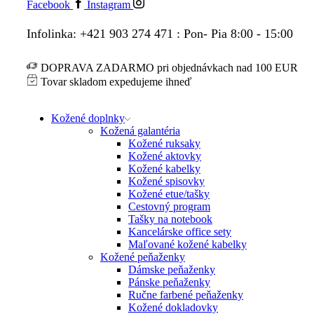
Facebook
Instagram
Infolinka: +421 903 274 471 : Pon- Pia 8:00 - 15:00
DOPRAVA ZADARMO pri objednávkach nad 100 EUR
Tovar skladom expedujeme ihneď
Kožené doplnky
Kožená galantéria
Kožené ruksaky
Kožené aktovky
Kožené kabelky
Kožené spisovky
Kožené etue/tašky
Cestovný program
Tašky na notebook
Kancelárske office sety
Maľované kožené kabelky
Kožené peňaženky
Dámske peňaženky
Pánske peňaženky
Ručne farbené peňaženky
Kožené dokladovky