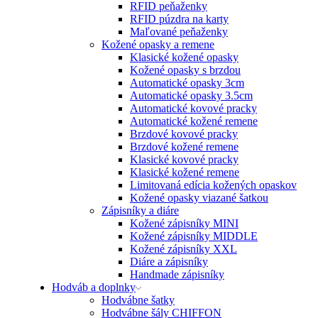
RFID peňaženky
RFID púzdra na karty
Maľované peňaženky
Kožené opasky a remene
Klasické kožené opasky
Kožené opasky s brzdou
Automatické opasky 3cm
Automatické opasky 3.5cm
Automatické kovové pracky
Automatické kožené remene
Brzdové kovové pracky
Brzdové kožené remene
Klasické kovové pracky
Klasické kožené remene
Limitovaná edícia kožených opaskov
Kožené opasky viazané šatkou
Zápisníky a diáre
Kožené zápisníky MINI
Kožené zápisníky MIDDLE
Kožené zápisníky XXL
Diáre a zápisníky
Handmade zápisníky
Hodváb a doplnky
Hodvábne šatky
Hodvábne šály CHIFFON