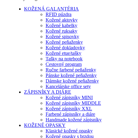
KOŽENÁ GALANTÉRIA
RFID púzdra
Kožené aktovky
Kožené kabelky
Kožené ruksaky
Kožené spisovky
Kožené peňaženky
Kožené dokladovky
Kožené etue/tašky
Tašky na notebook
Cestovný program
Ručne farbené peňaženky
Pánske kožené peňaženky
Dámske kožené peňaženky
Kancelárske office sety
ZÁPISNÍKY A DIÁRE
Kožené zápisníky MINI
Kožené zápisníky MIDDLE
Kožené zápisníky XXL
Farbené zápisníky a diáre
Handmade kožené zápisníky
KOŽENÉ OPASKY
Klasické kožené opasky
Kožené opasky s brzdou