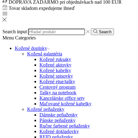
DOPRAVA ZADARMO pri objednávkach nad 100 EUR
Tovar skladom expedujeme ihneď
Search input
Search
Menu
Categories
Kožené doplnky
Kožená galantéria
Kožené ruksaky
Kožené aktovky
Kožené kabelky
Kožené spisovky
Kožené etue/tašky
Cestovný program
Tašky na notebook
Kancelárske office sety
Maľované kožené kabelky
Kožené peňaženky
Dámske peňaženky
Pánske peňaženky
Ručne farbené peňaženky
Kožené dokladovky
RFID peňaženky