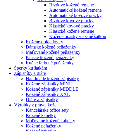
Brzdové kožené remene
Automatické kožené remene
Automatické kovové pracky
Brzdové kovové pracky
Klasické kovové pracky
Klasické kožené remene
Kožené opasky viazané šatkou
Kožené dokladovky
Dámske kožené peňaženky
Maľované kožené peňaženky
Pánske kožené peňaženky
Ručne farbené peňaženky
Šperky ku šatkám
Zápisníky a diáre
Handmade kožené zápisníky
Kožené zápisníky MINI
Kožené zápisníky MIDDLE
Kožené zápisníky XXL
Diáre a zápisníky
Výrobky z pravej kože
Kancelárske office sety
Kožené kabelky
Maľované kožené kabelky
Kožené peňaženky