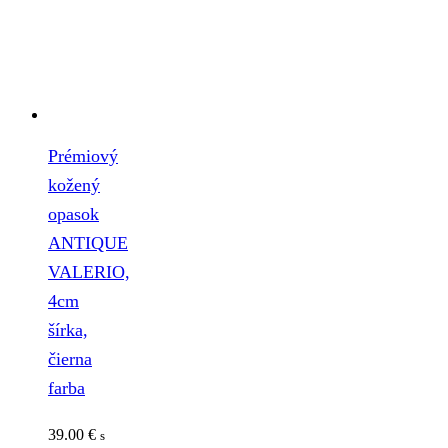
Prémiový
kožený
opasok
ANTIQUE
VALERIO,
4cm
šírka,
čierna
farba
39.00
€
s