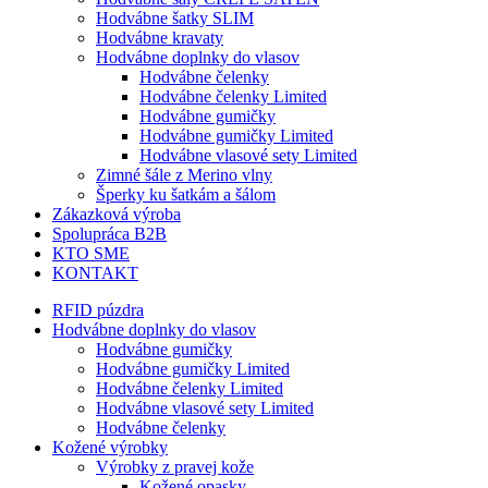
Hodvábne šatky SLIM
Hodvábne kravaty
Hodvábne doplnky do vlasov
Hodvábne čelenky
Hodvábne čelenky Limited
Hodvábne gumičky
Hodvábne gumičky Limited
Hodvábne vlasové sety Limited
Zimné šále z Merino vlny
Šperky ku šatkám a šálom
Zákazková výroba
Spolupráca B2B
KTO SME
KONTAKT
RFID púzdra
Hodvábne doplnky do vlasov
Hodvábne gumičky
Hodvábne gumičky Limited
Hodvábne čelenky Limited
Hodvábne vlasové sety Limited
Hodvábne čelenky
Kožené výrobky
Výrobky z pravej kože
Kožené opasky