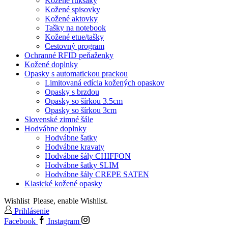
Kožené ruksaky
Kožené spisovky
Kožené aktovky
Tašky na notebook
Kožené etue/tašky
Cestovný program
Ochranné RFID peňaženky
Kožené doplnky
Opasky s automatickou prackou
Limitovaná edícia kožených opaskov
Opasky s brzdou
Opasky so šírkou 3.5cm
Opasky so šírkou 3cm
Slovenské zimné šále
Hodvábne doplnky
Hodvábne šatky
Hodvábne kravaty
Hodvábne šály CHIFFON
Hodvábne šatky SLIM
Hodvábne šály CREPE SATEN
Klasické kožené opasky
Wishlist
Please, enable Wishlist.
Prihlásenie
Facebook
Instagram