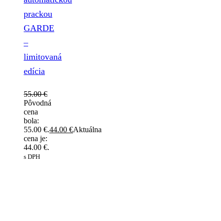
prackou
GARDE
–
limitovaná
edícia
55.00
€
Pôvodná
cena
bola:
55.00 €.
44.00
€
Aktuálna
cena je:
44.00 €.
s DPH