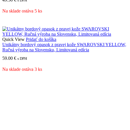
s DPH
Na sklade ostáva 5 ks
Quick View
Pridať do košíka
Unikátny bordový opasok z pravej kože SWAROVSKI YELLOW,
Ručná výroba na Slovensku, Limitovaná edícia
59.00
€
s DPH
Na sklade ostáva 3 ks