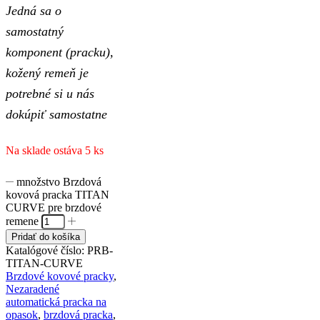
Jedná sa o
samostatný
komponent (pracku),
kožený remeň je
potrebné si u nás
dokúpiť samostatne
Na sklade ostáva 5 ks
množstvo Brzdová
kovová pracka TITAN
CURVE pre brzdové
remene
Pridať do košíka
Katalógové číslo:
PRB-
TITAN-CURVE
Brzdové kovové pracky
,
Nezaradené
automatická pracka na
opasok
,
brzdová pracka
,