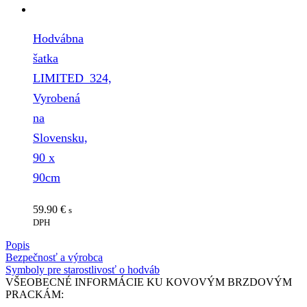
Hodvábna
šatka
LIMITED_324,
Vyrobená
na
Slovensku,
90 x
90cm
59.90
€
s
DPH
Popis
Bezpečnosť a výrobca
Symboly pre starostlivosť o hodváb
VŠEOBECNÉ INFORMÁCIE KU KOVOVÝM BRZDOVÝM
PRACKÁM: