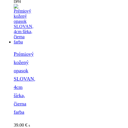
DPH
Prémiový
kožený
opasok
SLOVAN,
4cm
šírka,
čierna
farba
39.00
€
s