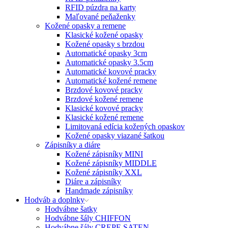
RFID púzdra na karty
Maľované peňaženky
Kožené opasky a remene
Klasické kožené opasky
Kožené opasky s brzdou
Automatické opasky 3cm
Automatické opasky 3.5cm
Automatické kovové pracky
Automatické kožené remene
Brzdové kovové pracky
Brzdové kožené remene
Klasické kovové pracky
Klasické kožené remene
Limitovaná edícia kožených opaskov
Kožené opasky viazané šatkou
Zápisníky a diáre
Kožené zápisníky MINI
Kožené zápisníky MIDDLE
Kožené zápisníky XXL
Diáre a zápisníky
Handmade zápisníky
Hodváb a doplnky
Hodvábne šatky
Hodvábne šály CHIFFON
Hodvábne šály CREPE SATEN