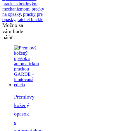
pracka s brzdovým
mechanizmom
,
pracky
na opasky
,
pracky pre
opasky
,
ratchet buckle
Možno sa
vám bude
páčiť…
Prémiový
kožený
opasok
s
automatickou