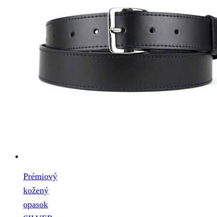
Prémiový
kožený
opasok