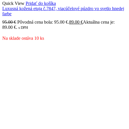
Quick View
Pridať do košíka
Luxusná kožená etuja č.7847, viacúčelové púzdro vo svetlo hnedej
farbe
95.00
€
Pôvodná cena bola: 95.00 €.
89.00
€
Aktuálna cena je:
89.00 €.
s DPH
Na sklade ostáva 10 ks