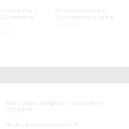
vá kovová pracka
Brzdová kovová pracka
K pre brzdové
WAVY pre brzdové remene
e
20.00
€
s DPH
€
s DPH
Naše výrobky zakúpite aj v týchto online
obchodoch:
Oficiálna stránka značky VEGALM