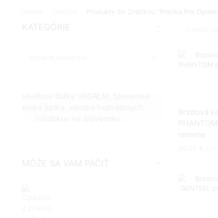
Domov
Obchod
Produkty So Značkou “pracka Pre Opask
KATEGÓRIE
VÝROBA
HODVÁBNYCH ŠATIEK
ZÁKAZKOVÁ VÝROBA
Brzdová k
PHANTOM 
remene
20.00
€
s DP
MÔŽE SA VÁM PÁČIŤ