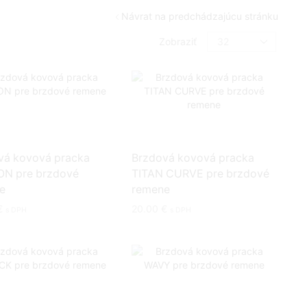
Návrat na predchádzajúcu stránku
Produktov
Zobraziť
na
stranu
vá kovová pracka
Brzdová kovová pracka
N pre brzdové
TITAN CURVE pre brzdové
e
remene
€
20.00
€
s DPH
s DPH