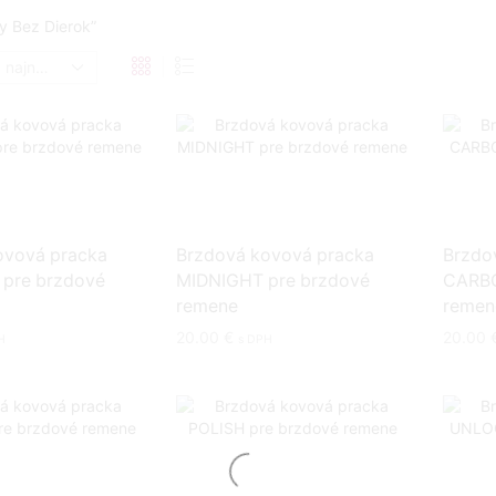
y Bez Dierok”
ovová pracka
Brzdová kovová pracka
Brzdo
pre brzdové
MIDNIGHT pre brzdové
CARBO
remene
remen
20.00
€
20.00
H
s DPH