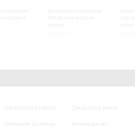
ovová pracka
Brzdová kovová pracka
Brzdo
re brzdové
POLISH pre brzdové
UNLOC
remene
remen
20.00
€
20.00
H
s DPH
Zákaznícka podpora
Zákaznícky servis
Odstúpenie od zmluvy
Kontaktujte nás