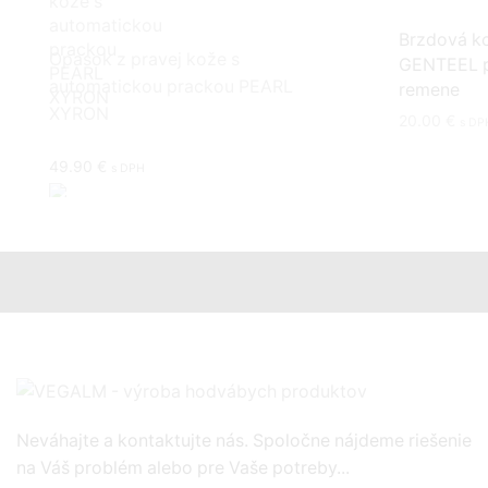
Brzdová k
Opasok z pravej kože s
GENTEEL p
automatickou prackou PEARL
remene
XYRON
20.00
€
s DP
49.90
€
s DPH
Dámska luxusná kožená peňaženka s
dezénom krokodíla v šedej farbe
54.00
€
s DPH
Neváhajte a kontaktujte nás. Spoločne nájdeme riešenie
na Váš problém alebo pre Vaše potreby...