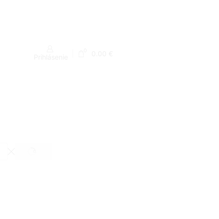
skladom expedujeme ihneď
0
0.00
€
Prihlásenie
SEARCH