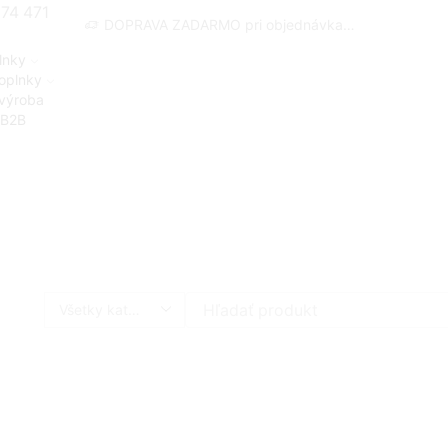
274 471
DOPRAVA ZADARMO pri objednávkach nad 100 EUR
Tovar 
lnky
oplnky
výroba
 B2B
Search
input