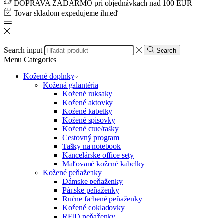
DOPRAVA ZADARMO pri objednávkach nad 100 EUR
Tovar skladom expedujeme ihneď
Search input
Search
Menu
Categories
Kožené doplnky
Kožená galantéria
Kožené ruksaky
Kožené aktovky
Kožené kabelky
Kožené spisovky
Kožené etue/tašky
Cestovný program
Tašky na notebook
Kancelárske office sety
Maľované kožené kabelky
Kožené peňaženky
Dámske peňaženky
Pánske peňaženky
Ručne farbené peňaženky
Kožené dokladovky
RFID peňaženky