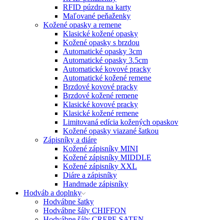
RFID púzdra na karty
Maľované peňaženky
Kožené opasky a remene
Klasické kožené opasky
Kožené opasky s brzdou
Automatické opasky 3cm
Automatické opasky 3.5cm
Automatické kovové pracky
Automatické kožené remene
Brzdové kovové pracky
Brzdové kožené remene
Klasické kovové pracky
Klasické kožené remene
Limitovaná edícia kožených opaskov
Kožené opasky viazané šatkou
Zápisníky a diáre
Kožené zápisníky MINI
Kožené zápisníky MIDDLE
Kožené zápisníky XXL
Diáre a zápisníky
Handmade zápisníky
Hodváb a doplnky
Hodvábne šatky
Hodvábne šály CHIFFON
Hodvábne šály CREPE SATEN