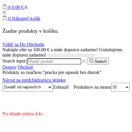
0
0.00
€
0
0
Nákupný košík
Žiadne produkty v košíku.
Vrátiť sa Do Obchodu
Nakúpte ešte za
100.00
€
a máte dopravu zadarmo!
Gratulujeme,
máte dopravu zadarmo!
Search input
Search
Domov
Obchod
Produkty so značkou “pracka pre opasok bez dierok”
Návrat na predchádzajúcu stránku
Produktov na stranu
Zobraziť
Na sklade ostáva 4 ks