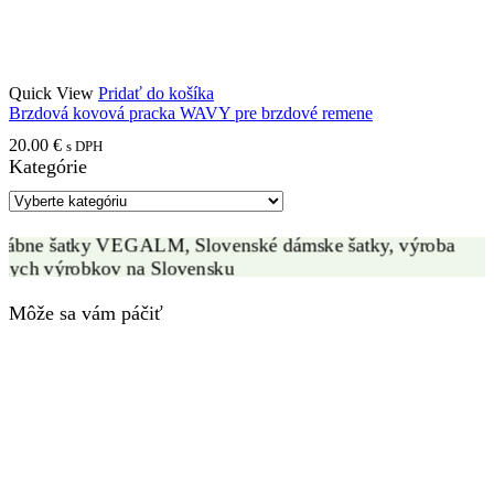
Quick View
Pridať do košíka
Brzdová kovová pracka WAVY pre brzdové remene
VÝROBA HODVÁBNYCH ŠATIEK
20.00
€
s DPH
Kategórie
ZÁKAZKOVÁ VÝROBA
Môže sa vám páčiť