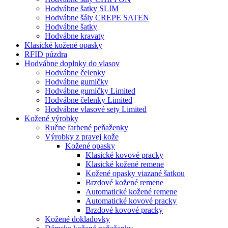
Hodvábne šatky SLIM
Hodvábne šály CREPE SATEN
Hodvábne šatky
Hodvábne kravaty
Klasické kožené opasky
RFID púzdra
Hodvábne doplnky do vlasov
Hodvábne čelenky
Hodvábne gumičky
Hodvábne gumičky Limited
Hodvábne čelenky Limited
Hodvábne vlasové sety Limited
Kožené výrobky
Ručne farbené peňaženky
Výrobky z pravej kože
Kožené opasky
Klasické kovové pracky
Klasické kožené remene
Kožené opasky viazané šatkou
Brzdové kožené remene
Automatické kožené remene
Automatické kovové pracky
Brzdové kovové pracky
Kožené dokladovky