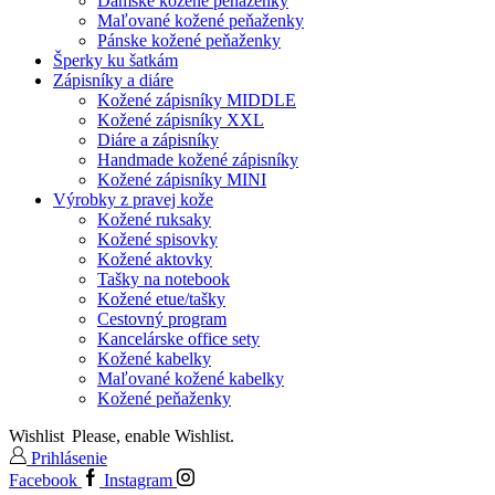
Dámske kožené peňaženky
Maľované kožené peňaženky
Pánske kožené peňaženky
Šperky ku šatkám
Zápisníky a diáre
Kožené zápisníky MIDDLE
Kožené zápisníky XXL
Diáre a zápisníky
Handmade kožené zápisníky
Kožené zápisníky MINI
Výrobky z pravej kože
Kožené ruksaky
Kožené spisovky
Kožené aktovky
Tašky na notebook
Kožené etue/tašky
Cestovný program
Kancelárske office sety
Kožené kabelky
Maľované kožené kabelky
Kožené peňaženky
Wishlist
Please, enable Wishlist.
Prihlásenie
Facebook
Instagram