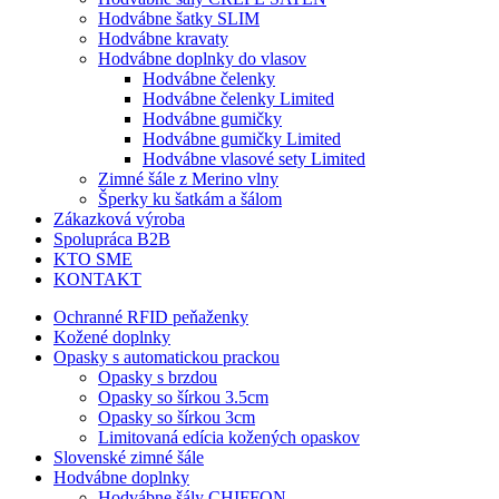
Hodvábne šatky SLIM
Hodvábne kravaty
Hodvábne doplnky do vlasov
Hodvábne čelenky
Hodvábne čelenky Limited
Hodvábne gumičky
Hodvábne gumičky Limited
Hodvábne vlasové sety Limited
Zimné šále z Merino vlny
Šperky ku šatkám a šálom
Zákazková výroba
Spolupráca B2B
KTO SME
KONTAKT
Ochranné RFID peňaženky
Kožené doplnky
Opasky s automatickou prackou
Opasky s brzdou
Opasky so šírkou 3.5cm
Opasky so šírkou 3cm
Limitovaná edícia kožených opaskov
Slovenské zimné šále
Hodvábne doplnky
Hodvábne šály CHIFFON