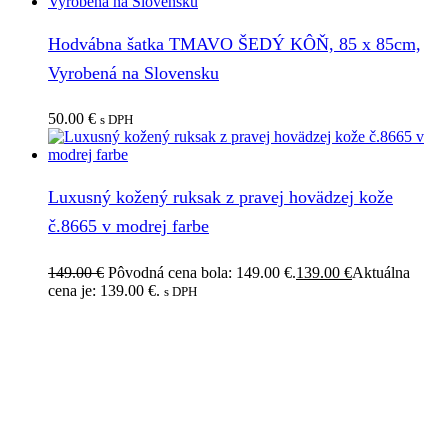
Hodvábna šatka TMAVO ŠEDÝ KÔŇ, 85 x 85cm,
Vyrobená na Slovensku
50.00
€
s DPH
Luxusný kožený ruksak z pravej hovädzej kože
č.8665 v modrej farbe
149.00
€
Pôvodná cena bola: 149.00 €.
139.00
€
Aktuálna
cena je: 139.00 €.
s DPH